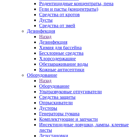
Родентицидные концентраты, пена
Гели и пасты (концентраты)
Средства от кротов
Дусты
Средства от змей
Дезинфекция
Назад
Дезинфекция
Химия для бассейна
Бесхлорные средства
Хлорсодержащие
Обеззараживание воды
Кожные антисептики
Оборудование
Назад
Оборудование
Ультразвуковые отпугиватели
Средства защиты
Опрыскиватели
Дустеры
Генераторы тумана
Комплектующие и запчасти
Инсектицидные ловушки, лампы, клеевые
листы
Дезустановки