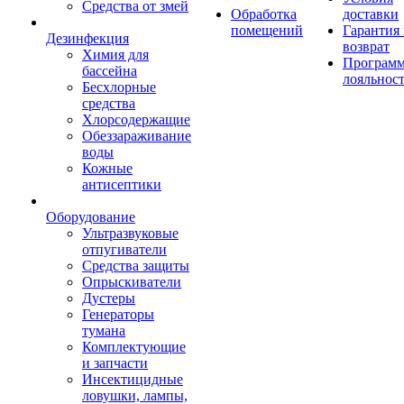
Средства от змей
Обработка
доставки
помещений
Гарантия
Дезинфекция
возврат
Химия для
Програм
бассейна
лояльнос
Бесхлорные
средства
Хлорсодержащие
Обеззараживание
воды
Кожные
антисептики
Оборудование
Ультразвуковые
отпугиватели
Средства защиты
Опрыскиватели
Дустеры
Генераторы
тумана
Комплектующие
и запчасти
Инсектицидные
ловушки, лампы,