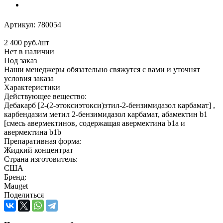
Артикул:
780054
2 400
руб.
/шт
Нет в наличии
Под заказ
Наши менеджеры обязательно свяжутся с вами и уточнят
условия заказа
Характеристики
Действующее вещество:
Дебакарб [2-(2-этоксиэтокси)этил-2-бензимидазол карбамат] ,
карбендазим метил 2-бензимидазол карбамат, абамектин b1
[смесь авермектинов, содержащая авермектина b1a и
авермектина b1b
Препаративная форма:
Жидкий концентрат
Страна изготовитель:
США
Бренд:
Mauget
Поделиться