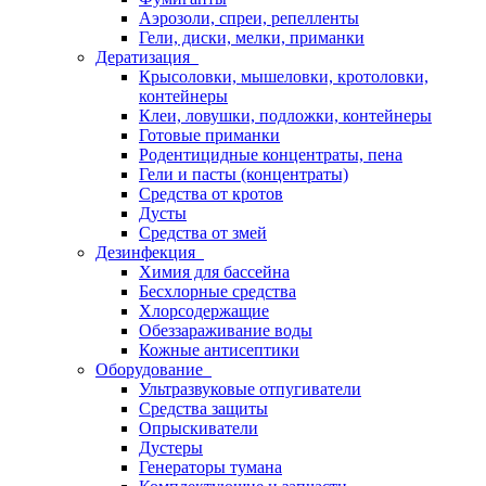
Аэрозоли, спреи, репелленты
Гели, диски, мелки, приманки
Дератизация
Крысоловки, мышеловки, кротоловки,
контейнеры
Клеи, ловушки, подложки, контейнеры
Готовые приманки
Родентицидные концентраты, пена
Гели и пасты (концентраты)
Средства от кротов
Дусты
Средства от змей
Дезинфекция
Химия для бассейна
Бесхлорные средства
Хлорсодержащие
Обеззараживание воды
Кожные антисептики
Оборудование
Ультразвуковые отпугиватели
Средства защиты
Опрыскиватели
Дустеры
Генераторы тумана