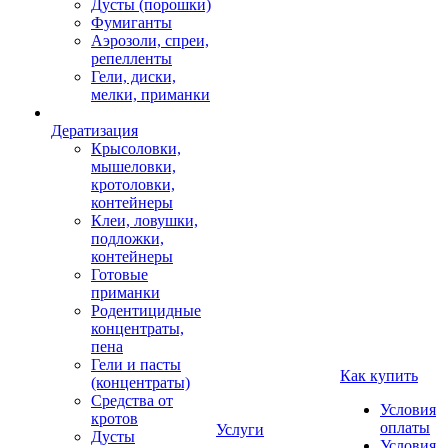
Дусты (порошки)
Фумиганты
Аэрозоли, спреи,
репелленты
Гели, диски,
мелки, приманки
Дератизация
Крысоловки,
мышеловки,
кротоловки,
контейнеры
Клеи, ловушки,
подложки,
контейнеры
Готовые
приманки
Родентицидные
концентраты,
пена
Гели и пасты
Как купить
(концентраты)
Средства от
Условия
кротов
оплаты
Услуги
Дусты
Условия