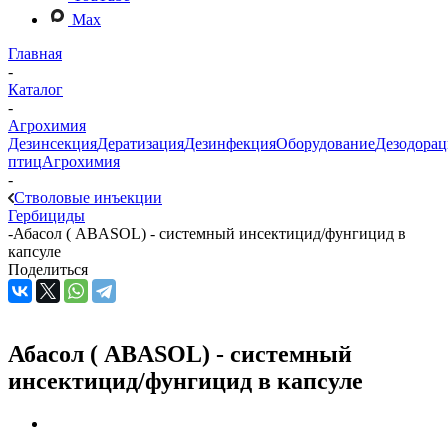
Max
Главная
-
Каталог
-
Агрохимия
Дезинсекция
Дератизация
Дезинфекция
Оборудование
Дезодорац
птиц
Агрохимия
-
Стволовые инъекции
Гербициды
-
Абасол ( ABASOL) - системный инсектицид/фунгицид в
капсуле
Поделиться
Абасол ( ABASOL) - системный
инсектицид/фунгицид в капсуле