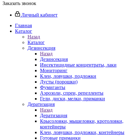
Заказать звонок
Личный кабинет
Главная
Каталог
Назад
Каталог
Дезинсекция
Назад
Дезинсекция
Инсектицидные концентраты, лаки
Мониторинг
Клеи, ловушки, подложки
Дусты (порошки)
Фумиганты
Аэрозоли, спреи, репелленты
Гели, диски, мелки, приманки
Дератизация
Назад
Дератизация
Крысоловки, мышеловки, кротоловки,
контейнеры
Клеи, ловушки, подложки, контейнеры
Готовые приманки