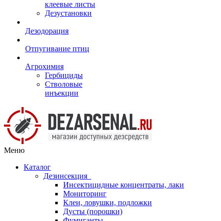
клеевые листы
Дезустановки
Дезодорация
Отпугивание птиц
Агрохимия
Гербициды
Стволовые
инъекции
Меню
Каталог
Дезинсекция
Инсектицидные концентраты, лаки
Мониторинг
Клеи, ловушки, подложки
Дусты (порошки)
Фумиганты