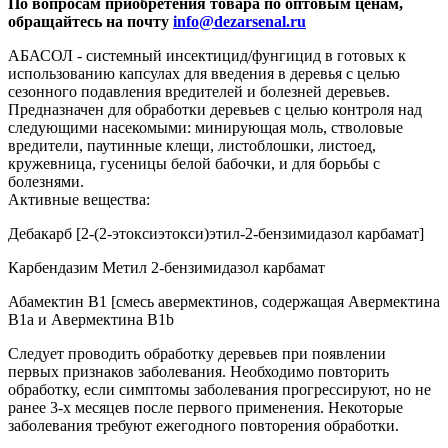
По вопросам приобретения товара по оптовым ценам,
обращайтесь на почту
info@dezarsenal.ru
АБАСОЛ - системный инсектицид/фунгицид в готовых к
использованию капсулах для введения в деревья с целью
сезонного подавления вредителей и болезней деревьев.
Предназначен для обработки деревьев с целью контроля над
следующими насекомыми: минирующая моль, стволовые
вредители, паутинные клещи, листоблошки, листоед,
кружевница, гусеницы белой бабочки, и для борьбы с
болезнями.
Активные вещества:
Дебакарб [2-(2-этоксиэтокси)этил-2-бензимидазол карбамат]
Карбендазим Метил 2-бензимидазол карбамат
Абамектин B1 [смесь авермектинов, содержащая Авермектина
B1a и Авермектина B1b
Следует проводить обработку деревьев при появлении
первых признаков заболевания. Необходимо повторить
обработку, если симптомы заболевания прогрессируют, но не
ранее 3-х месяцев после первого применения. Некоторые
заболевания требуют ежегодного повторения обработки.