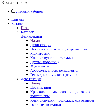
Заказать звонок
Личный кабинет
Главная
Каталог
Назад
Каталог
Дезинсекция
Назад
Дезинсекция
Инсектицидные концентраты, лаки
Мониторинг
Клеи, ловушки, подложки
Дусты (порошки)
Фумиганты
Аэрозоли, спреи, репелленты
Гели, диски, мелки, приманки
Дератизация
Назад
Дератизация
Крысоловки, мышеловки, кротоловки,
контейнеры
Клеи, ловушки, подложки, контейнеры
Готовые приманки