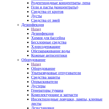
Родентицидные концентраты, пена
Гели и пасты (концентраты)
Средства от кротов
Дусты
Средства от змей
Дезинфекция
Назад
Дезинфекция
Химия для бассейна
Бесхлорные средства
Хлорсодержащие
Обеззараживание воды
Кожные антисептики
Оборудование
Назад
Оборудование
Ультразвуковые отпугиватели
Средства защиты
Опрыскиватели
Дустеры
Генераторы тумана
Комплектующие и запчасти
Инсектицидные ловушки, лампы, клеевые
листы
Дезустановки