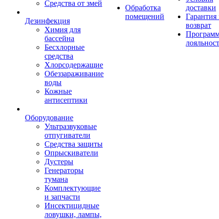
Средства от змей
Обработка
доставки
помещений
Гарантия
Дезинфекция
возврат
Химия для
Програм
бассейна
лояльнос
Бесхлорные
средства
Хлорсодержащие
Обеззараживание
воды
Кожные
антисептики
Оборудование
Ультразвуковые
отпугиватели
Средства защиты
Опрыскиватели
Дустеры
Генераторы
тумана
Комплектующие
и запчасти
Инсектицидные
ловушки, лампы,