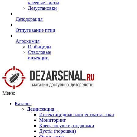
клеевые листы
Дезустановки
Дезодорация
Отпугивание птиц
Агрохимия
Гербициды
Стволовые
инъекции
Меню
Каталог
Дезинсекция
Инсектицидные концентраты, лаки
Мониторинг
Клеи, ловушки, подложки
Дусты (порошки)
Фумиганты