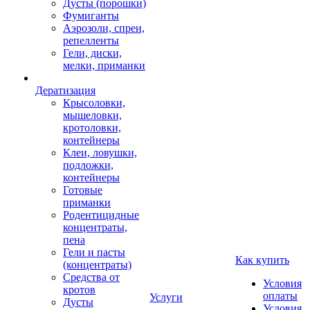
Дусты (порошки)
Фумиганты
Аэрозоли, спреи,
репелленты
Гели, диски,
мелки, приманки
Дератизация
Крысоловки,
мышеловки,
кротоловки,
контейнеры
Клеи, ловушки,
подложки,
контейнеры
Готовые
приманки
Родентицидные
концентраты,
пена
Гели и пасты
Как купить
(концентраты)
Средства от
Условия
кротов
оплаты
Услуги
Дусты
Условия