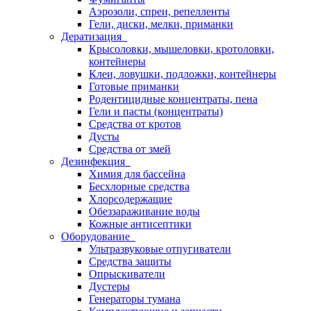
Аэрозоли, спреи, репелленты
Гели, диски, мелки, приманки
Дератизация
Крысоловки, мышеловки, кротоловки,
контейнеры
Клеи, ловушки, подложки, контейнеры
Готовые приманки
Родентицидные концентраты, пена
Гели и пасты (концентраты)
Средства от кротов
Дусты
Средства от змей
Дезинфекция
Химия для бассейна
Бесхлорные средства
Хлорсодержащие
Обеззараживание воды
Кожные антисептики
Оборудование
Ультразвуковые отпугиватели
Средства защиты
Опрыскиватели
Дустеры
Генераторы тумана