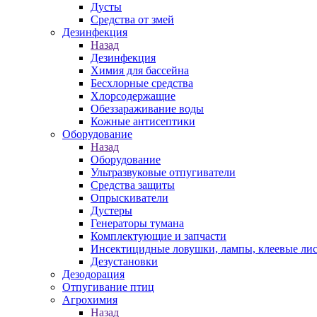
Дусты
Средства от змей
Дезинфекция
Назад
Дезинфекция
Химия для бассейна
Бесхлорные средства
Хлорсодержащие
Обеззараживание воды
Кожные антисептики
Оборудование
Назад
Оборудование
Ультразвуковые отпугиватели
Средства защиты
Опрыскиватели
Дустеры
Генераторы тумана
Комплектующие и запчасти
Инсектицидные ловушки, лампы, клеевые ли
Дезустановки
Дезодорация
Отпугивание птиц
Агрохимия
Назад