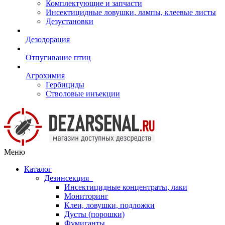
Комплектующие и запчасти
Инсектицидные ловушки, лампы, клеевые листы
Дезустановки
Дезодорация
Отпугивание птиц
Агрохимия
Гербициды
Стволовые инъекции
Меню
Каталог
Дезинсекция
Инсектицидные концентраты, лаки
Мониторинг
Клеи, ловушки, подложки
Дусты (порошки)
Фумиганты