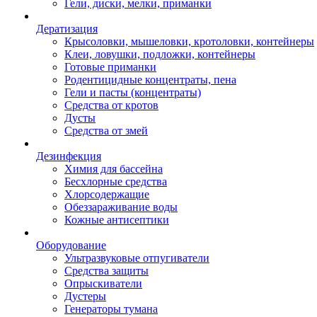
Гели, диски, мелки, приманки
Дератизация
Крысоловки, мышеловки, кротоловки, контейнеры
Клеи, ловушки, подложки, контейнеры
Готовые приманки
Родентицидные концентраты, пена
Гели и пасты (концентраты)
Средства от кротов
Дусты
Средства от змей
Дезинфекция
Химия для бассейна
Бесхлорные средства
Хлорсодержащие
Обеззараживание воды
Кожные антисептики
Оборудование
Ультразвуковые отпугиватели
Средства защиты
Опрыскиватели
Дустеры
Генераторы тумана