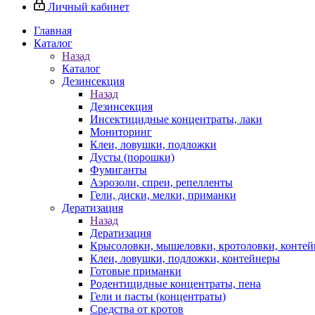
Личный кабинет
Главная
Каталог
Назад
Каталог
Дезинсекция
Назад
Дезинсекция
Инсектицидные концентраты, лаки
Мониторинг
Клеи, ловушки, подложки
Дусты (порошки)
Фумиганты
Аэрозоли, спреи, репелленты
Гели, диски, мелки, приманки
Дератизация
Назад
Дератизация
Крысоловки, мышеловки, кротоловки, конте
Клеи, ловушки, подложки, контейнеры
Готовые приманки
Родентицидные концентраты, пена
Гели и пасты (концентраты)
Средства от кротов