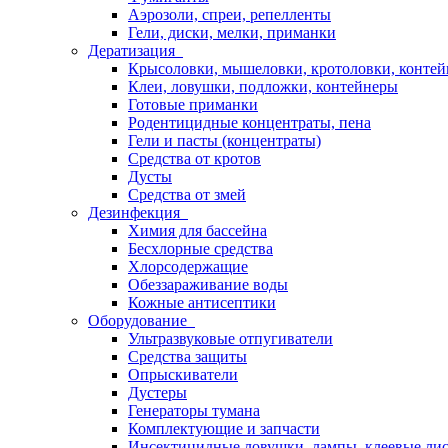
Аэрозоли, спреи, репелленты
Гели, диски, мелки, приманки
Дератизация
Крысоловки, мышеловки, кротоловки, конте
Клеи, ловушки, подложки, контейнеры
Готовые приманки
Родентицидные концентраты, пена
Гели и пасты (концентраты)
Средства от кротов
Дусты
Средства от змей
Дезинфекция
Химия для бассейна
Бесхлорные средства
Хлорсодержащие
Обеззараживание воды
Кожные антисептики
Оборудование
Ультразвуковые отпугиватели
Средства защиты
Опрыскиватели
Дустеры
Генераторы тумана
Комплектующие и запчасти
Инсектицидные ловушки, лампы, клеевые ли