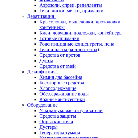
Аэрозоли, спреи, репелленты
Гели, диски, мелки, приманки
Дератизация
Крысоловки, мышеловки, кротоловки,
контейнеры
Клеи, ловушки, подложки, контейнеры
Готовые приманки
Родентицидные концентраты, пена
Гели и пасты (концентраты)
Средства от кротов
Дусты
Средства от змей
Дезинфекция
Химия для бассейна
Бесхлорные средства
Хлорсодержащие
Обеззараживание воды
Кожные антисептики
Оборудование
Ультразвуковые отпугиватели
Средства защиты
Опрыскиватели
Дустеры
Генераторы тумана