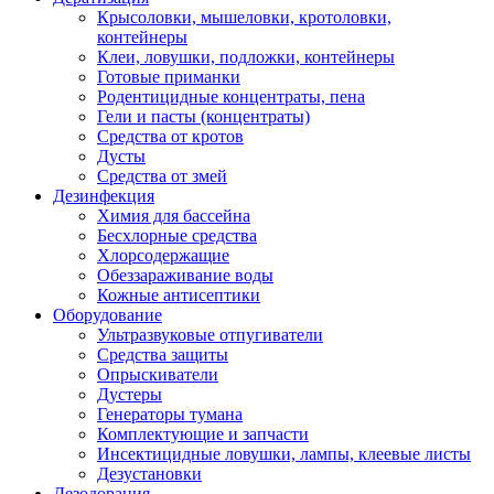
Крысоловки, мышеловки, кротоловки,
контейнеры
Клеи, ловушки, подложки, контейнеры
Готовые приманки
Родентицидные концентраты, пена
Гели и пасты (концентраты)
Средства от кротов
Дусты
Средства от змей
Дезинфекция
Химия для бассейна
Бесхлорные средства
Хлорсодержащие
Обеззараживание воды
Кожные антисептики
Оборудование
Ультразвуковые отпугиватели
Средства защиты
Опрыскиватели
Дустеры
Генераторы тумана
Комплектующие и запчасти
Инсектицидные ловушки, лампы, клеевые листы
Дезустановки
Дезодорация