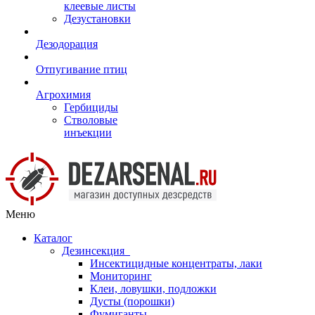
клеевые листы
Дезустановки
Дезодорация
Отпугивание птиц
Агрохимия
Гербициды
Стволовые
инъекции
Меню
Каталог
Дезинсекция
Инсектицидные концентраты, лаки
Мониторинг
Клеи, ловушки, подложки
Дусты (порошки)
Фумиганты