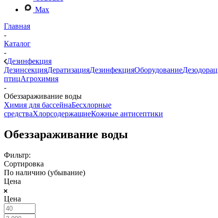
Max
Главная
-
Каталог
-
Дезинфекция
Дезинсекция
Дератизация
Дезинфекция
Оборудование
Дезодорац
птиц
Агрохимия
-
Обеззараживание воды
Химия для бассейна
Бесхлорные
средства
Хлорсодержащие
Кожные антисептики
Обеззараживание воды
Фильтр:
Сортировка
По наличию (убывание)
Цена
Цена