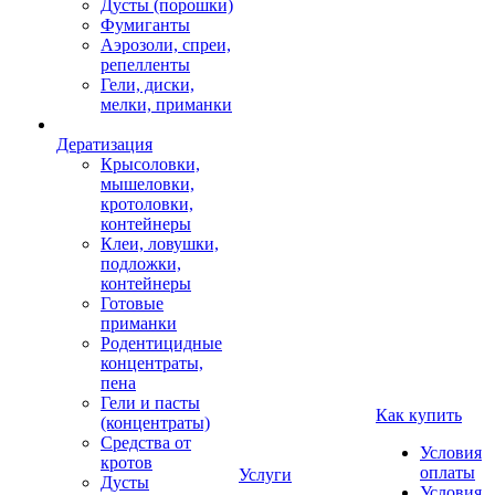
Дусты (порошки)
Фумиганты
Аэрозоли, спреи,
репелленты
Гели, диски,
мелки, приманки
Дератизация
Крысоловки,
мышеловки,
кротоловки,
контейнеры
Клеи, ловушки,
подложки,
контейнеры
Готовые
приманки
Родентицидные
концентраты,
пена
Гели и пасты
Как купить
(концентраты)
Средства от
Условия
кротов
оплаты
Услуги
Дусты
Условия