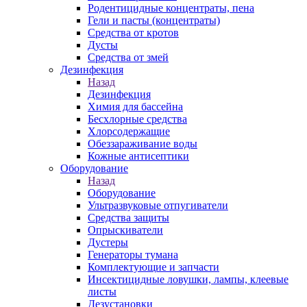
Родентицидные концентраты, пена
Гели и пасты (концентраты)
Средства от кротов
Дусты
Средства от змей
Дезинфекция
Назад
Дезинфекция
Химия для бассейна
Бесхлорные средства
Хлорсодержащие
Обеззараживание воды
Кожные антисептики
Оборудование
Назад
Оборудование
Ультразвуковые отпугиватели
Средства защиты
Опрыскиватели
Дустеры
Генераторы тумана
Комплектующие и запчасти
Инсектицидные ловушки, лампы, клеевые
листы
Дезустановки