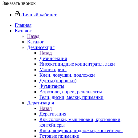
Заказать звонок
Личный кабинет
Главная
Каталог
Назад
Каталог
Дезинсекция
Назад
Дезинсекция
Инсектицидные концентраты, лаки
Мониторинг
Клеи, ловушки, подложки
Дусты (порошки)
Фумиганты
Аэрозоли, спреи, репелленты
Гели, диски, мелки, приманки
Дератизация
Назад
Дератизация
Крысоловки, мышеловки, кротоловки,
контейнеры
Клеи, ловушки, подложки, контейнеры
Готовые приманки