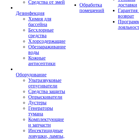
Средства от змей
Обработка
доставки
помещений
Гарантия
Дезинфекция
возврат
Химия для
Програм
бассейна
лояльнос
Бесхлорные
средства
Хлорсодержащие
Обеззараживание
воды
Кожные
антисептики
Оборудование
Ультразвуковые
отпугиватели
Средства защиты
Опрыскиватели
Дустеры
Генераторы
тумана
Комплектующие
и запчасти
Инсектицидные
ловушки, лампы,