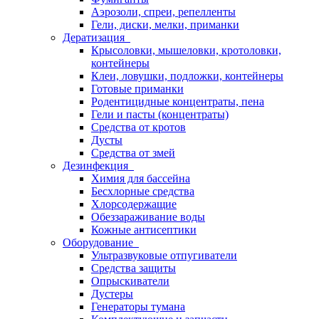
Аэрозоли, спреи, репелленты
Гели, диски, мелки, приманки
Дератизация
Крысоловки, мышеловки, кротоловки,
контейнеры
Клеи, ловушки, подложки, контейнеры
Готовые приманки
Родентицидные концентраты, пена
Гели и пасты (концентраты)
Средства от кротов
Дусты
Средства от змей
Дезинфекция
Химия для бассейна
Бесхлорные средства
Хлорсодержащие
Обеззараживание воды
Кожные антисептики
Оборудование
Ультразвуковые отпугиватели
Средства защиты
Опрыскиватели
Дустеры
Генераторы тумана