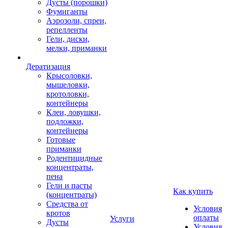
Дусты (порошки)
Фумиганты
Аэрозоли, спреи,
репелленты
Гели, диски,
мелки, приманки
Дератизация
Крысоловки,
мышеловки,
кротоловки,
контейнеры
Клеи, ловушки,
подложки,
контейнеры
Готовые
приманки
Родентицидные
концентраты,
пена
Гели и пасты
Как купить
(концентраты)
Средства от
Условия
кротов
оплаты
Услуги
Дусты
Условия