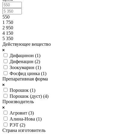
550
1 750
2 950
4 150
5 350
Действующее вещество
Дифацинон (
1
)
Дифенацин (
2
)
Зоокумарин (
1
)
Фосфид цинка (
1
)
Препаративная форма
Порошок (
1
)
Порошок (дуст) (
4
)
Производитель
Агровит (
3
)
Алина-Нова (
1
)
РЭТ (
2
)
Страна изготовитель