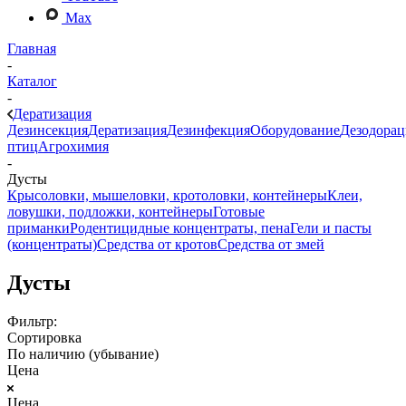
Max
Главная
-
Каталог
-
Дератизация
Дезинсекция
Дератизация
Дезинфекция
Оборудование
Дезодорац
птиц
Агрохимия
-
Дусты
Крысоловки, мышеловки, кротоловки, контейнеры
Клеи,
ловушки, подложки, контейнеры
Готовые
приманки
Родентицидные концентраты, пена
Гели и пасты
(концентраты)
Средства от кротов
Средства от змей
Дусты
Фильтр:
Сортировка
По наличию (убывание)
Цена
Цена