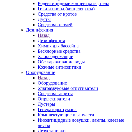
Родентицидные концентраты, пена
Гели и пасты (концентраты)
Средства от кротов
Дусты
Средства от змей
Дезинфекция
Назад
Дезинфекция
Химия для бассейна
Бесхлорные средства
Хлорсодержащие
Обеззараживание воды
Кожные антисептики
Оборудование
Назад
Оборудование
Ультразвуковые отпугиватели
Средства защиты
Опрыскиватели
Дустеры
Генераторы тумана
Комплектующие и запчасти
Инсектицидные ловушки, лампы, клеевые
листы
Дезустановки