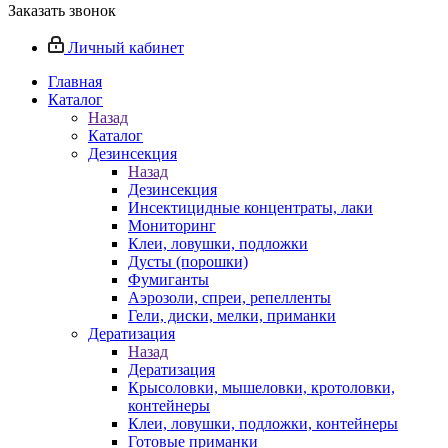
Заказать звонок
Личный кабинет
Главная
Каталог
Назад
Каталог
Дезинсекция
Назад
Дезинсекция
Инсектицидные концентраты, лаки
Мониторинг
Клеи, ловушки, подложки
Дусты (порошки)
Фумиганты
Аэрозоли, спреи, репелленты
Гели, диски, мелки, приманки
Дератизация
Назад
Дератизация
Крысоловки, мышеловки, кротоловки,
контейнеры
Клеи, ловушки, подложки, контейнеры
Готовые приманки