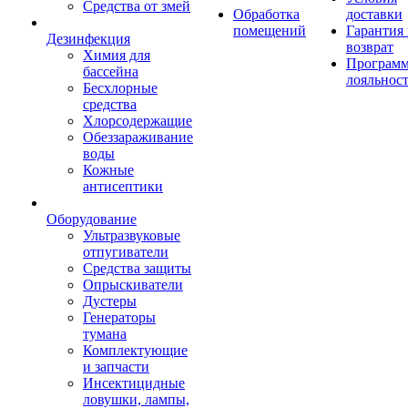
Средства от змей
Обработка
доставки
помещений
Гарантия
Дезинфекция
возврат
Химия для
Програм
бассейна
лояльнос
Бесхлорные
средства
Хлорсодержащие
Обеззараживание
воды
Кожные
антисептики
Оборудование
Ультразвуковые
отпугиватели
Средства защиты
Опрыскиватели
Дустеры
Генераторы
тумана
Комплектующие
и запчасти
Инсектицидные
ловушки, лампы,