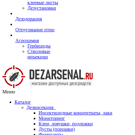
клеевые листы
Дезустановки
Дезодорация
Отпугивание птиц
Агрохимия
Гербициды
Стволовые
инъекции
Меню
Каталог
Дезинсекция
Инсектицидные концентраты, лаки
Мониторинг
Клеи, ловушки, подложки
Дусты (порошки)
Фумиганты