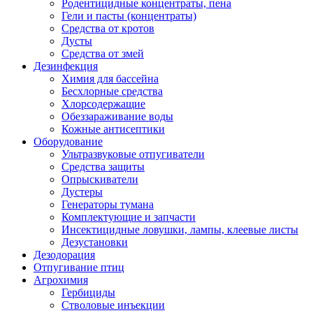
Родентицидные концентраты, пена
Гели и пасты (концентраты)
Средства от кротов
Дусты
Средства от змей
Дезинфекция
Химия для бассейна
Бесхлорные средства
Хлорсодержащие
Обеззараживание воды
Кожные антисептики
Оборудование
Ультразвуковые отпугиватели
Средства защиты
Опрыскиватели
Дустеры
Генераторы тумана
Комплектующие и запчасти
Инсектицидные ловушки, лампы, клеевые листы
Дезустановки
Дезодорация
Отпугивание птиц
Агрохимия
Гербициды
Стволовые инъекции