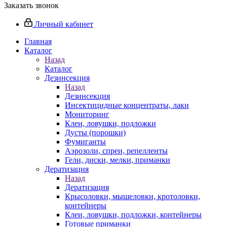
Заказать звонок
Личный кабинет
Главная
Каталог
Назад
Каталог
Дезинсекция
Назад
Дезинсекция
Инсектицидные концентраты, лаки
Мониторинг
Клеи, ловушки, подложки
Дусты (порошки)
Фумиганты
Аэрозоли, спреи, репелленты
Гели, диски, мелки, приманки
Дератизация
Назад
Дератизация
Крысоловки, мышеловки, кротоловки,
контейнеры
Клеи, ловушки, подложки, контейнеры
Готовые приманки