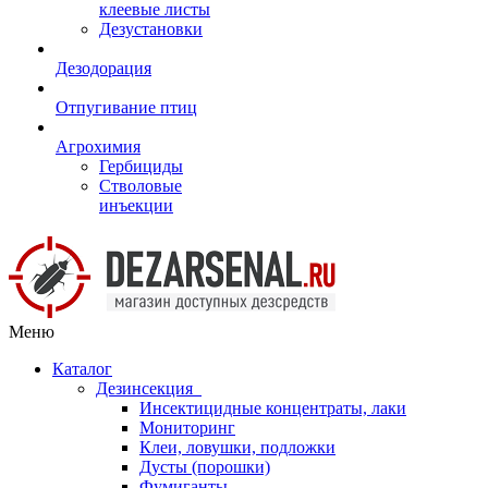
клеевые листы
Дезустановки
Дезодорация
Отпугивание птиц
Агрохимия
Гербициды
Стволовые
инъекции
Меню
Каталог
Дезинсекция
Инсектицидные концентраты, лаки
Мониторинг
Клеи, ловушки, подложки
Дусты (порошки)
Фумиганты