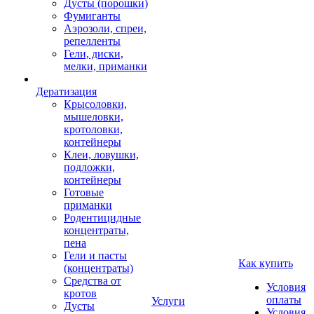
Дусты (порошки)
Фумиганты
Аэрозоли, спреи,
репелленты
Гели, диски,
мелки, приманки
Дератизация
Крысоловки,
мышеловки,
кротоловки,
контейнеры
Клеи, ловушки,
подложки,
контейнеры
Готовые
приманки
Родентицидные
концентраты,
пена
Гели и пасты
Как купить
(концентраты)
Средства от
Условия
кротов
оплаты
Услуги
Дусты
Условия