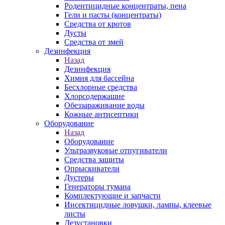
Родентицидные концентраты, пена
Гели и пасты (концентраты)
Средства от кротов
Дусты
Средства от змей
Дезинфекция
Назад
Дезинфекция
Химия для бассейна
Бесхлорные средства
Хлорсодержащие
Обеззараживание воды
Кожные антисептики
Оборудование
Назад
Оборудование
Ультразвуковые отпугиватели
Средства защиты
Опрыскиватели
Дустеры
Генераторы тумана
Комплектующие и запчасти
Инсектицидные ловушки, лампы, клеевые
листы
Дезустановки