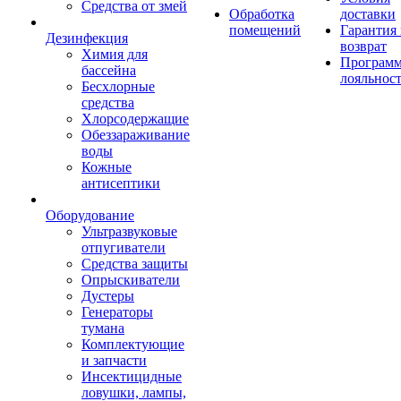
Средства от змей
Обработка
доставки
помещений
Гарантия
Дезинфекция
возврат
Химия для
Програм
бассейна
лояльнос
Бесхлорные
средства
Хлорсодержащие
Обеззараживание
воды
Кожные
антисептики
Оборудование
Ультразвуковые
отпугиватели
Средства защиты
Опрыскиватели
Дустеры
Генераторы
тумана
Комплектующие
и запчасти
Инсектицидные
ловушки, лампы,