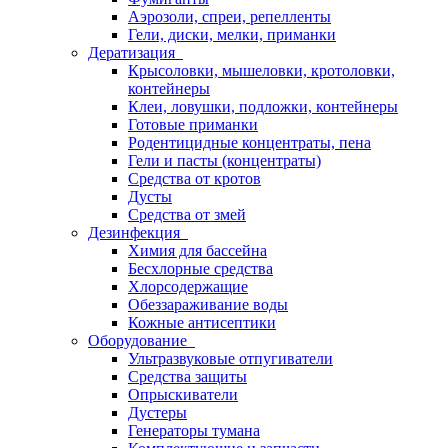
Аэрозоли, спреи, репелленты
Гели, диски, мелки, приманки
Дератизация
Крысоловки, мышеловки, кротоловки,
контейнеры
Клеи, ловушки, подложки, контейнеры
Готовые приманки
Родентицидные концентраты, пена
Гели и пасты (концентраты)
Средства от кротов
Дусты
Средства от змей
Дезинфекция
Химия для бассейна
Бесхлорные средства
Хлорсодержащие
Обеззараживание воды
Кожные антисептики
Оборудование
Ультразвуковые отпугиватели
Средства защиты
Опрыскиватели
Дустеры
Генераторы тумана