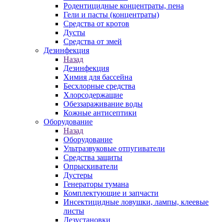
Родентицидные концентраты, пена
Гели и пасты (концентраты)
Средства от кротов
Дусты
Средства от змей
Дезинфекция
Назад
Дезинфекция
Химия для бассейна
Бесхлорные средства
Хлорсодержащие
Обеззараживание воды
Кожные антисептики
Оборудование
Назад
Оборудование
Ультразвуковые отпугиватели
Средства защиты
Опрыскиватели
Дустеры
Генераторы тумана
Комплектующие и запчасти
Инсектицидные ловушки, лампы, клеевые
листы
Дезустановки