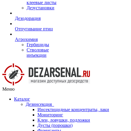
клеевые листы
Дезустановки
Дезодорация
Отпугивание птиц
Агрохимия
Гербициды
Стволовые
инъекции
Меню
Каталог
Дезинсекция
Инсектицидные концентраты, лаки
Мониторинг
Клеи, ловушки, подложки
Дусты (порошки)
Фумиганты