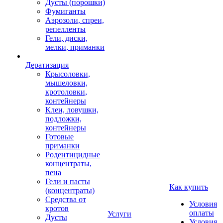
Дусты (порошки)
Фумиганты
Аэрозоли, спреи,
репелленты
Гели, диски,
мелки, приманки
Дератизация
Крысоловки,
мышеловки,
кротоловки,
контейнеры
Клеи, ловушки,
подложки,
контейнеры
Готовые
приманки
Родентицидные
концентраты,
пена
Гели и пасты
Как купить
(концентраты)
Средства от
Условия
кротов
оплаты
Услуги
Дусты
Условия