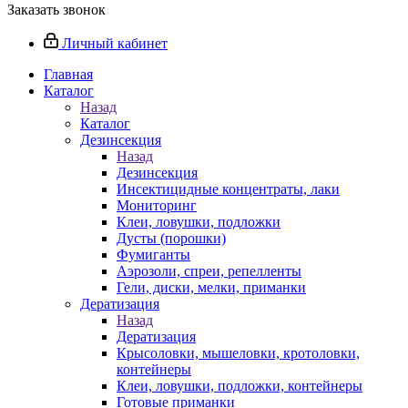
Заказать звонок
Личный кабинет
Главная
Каталог
Назад
Каталог
Дезинсекция
Назад
Дезинсекция
Инсектицидные концентраты, лаки
Мониторинг
Клеи, ловушки, подложки
Дусты (порошки)
Фумиганты
Аэрозоли, спреи, репелленты
Гели, диски, мелки, приманки
Дератизация
Назад
Дератизация
Крысоловки, мышеловки, кротоловки,
контейнеры
Клеи, ловушки, подложки, контейнеры
Готовые приманки