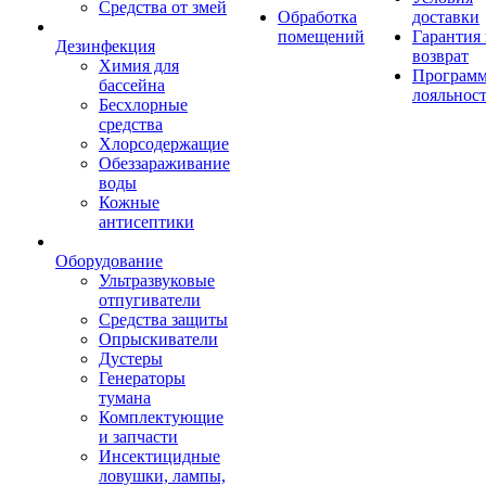
Средства от змей
Обработка
доставки
помещений
Гарантия
Дезинфекция
возврат
Химия для
Програм
бассейна
лояльнос
Бесхлорные
средства
Хлорсодержащие
Обеззараживание
воды
Кожные
антисептики
Оборудование
Ультразвуковые
отпугиватели
Средства защиты
Опрыскиватели
Дустеры
Генераторы
тумана
Комплектующие
и запчасти
Инсектицидные
ловушки, лампы,