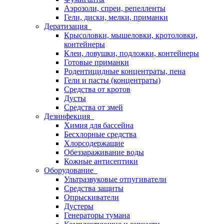
Аэрозоли, спреи, репелленты
Гели, диски, мелки, приманки
Дератизация
Крысоловки, мышеловки, кротоловки,
контейнеры
Клеи, ловушки, подложки, контейнеры
Готовые приманки
Родентицидные концентраты, пена
Гели и пасты (концентраты)
Средства от кротов
Дусты
Средства от змей
Дезинфекция
Химия для бассейна
Бесхлорные средства
Хлорсодержащие
Обеззараживание воды
Кожные антисептики
Оборудование
Ультразвуковые отпугиватели
Средства защиты
Опрыскиватели
Дустеры
Генераторы тумана