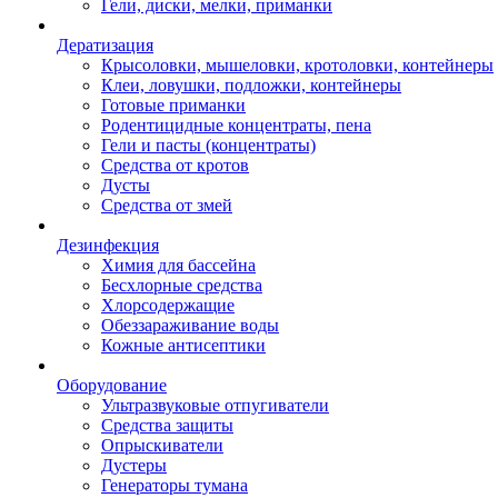
Гели, диски, мелки, приманки
Дератизация
Крысоловки, мышеловки, кротоловки, контейнеры
Клеи, ловушки, подложки, контейнеры
Готовые приманки
Родентицидные концентраты, пена
Гели и пасты (концентраты)
Средства от кротов
Дусты
Средства от змей
Дезинфекция
Химия для бассейна
Бесхлорные средства
Хлорсодержащие
Обеззараживание воды
Кожные антисептики
Оборудование
Ультразвуковые отпугиватели
Средства защиты
Опрыскиватели
Дустеры
Генераторы тумана