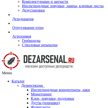
Комплектующие и запчасти
Инсектицидные ловушки, лампы, клеевые листы
Дезустановки
Дезодорация
Отпугивание птиц
Агрохимия
Гербициды
Стволовые инъекции
Меню
Каталог
Дезинсекция
Инсектицидные концентраты, лаки
Мониторинг
Клеи, ловушки, подложки
Дусты (порошки)
Фумиганты