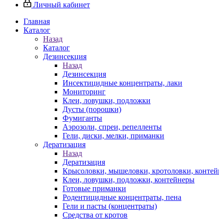
Личный кабинет
Главная
Каталог
Назад
Каталог
Дезинсекция
Назад
Дезинсекция
Инсектицидные концентраты, лаки
Мониторинг
Клеи, ловушки, подложки
Дусты (порошки)
Фумиганты
Аэрозоли, спреи, репелленты
Гели, диски, мелки, приманки
Дератизация
Назад
Дератизация
Крысоловки, мышеловки, кротоловки, конте
Клеи, ловушки, подложки, контейнеры
Готовые приманки
Родентицидные концентраты, пена
Гели и пасты (концентраты)
Средства от кротов