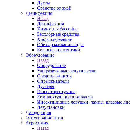
Дусты
Средства от змей
Дезинфекция
Назад
Дезинфекция
Химия для бассейна
Бесхлорные средства
Хлорсодержащие
Обеззараживание воды
Кожные антисептики
Оборудование
Назад
Оборудование
Ультразвуковые отпугиватели
Средства защиты
Опрыскиватели
Дустеры
Генераторы тумана
Комплектующие и запчасти
Инсектицидные ловушки, лампы, клеевые ли
Дезустановки
Дезодорация
Отпугивание птиц
Агрохимия
Назад