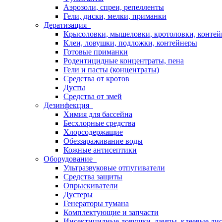
Аэрозоли, спреи, репелленты
Гели, диски, мелки, приманки
Дератизация
Крысоловки, мышеловки, кротоловки, конте
Клеи, ловушки, подложки, контейнеры
Готовые приманки
Родентицидные концентраты, пена
Гели и пасты (концентраты)
Средства от кротов
Дусты
Средства от змей
Дезинфекция
Химия для бассейна
Бесхлорные средства
Хлорсодержащие
Обеззараживание воды
Кожные антисептики
Оборудование
Ультразвуковые отпугиватели
Средства защиты
Опрыскиватели
Дустеры
Генераторы тумана
Комплектующие и запчасти
Инсектицидные ловушки, лампы, клеевые ли