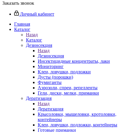
Заказать звонок
Личный кабинет
Главная
Каталог
Назад
Каталог
Дезинсекция
Назад
Дезинсекция
Инсектицидные концентраты, лаки
Мониторинг
Клеи, ловушки, подложки
Дусты (порошки)
Фумиганты
Аэрозоли, спреи, репелленты
Гели, диски, мелки, приманки
Дератизация
Назад
Дератизация
Крысоловки, мышеловки, кротоловки,
контейнеры
Клеи, ловушки, подложки, контейнеры
Готовые приманки