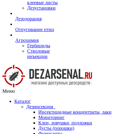
клеевые листы
Дезустановки
Дезодорация
Отпугивание птиц
Агрохимия
Гербициды
Стволовые
инъекции
Меню
Каталог
Дезинсекция
Инсектицидные концентраты, лаки
Мониторинг
Клеи, ловушки, подложки
Дусты (порошки)
Фумиганты