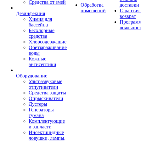
Средства от змей
Обработка
доставки
помещений
Гарантия
Дезинфекция
возврат
Химия для
Програм
бассейна
лояльнос
Бесхлорные
средства
Хлорсодержащие
Обеззараживание
воды
Кожные
антисептики
Оборудование
Ультразвуковые
отпугиватели
Средства защиты
Опрыскиватели
Дустеры
Генераторы
тумана
Комплектующие
и запчасти
Инсектицидные
ловушки, лампы,