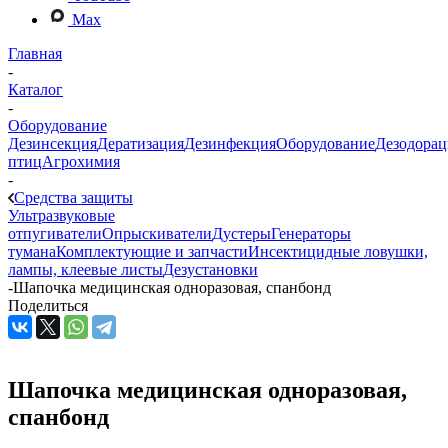
Max
Главная
-
Каталог
-
Оборудование
Дезинсекция
Дератизация
Дезинфекция
Оборудование
Дезодорац
птиц
Агрохимия
-
Средства защиты
Ультразвуковые
отпугиватели
Опрыскиватели
Дустеры
Генераторы
тумана
Комплектующие и запчасти
Инсектицидные ловушки,
лампы, клеевые листы
Дезустановки
-
Шапочка медицинская одноразовая, спанбонд
Поделиться
Шапочка медицинская одноразовая,
спанбонд