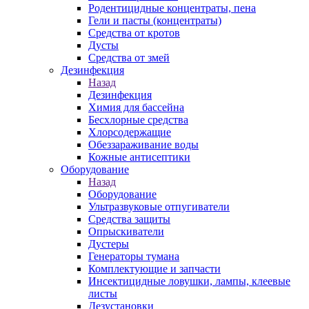
Родентицидные концентраты, пена
Гели и пасты (концентраты)
Средства от кротов
Дусты
Средства от змей
Дезинфекция
Назад
Дезинфекция
Химия для бассейна
Бесхлорные средства
Хлорсодержащие
Обеззараживание воды
Кожные антисептики
Оборудование
Назад
Оборудование
Ультразвуковые отпугиватели
Средства защиты
Опрыскиватели
Дустеры
Генераторы тумана
Комплектующие и запчасти
Инсектицидные ловушки, лампы, клеевые
листы
Дезустановки