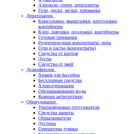
Аэрозоли, спреи, репелленты
Гели, диски, мелки, приманки
Дератизация
Крысоловки, мышеловки, кротоловки,
контейнеры
Клеи, ловушки, подложки, контейнеры
Готовые приманки
Родентицидные концентраты, пена
Гели и пасты (концентраты)
Средства от кротов
Дусты
Средства от змей
Дезинфекция
Химия для бассейна
Бесхлорные средства
Хлорсодержащие
Обеззараживание воды
Кожные антисептики
Оборудование
Ультразвуковые отпугиватели
Средства защиты
Опрыскиватели
Дустеры
Генераторы тумана