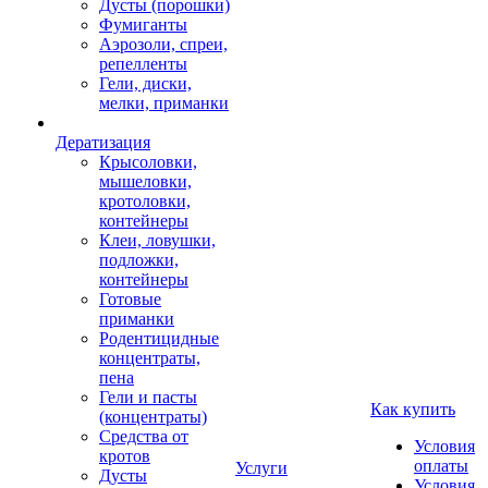
Дусты (порошки)
Фумиганты
Аэрозоли, спреи,
репелленты
Гели, диски,
мелки, приманки
Дератизация
Крысоловки,
мышеловки,
кротоловки,
контейнеры
Клеи, ловушки,
подложки,
контейнеры
Готовые
приманки
Родентицидные
концентраты,
пена
Гели и пасты
Как купить
(концентраты)
Средства от
Условия
кротов
оплаты
Услуги
Дусты
Условия