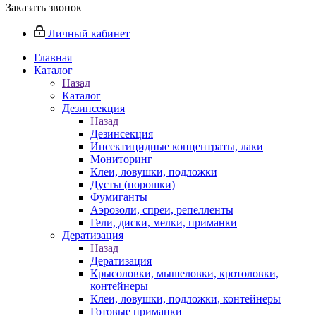
Заказать звонок
Личный кабинет
Главная
Каталог
Назад
Каталог
Дезинсекция
Назад
Дезинсекция
Инсектицидные концентраты, лаки
Мониторинг
Клеи, ловушки, подложки
Дусты (порошки)
Фумиганты
Аэрозоли, спреи, репелленты
Гели, диски, мелки, приманки
Дератизация
Назад
Дератизация
Крысоловки, мышеловки, кротоловки,
контейнеры
Клеи, ловушки, подложки, контейнеры
Готовые приманки