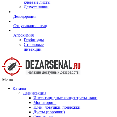
клеевые листы
Дезустановки
Дезодорация
Отпугивание птиц
Агрохимия
Гербициды
Стволовые
инъекции
Меню
Каталог
Дезинсекция
Инсектицидные концентраты, лаки
Мониторинг
Клеи, ловушки, подложки
Дусты (порошки)
Фумиганты