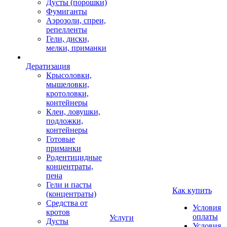
Дусты (порошки)
Фумиганты
Аэрозоли, спреи,
репелленты
Гели, диски,
мелки, приманки
Дератизация
Крысоловки,
мышеловки,
кротоловки,
контейнеры
Клеи, ловушки,
подложки,
контейнеры
Готовые
приманки
Родентицидные
концентраты,
пена
Гели и пасты
Как купить
(концентраты)
Средства от
Условия
кротов
оплаты
Услуги
Дусты
Условия