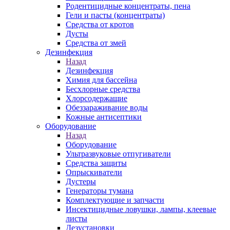
Родентицидные концентраты, пена
Гели и пасты (концентраты)
Средства от кротов
Дусты
Средства от змей
Дезинфекция
Назад
Дезинфекция
Химия для бассейна
Бесхлорные средства
Хлорсодержащие
Обеззараживание воды
Кожные антисептики
Оборудование
Назад
Оборудование
Ультразвуковые отпугиватели
Средства защиты
Опрыскиватели
Дустеры
Генераторы тумана
Комплектующие и запчасти
Инсектицидные ловушки, лампы, клеевые
листы
Дезустановки