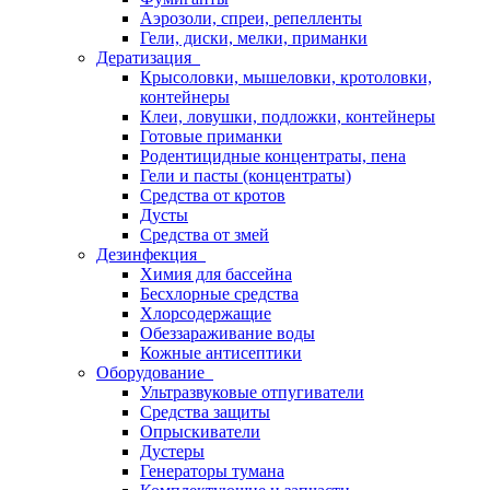
Аэрозоли, спреи, репелленты
Гели, диски, мелки, приманки
Дератизация
Крысоловки, мышеловки, кротоловки,
контейнеры
Клеи, ловушки, подложки, контейнеры
Готовые приманки
Родентицидные концентраты, пена
Гели и пасты (концентраты)
Средства от кротов
Дусты
Средства от змей
Дезинфекция
Химия для бассейна
Бесхлорные средства
Хлорсодержащие
Обеззараживание воды
Кожные антисептики
Оборудование
Ультразвуковые отпугиватели
Средства защиты
Опрыскиватели
Дустеры
Генераторы тумана