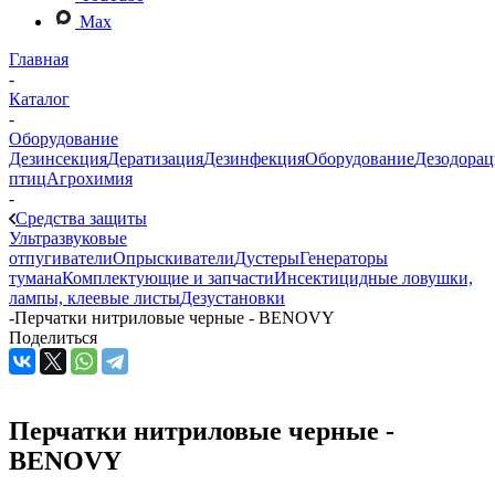
Max
Главная
-
Каталог
-
Оборудование
Дезинсекция
Дератизация
Дезинфекция
Оборудование
Дезодорац
птиц
Агрохимия
-
Средства защиты
Ультразвуковые
отпугиватели
Опрыскиватели
Дустеры
Генераторы
тумана
Комплектующие и запчасти
Инсектицидные ловушки,
лампы, клеевые листы
Дезустановки
-
Перчатки нитриловые черные - BENOVY
Поделиться
Перчатки нитриловые черные -
BENOVY