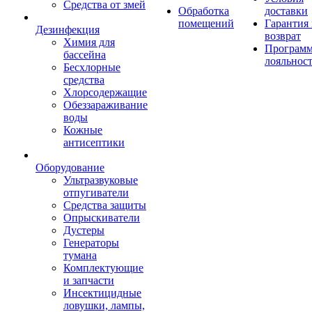
Средства от змей
Обработка
доставки
помещений
Гарантия
Дезинфекция
возврат
Химия для
Програм
бассейна
лояльнос
Бесхлорные
средства
Хлорсодержащие
Обеззараживание
воды
Кожные
антисептики
Оборудование
Ультразвуковые
отпугиватели
Средства защиты
Опрыскиватели
Дустеры
Генераторы
тумана
Комплектующие
и запчасти
Инсектицидные
ловушки, лампы,