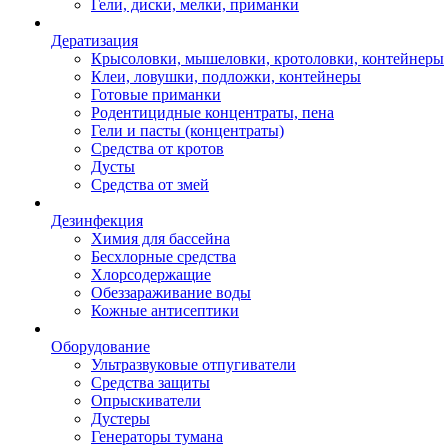
Гели, диски, мелки, приманки
Дератизация
Крысоловки, мышеловки, кротоловки, контейнеры
Клеи, ловушки, подложки, контейнеры
Готовые приманки
Родентицидные концентраты, пена
Гели и пасты (концентраты)
Средства от кротов
Дусты
Средства от змей
Дезинфекция
Химия для бассейна
Бесхлорные средства
Хлорсодержащие
Обеззараживание воды
Кожные антисептики
Оборудование
Ультразвуковые отпугиватели
Средства защиты
Опрыскиватели
Дустеры
Генераторы тумана