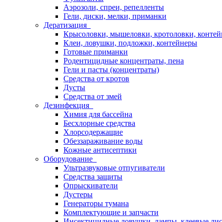
Аэрозоли, спреи, репелленты
Гели, диски, мелки, приманки
Дератизация
Крысоловки, мышеловки, кротоловки, конте
Клеи, ловушки, подложки, контейнеры
Готовые приманки
Родентицидные концентраты, пена
Гели и пасты (концентраты)
Средства от кротов
Дусты
Средства от змей
Дезинфекция
Химия для бассейна
Бесхлорные средства
Хлорсодержащие
Обеззараживание воды
Кожные антисептики
Оборудование
Ультразвуковые отпугиватели
Средства защиты
Опрыскиватели
Дустеры
Генераторы тумана
Комплектующие и запчасти
Инсектицидные ловушки, лампы, клеевые ли