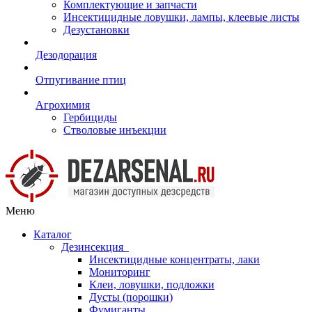
Комплектующие и запчасти
Инсектицидные ловушки, лампы, клеевые листы
Дезустановки
Дезодорация
Отпугивание птиц
Агрохимия
Гербициды
Стволовые инъекции
Меню
Каталог
Дезинсекция
Инсектицидные концентраты, лаки
Мониторинг
Клеи, ловушки, подложки
Дусты (порошки)
Фумиганты