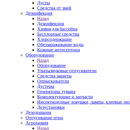
Дусты
Средства от змей
Дезинфекция
Назад
Дезинфекция
Химия для бассейна
Бесхлорные средства
Хлорсодержащие
Обеззараживание воды
Кожные антисептики
Оборудование
Назад
Оборудование
Ультразвуковые отпугиватели
Средства защиты
Опрыскиватели
Дустеры
Генераторы тумана
Комплектующие и запчасти
Инсектицидные ловушки, лампы, клеевые ли
Дезустановки
Дезодорация
Отпугивание птиц
Агрохимия
Назад