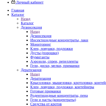
Личный кабинет
Главная
Каталог
Назад
Каталог
Дезинсекция
Назад
Дезинсекция
Инсектицидные концентраты, лаки
Мониторинг
Клеи, ловушки, подложки
Дусты (порошки)
Фумиганты
Аэрозоли, спреи, репелленты
Гели, диски, мелки, приманки
Дератизация
Назад
Дератизация
Крысоловки, мышеловки, кротоловки, конте
Клеи, ловушки, подложки, контейнеры
Готовые приманки
Родентицидные концентраты, пена
Гели и пасты (концентраты)
Средства от кротов