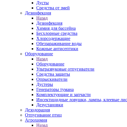
Дусты
Средства от змей
Дезинфекция
Назад
Дезинфекция
Химия для бассейна
Бесхлорные средства
Хлорсодержащие
Обеззараживание воды
Кожные антисептики
Оборудование
Назад
Оборудование
Ультразвуковые отпугиватели
Средства защиты
Опрыскиватели
Дустеры
Генераторы тумана
Комплектующие и запчасти
Инсектицидные ловушки, лампы, клеевые ли
Дезустановки
Дезодорация
Отпугивание птиц
Агрохимия
Назад