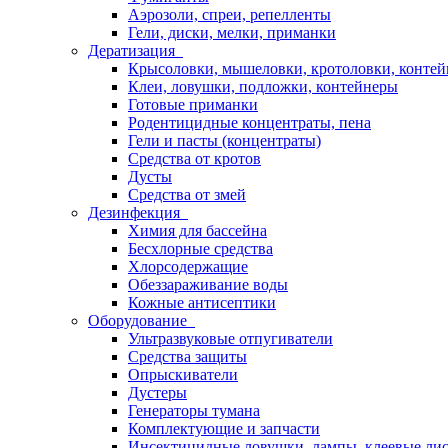
Аэрозоли, спреи, репелленты
Гели, диски, мелки, приманки
Дератизация
Крысоловки, мышеловки, кротоловки, конте
Клеи, ловушки, подложки, контейнеры
Готовые приманки
Родентицидные концентраты, пена
Гели и пасты (концентраты)
Средства от кротов
Дусты
Средства от змей
Дезинфекция
Химия для бассейна
Бесхлорные средства
Хлорсодержащие
Обеззараживание воды
Кожные антисептики
Оборудование
Ультразвуковые отпугиватели
Средства защиты
Опрыскиватели
Дустеры
Генераторы тумана
Комплектующие и запчасти
Инсектицидные ловушки, лампы, клеевые ли