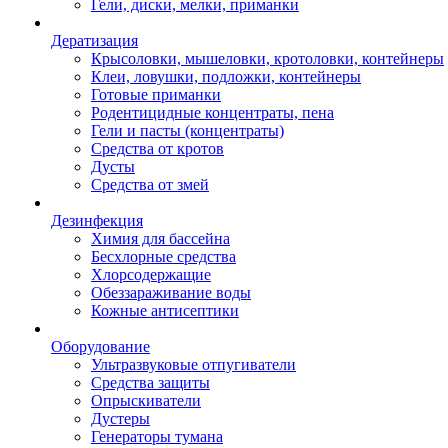
Гели, диски, мелки, приманки
Дератизация
Крысоловки, мышеловки, кротоловки, контейнеры
Клеи, ловушки, подложки, контейнеры
Готовые приманки
Родентицидные концентраты, пена
Гели и пасты (концентраты)
Средства от кротов
Дусты
Средства от змей
Дезинфекция
Химия для бассейна
Бесхлорные средства
Хлорсодержащие
Обеззараживание воды
Кожные антисептики
Оборудование
Ультразвуковые отпугиватели
Средства защиты
Опрыскиватели
Дустеры
Генераторы тумана