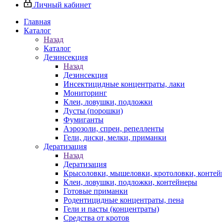
Личный кабинет
Главная
Каталог
Назад
Каталог
Дезинсекция
Назад
Дезинсекция
Инсектицидные концентраты, лаки
Мониторинг
Клеи, ловушки, подложки
Дусты (порошки)
Фумиганты
Аэрозоли, спреи, репелленты
Гели, диски, мелки, приманки
Дератизация
Назад
Дератизация
Крысоловки, мышеловки, кротоловки, конте
Клеи, ловушки, подложки, контейнеры
Готовые приманки
Родентицидные концентраты, пена
Гели и пасты (концентраты)
Средства от кротов