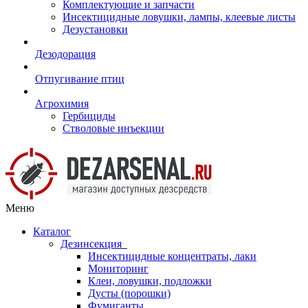
Комплектующие и запчасти
Инсектицидные ловушки, лампы, клеевые листы
Дезустановки
Дезодорация
Отпугивание птиц
Агрохимия
Гербициды
Стволовые инъекции
Меню
Каталог
Дезинсекция
Инсектицидные концентраты, лаки
Мониторинг
Клеи, ловушки, подложки
Дусты (порошки)
Фумиганты