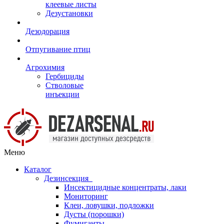
клеевые листы
Дезустановки
Дезодорация
Отпугивание птиц
Агрохимия
Гербициды
Стволовые
инъекции
Меню
Каталог
Дезинсекция
Инсектицидные концентраты, лаки
Мониторинг
Клеи, ловушки, подложки
Дусты (порошки)
Фумиганты