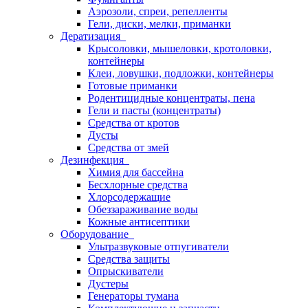
Аэрозоли, спреи, репелленты
Гели, диски, мелки, приманки
Дератизация
Крысоловки, мышеловки, кротоловки,
контейнеры
Клеи, ловушки, подложки, контейнеры
Готовые приманки
Родентицидные концентраты, пена
Гели и пасты (концентраты)
Средства от кротов
Дусты
Средства от змей
Дезинфекция
Химия для бассейна
Бесхлорные средства
Хлорсодержащие
Обеззараживание воды
Кожные антисептики
Оборудование
Ультразвуковые отпугиватели
Средства защиты
Опрыскиватели
Дустеры
Генераторы тумана