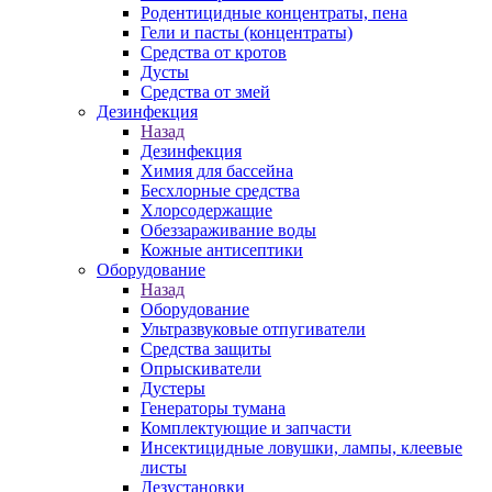
Родентицидные концентраты, пена
Гели и пасты (концентраты)
Средства от кротов
Дусты
Средства от змей
Дезинфекция
Назад
Дезинфекция
Химия для бассейна
Бесхлорные средства
Хлорсодержащие
Обеззараживание воды
Кожные антисептики
Оборудование
Назад
Оборудование
Ультразвуковые отпугиватели
Средства защиты
Опрыскиватели
Дустеры
Генераторы тумана
Комплектующие и запчасти
Инсектицидные ловушки, лампы, клеевые
листы
Дезустановки