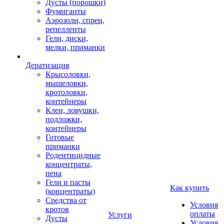
Дусты (порошки)
Фумиганты
Аэрозоли, спреи,
репелленты
Гели, диски,
мелки, приманки
Дератизация
Крысоловки,
мышеловки,
кротоловки,
контейнеры
Клеи, ловушки,
подложки,
контейнеры
Готовые
приманки
Родентицидные
концентраты,
пена
Гели и пасты
Как купить
(концентраты)
Средства от
Условия
кротов
оплаты
Услуги
Дусты
Условия