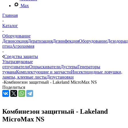
Max
Главная
-
Каталог
-
Оборудование
Дезинсекция
Дератизация
Дезинфекция
Оборудование
Дезодорац
птиц
Агрохимия
-
Средства защиты
Ультразвуковые
отпугиватели
Опрыскиватели
Дустеры
Генераторы
тумана
Комплектующие и запчасти
Инсектицидные ловушки,
лампы, клеевые листы
Дезустановки
-
Комбинезон защитный - Lakeland MicroMax NS
Поделиться
Комбинезон защитный - Lakeland
MicroMax NS