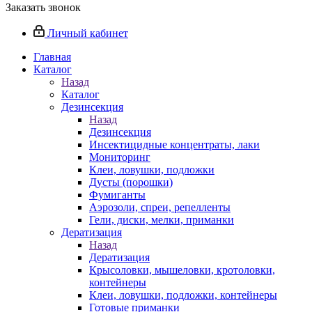
Заказать звонок
Личный кабинет
Главная
Каталог
Назад
Каталог
Дезинсекция
Назад
Дезинсекция
Инсектицидные концентраты, лаки
Мониторинг
Клеи, ловушки, подложки
Дусты (порошки)
Фумиганты
Аэрозоли, спреи, репелленты
Гели, диски, мелки, приманки
Дератизация
Назад
Дератизация
Крысоловки, мышеловки, кротоловки,
контейнеры
Клеи, ловушки, подложки, контейнеры
Готовые приманки