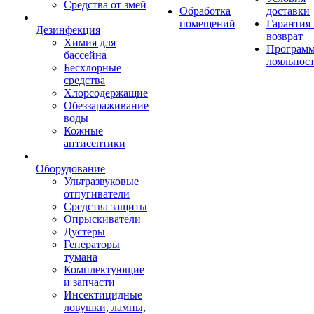
Средства от змей
Обработка
доставки
помещений
Гарантия
Дезинфекция
возврат
Химия для
Програм
бассейна
лояльнос
Бесхлорные
средства
Хлорсодержащие
Обеззараживание
воды
Кожные
антисептики
Оборудование
Ультразвуковые
отпугиватели
Средства защиты
Опрыскиватели
Дустеры
Генераторы
тумана
Комплектующие
и запчасти
Инсектицидные
ловушки, лампы,