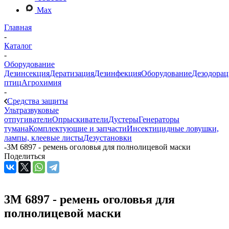
Max
Главная
-
Каталог
-
Оборудование
Дезинсекция
Дератизация
Дезинфекция
Оборудование
Дезодорац
птиц
Агрохимия
-
Средства защиты
Ультразвуковые
отпугиватели
Опрыскиватели
Дустеры
Генераторы
тумана
Комплектующие и запчасти
Инсектицидные ловушки,
лампы, клеевые листы
Дезустановки
-
3М 6897 - ремень оголовья для полнолицевой маски
Поделиться
3М 6897 - ремень оголовья для
полнолицевой маски