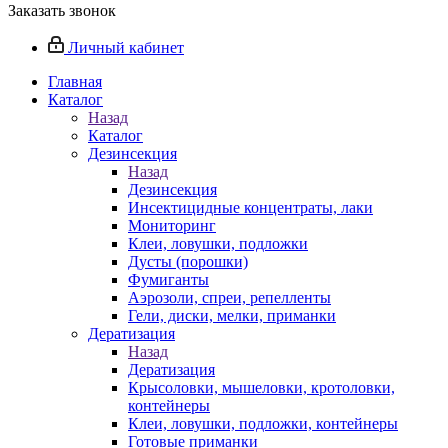
Заказать звонок
Личный кабинет
Главная
Каталог
Назад
Каталог
Дезинсекция
Назад
Дезинсекция
Инсектицидные концентраты, лаки
Мониторинг
Клеи, ловушки, подложки
Дусты (порошки)
Фумиганты
Аэрозоли, спреи, репелленты
Гели, диски, мелки, приманки
Дератизация
Назад
Дератизация
Крысоловки, мышеловки, кротоловки,
контейнеры
Клеи, ловушки, подложки, контейнеры
Готовые приманки