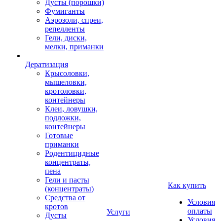
Дусты (порошки)
Фумиганты
Аэрозоли, спреи,
репелленты
Гели, диски,
мелки, приманки
Дератизация
Крысоловки,
мышеловки,
кротоловки,
контейнеры
Клеи, ловушки,
подложки,
контейнеры
Готовые
приманки
Родентицидные
концентраты,
пена
Гели и пасты
Как купить
(концентраты)
Средства от
Условия
кротов
оплаты
Услуги
Дусты
Условия