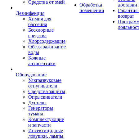
Средства от змей
Обработка
доставки
помещений
Гарантия
Дезинфекция
возврат
Химия для
Програм
бассейна
лояльнос
Бесхлорные
средства
Хлорсодержащие
Обеззараживание
воды
Кожные
антисептики
Оборудование
Ультразвуковые
отпугиватели
Средства защиты
Опрыскиватели
Дустеры
Генераторы
тумана
Комплектующие
и запчасти
Инсектицидные
ловушки, лампы,