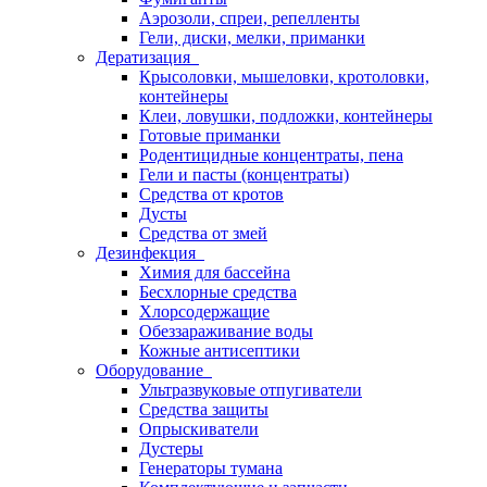
Аэрозоли, спреи, репелленты
Гели, диски, мелки, приманки
Дератизация
Крысоловки, мышеловки, кротоловки,
контейнеры
Клеи, ловушки, подложки, контейнеры
Готовые приманки
Родентицидные концентраты, пена
Гели и пасты (концентраты)
Средства от кротов
Дусты
Средства от змей
Дезинфекция
Химия для бассейна
Бесхлорные средства
Хлорсодержащие
Обеззараживание воды
Кожные антисептики
Оборудование
Ультразвуковые отпугиватели
Средства защиты
Опрыскиватели
Дустеры
Генераторы тумана