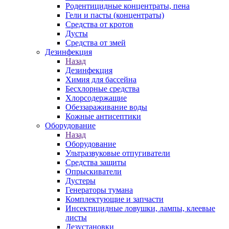
Родентицидные концентраты, пена
Гели и пасты (концентраты)
Средства от кротов
Дусты
Средства от змей
Дезинфекция
Назад
Дезинфекция
Химия для бассейна
Бесхлорные средства
Хлорсодержащие
Обеззараживание воды
Кожные антисептики
Оборудование
Назад
Оборудование
Ультразвуковые отпугиватели
Средства защиты
Опрыскиватели
Дустеры
Генераторы тумана
Комплектующие и запчасти
Инсектицидные ловушки, лампы, клеевые
листы
Дезустановки