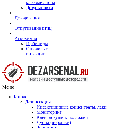
клеевые листы
Дезустановки
Дезодорация
Отпугивание птиц
Агрохимия
Гербициды
Стволовые
инъекции
Меню
Каталог
Дезинсекция
Инсектицидные концентраты, лаки
Мониторинг
Клеи, ловушки, подложки
Дусты (порошки)
Фумиганты