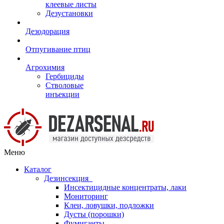
клеевые листы
Дезустановки
Дезодорация
Отпугивание птиц
Агрохимия
Гербициды
Стволовые
инъекции
Меню
Каталог
Дезинсекция
Инсектицидные концентраты, лаки
Мониторинг
Клеи, ловушки, подложки
Дусты (порошки)
Фумиганты