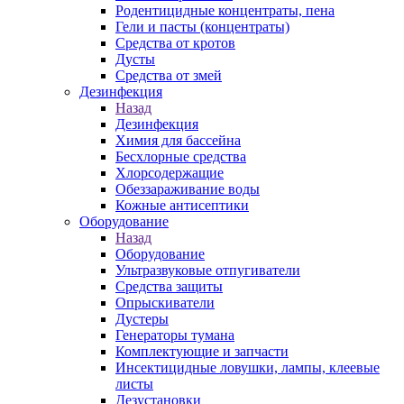
Родентицидные концентраты, пена
Гели и пасты (концентраты)
Средства от кротов
Дусты
Средства от змей
Дезинфекция
Назад
Дезинфекция
Химия для бассейна
Бесхлорные средства
Хлорсодержащие
Обеззараживание воды
Кожные антисептики
Оборудование
Назад
Оборудование
Ультразвуковые отпугиватели
Средства защиты
Опрыскиватели
Дустеры
Генераторы тумана
Комплектующие и запчасти
Инсектицидные ловушки, лампы, клеевые
листы
Дезустановки