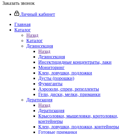
Заказать звонок
Личный кабинет
Главная
Каталог
Назад
Каталог
Дезинсекция
Назад
Дезинсекция
Инсектицидные концентраты, лаки
Мониторинг
Клеи, ловушки, подложки
Дусты (порошки)
Фумиганты
Аэрозоли, спреи, репелленты
Гели, диски, мелки, приманки
Дератизация
Назад
Дератизация
Крысоловки, мышеловки, кротоловки,
контейнеры
Клеи, ловушки, подложки, контейнеры
Готовые приманки