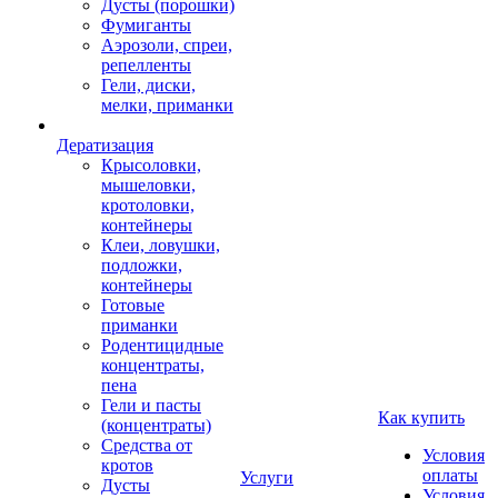
Дусты (порошки)
Фумиганты
Аэрозоли, спреи,
репелленты
Гели, диски,
мелки, приманки
Дератизация
Крысоловки,
мышеловки,
кротоловки,
контейнеры
Клеи, ловушки,
подложки,
контейнеры
Готовые
приманки
Родентицидные
концентраты,
пена
Гели и пасты
Как купить
(концентраты)
Средства от
Условия
кротов
оплаты
Услуги
Дусты
Условия