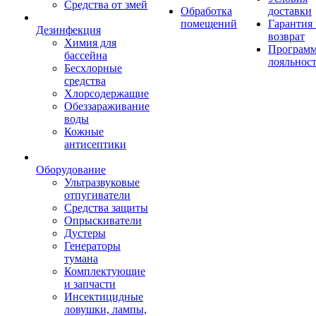
Средства от змей
Обработка
доставки
помещений
Гарантия
Дезинфекция
возврат
Химия для
Програм
бассейна
лояльнос
Бесхлорные
средства
Хлорсодержащие
Обеззараживание
воды
Кожные
антисептики
Оборудование
Ультразвуковые
отпугиватели
Средства защиты
Опрыскиватели
Дустеры
Генераторы
тумана
Комплектующие
и запчасти
Инсектицидные
ловушки, лампы,