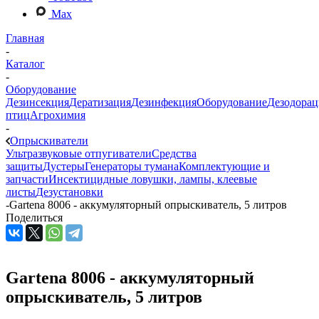
Max
Главная
-
Каталог
-
Оборудование
Дезинсекция
Дератизация
Дезинфекция
Оборудование
Дезодорац
птиц
Агрохимия
-
Опрыскиватели
Ультразвуковые отпугиватели
Средства
защиты
Дустеры
Генераторы тумана
Комплектующие и
запчасти
Инсектицидные ловушки, лампы, клеевые
листы
Дезустановки
-
Gartena 8006 - аккумуляторный опрыскиватель, 5 литров
Поделиться
Gartena 8006 - аккумуляторный
опрыскиватель, 5 литров