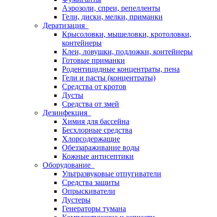
Аэрозоли, спреи, репелленты
Гели, диски, мелки, приманки
Дератизация
Крысоловки, мышеловки, кротоловки,
контейнеры
Клеи, ловушки, подложки, контейнеры
Готовые приманки
Родентицидные концентраты, пена
Гели и пасты (концентраты)
Средства от кротов
Дусты
Средства от змей
Дезинфекция
Химия для бассейна
Бесхлорные средства
Хлорсодержащие
Обеззараживание воды
Кожные антисептики
Оборудование
Ультразвуковые отпугиватели
Средства защиты
Опрыскиватели
Дустеры
Генераторы тумана