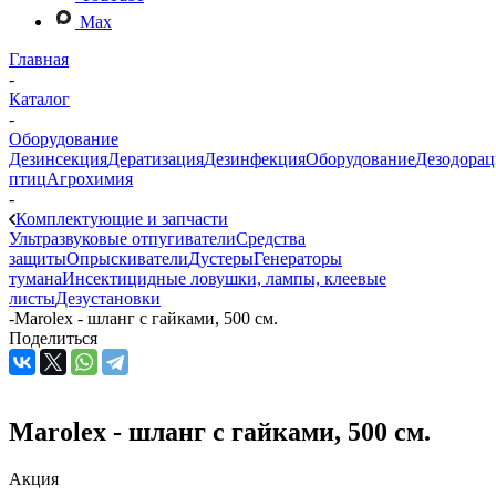
Max
Главная
-
Каталог
-
Оборудование
Дезинсекция
Дератизация
Дезинфекция
Оборудование
Дезодорац
птиц
Агрохимия
-
Комплектующие и запчасти
Ультразвуковые отпугиватели
Средства
защиты
Опрыскиватели
Дустеры
Генераторы
тумана
Инсектицидные ловушки, лампы, клеевые
листы
Дезустановки
-
Marolex - шланг с гайками, 500 см.
Поделиться
Marolex - шланг с гайками, 500 см.
Акция