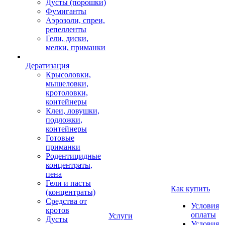
Дусты (порошки)
Фумиганты
Аэрозоли, спреи,
репелленты
Гели, диски,
мелки, приманки
Дератизация
Крысоловки,
мышеловки,
кротоловки,
контейнеры
Клеи, ловушки,
подложки,
контейнеры
Готовые
приманки
Родентицидные
концентраты,
пена
Гели и пасты
Как купить
(концентраты)
Средства от
Условия
кротов
оплаты
Услуги
Дусты
Условия