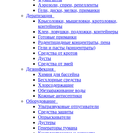
Аэрозоли, спреи, репелленты
Гели, диски, мелки, приманки
Дератизация
Крысоловки, мышеловки, кротоловки,
контейнеры
Клеи, ловушки, подложки, контейнеры
Готовые приманки
Родентицидные концентраты, пена
Гели и пасты (концентраты)
Средства от кротов
Дусты
Средства от змей
Дезинфекция
Химия для бассейна
Бесхлорные средства
Хлорсодержащие
Обеззараживание воды
Кожные антисептики
Оборудование
Ультразвуковые отпугиватели
Средства защиты
Опрыскиватели
Дустеры
Генераторы тумана