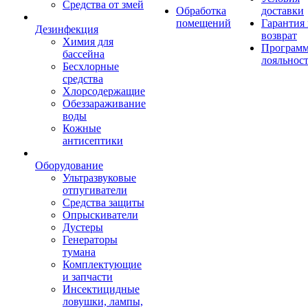
Средства от змей
Обработка
доставки
помещений
Гарантия
Дезинфекция
возврат
Химия для
Програм
бассейна
лояльнос
Бесхлорные
средства
Хлорсодержащие
Обеззараживание
воды
Кожные
антисептики
Оборудование
Ультразвуковые
отпугиватели
Средства защиты
Опрыскиватели
Дустеры
Генераторы
тумана
Комплектующие
и запчасти
Инсектицидные
ловушки, лампы,