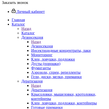
Заказать звонок
Личный кабинет
Главная
Каталог
Назад
Каталог
Дезинсекция
Назад
Дезинсекция
Инсектицидные концентраты, лаки
Мониторинг
Клеи, ловушки, подложки
Дусты (порошки)
Фумиганты
Аэрозоли, спреи, репелленты
Гели, диски, мелки, приманки
Дератизация
Назад
Дератизация
Крысоловки, мышеловки, кротоловки,
контейнеры
Клеи, ловушки, подложки, контейнеры
Готовые приманки