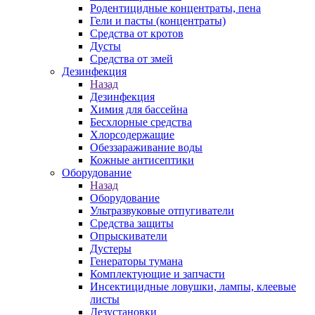
Родентицидные концентраты, пена
Гели и пасты (концентраты)
Средства от кротов
Дусты
Средства от змей
Дезинфекция
Назад
Дезинфекция
Химия для бассейна
Бесхлорные средства
Хлорсодержащие
Обеззараживание воды
Кожные антисептики
Оборудование
Назад
Оборудование
Ультразвуковые отпугиватели
Средства защиты
Опрыскиватели
Дустеры
Генераторы тумана
Комплектующие и запчасти
Инсектицидные ловушки, лампы, клеевые
листы
Дезустановки