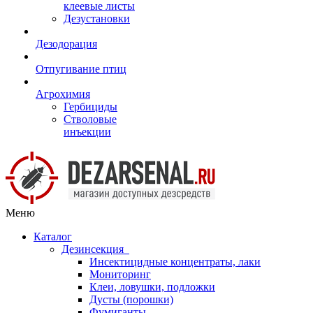
клеевые листы
Дезустановки
Дезодорация
Отпугивание птиц
Агрохимия
Гербициды
Стволовые
инъекции
Меню
Каталог
Дезинсекция
Инсектицидные концентраты, лаки
Мониторинг
Клеи, ловушки, подложки
Дусты (порошки)
Фумиганты