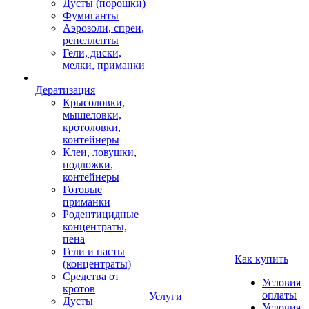
Дусты (порошки)
Фумиганты
Аэрозоли, спреи,
репелленты
Гели, диски,
мелки, приманки
Дератизация
Крысоловки,
мышеловки,
кротоловки,
контейнеры
Клеи, ловушки,
подложки,
контейнеры
Готовые
приманки
Родентицидные
концентраты,
пена
Гели и пасты
Как купить
(концентраты)
Средства от
Условия
кротов
оплаты
Услуги
Дусты
Условия