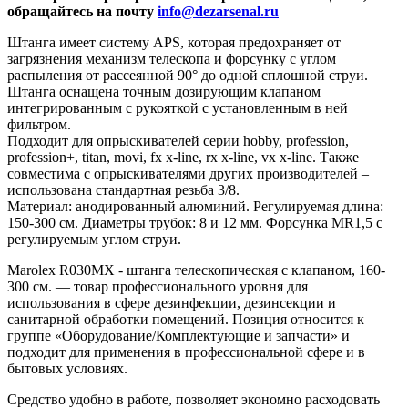
обращайтесь на почту
info@dezarsenal.ru
Штанга имеет систему APS, которая предохраняет от
загрязнения механизм телескопа и форсунку с углом
распыления от рассеянной 90° до одной сплошной струи.
Штанга оснащена точным дозирующим клапаном
интегрированным с рукояткой с установленным в ней
фильтром.
Подходит для опрыскивателей серии hobby, profession­,
profession+, titan, movi, fx x-line, rx x-line, vx x-line. Также
совместима с опрыскивателями других производителей –
использована стандартная резьба 3/8.
Материал: анодированный алюминий. Регулируемая длина:
150-300 см. Диаметры трубок: 8 и 12 мм. Форсунка MR1,5 с
регулируемым углом струи.
Marolex R030MX - штанга телескопическая с клапаном, 160-
300 см. — товар профессионального уровня для
использования в сфере дезинфекции, дезинсекции и
санитарной обработки помещений. Позиция относится к
группе «Оборудование/Комплектующие и запчасти» и
подходит для применения в профессиональной сфере и в
бытовых условиях.
Средство удобно в работе, позволяет экономно расходовать