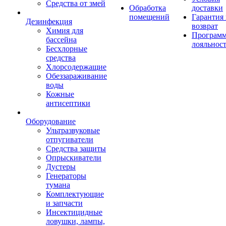
Средства от змей
Обработка
доставки
помещений
Гарантия
Дезинфекция
возврат
Химия для
Програм
бассейна
лояльнос
Бесхлорные
средства
Хлорсодержащие
Обеззараживание
воды
Кожные
антисептики
Оборудование
Ультразвуковые
отпугиватели
Средства защиты
Опрыскиватели
Дустеры
Генераторы
тумана
Комплектующие
и запчасти
Инсектицидные
ловушки, лампы,