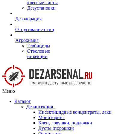
клеевые листы
Дезустановки
Дезодорация
Отпугивание птиц
Агрохимия
Гербициды
Стволовые
инъекции
Меню
Каталог
Дезинсекция
Инсектицидные концентраты, лаки
Мониторинг
Клеи, ловушки, подложки
Дусты (порошки)
Фумиганты