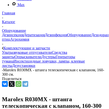
Max
Главная
-
Каталог
-
Оборудование
Дезинсекция
Дератизация
Дезинфекция
Оборудование
Дезодорац
птиц
Агрохимия
-
Комплектующие и запчасти
Ультразвуковые отпугиватели
Средства
защиты
Опрыскиватели
Дустеры
Генераторы
тумана
Инсектицидные ловушки, лампы, клеевые
листы
Дезустановки
-
Marolex R030MX - штанга телескопическая с клапаном, 160-
300 см.
Поделиться
Marolex R030MX - штанга
телескопическая с клапаном, 160-300