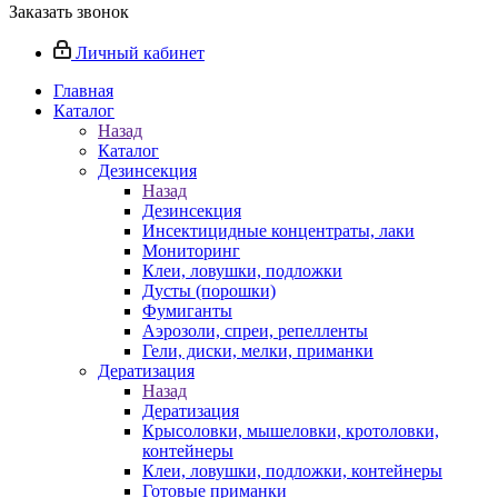
Заказать звонок
Личный кабинет
Главная
Каталог
Назад
Каталог
Дезинсекция
Назад
Дезинсекция
Инсектицидные концентраты, лаки
Мониторинг
Клеи, ловушки, подложки
Дусты (порошки)
Фумиганты
Аэрозоли, спреи, репелленты
Гели, диски, мелки, приманки
Дератизация
Назад
Дератизация
Крысоловки, мышеловки, кротоловки,
контейнеры
Клеи, ловушки, подложки, контейнеры
Готовые приманки