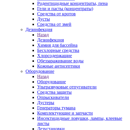
Родентицидные концентраты, пена
Гели и пасты (концентраты)
Средства от кротов
Дусты
Средства от змей
Дезинфекция
Назад
Дезинфекция
Химия для бассейна
Бесхлорные средства
Хлорсодержащие
Обеззараживание воды
Кожные антисептики
Оборудование
Назад
Оборудование
Ультразвуковые отпугиватели
Средства защиты
Опрыскиватели
Дустеры
Генераторы тумана
Комплектующие и запчасти
Инсектицидные ловушки, лампы, клеевые
листы
Дезустановки