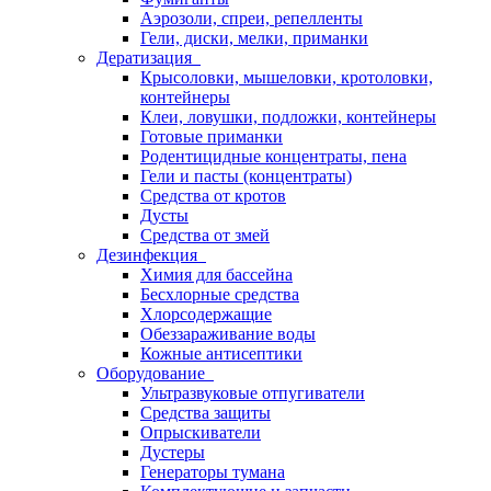
Аэрозоли, спреи, репелленты
Гели, диски, мелки, приманки
Дератизация
Крысоловки, мышеловки, кротоловки,
контейнеры
Клеи, ловушки, подложки, контейнеры
Готовые приманки
Родентицидные концентраты, пена
Гели и пасты (концентраты)
Средства от кротов
Дусты
Средства от змей
Дезинфекция
Химия для бассейна
Бесхлорные средства
Хлорсодержащие
Обеззараживание воды
Кожные антисептики
Оборудование
Ультразвуковые отпугиватели
Средства защиты
Опрыскиватели
Дустеры
Генераторы тумана