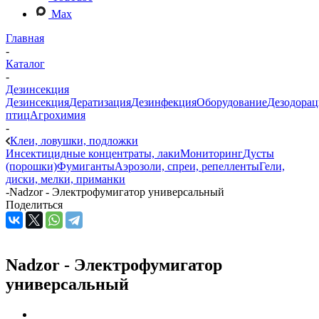
Max
Главная
-
Каталог
-
Дезинсекция
Дезинсекция
Дератизация
Дезинфекция
Оборудование
Дезодорац
птиц
Агрохимия
-
Клеи, ловушки, подложки
Инсектицидные концентраты, лаки
Мониторинг
Дусты
(порошки)
Фумиганты
Аэрозоли, спреи, репелленты
Гели,
диски, мелки, приманки
-
Nadzor - Электрофумигатор универсальный
Поделиться
Nadzor - Электрофумигатор
универсальный