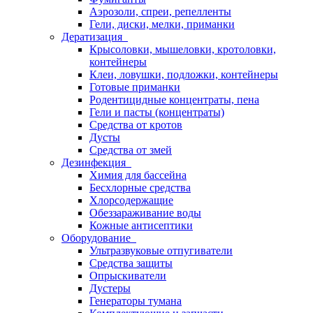
Аэрозоли, спреи, репелленты
Гели, диски, мелки, приманки
Дератизация
Крысоловки, мышеловки, кротоловки,
контейнеры
Клеи, ловушки, подложки, контейнеры
Готовые приманки
Родентицидные концентраты, пена
Гели и пасты (концентраты)
Средства от кротов
Дусты
Средства от змей
Дезинфекция
Химия для бассейна
Бесхлорные средства
Хлорсодержащие
Обеззараживание воды
Кожные антисептики
Оборудование
Ультразвуковые отпугиватели
Средства защиты
Опрыскиватели
Дустеры
Генераторы тумана