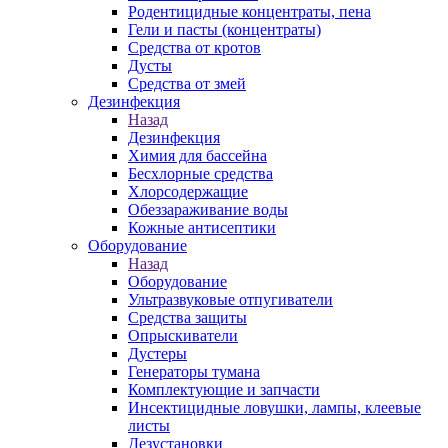
Родентицидные концентраты, пена
Гели и пасты (концентраты)
Средства от кротов
Дусты
Средства от змей
Дезинфекция
Назад
Дезинфекция
Химия для бассейна
Бесхлорные средства
Хлорсодержащие
Обеззараживание воды
Кожные антисептики
Оборудование
Назад
Оборудование
Ультразвуковые отпугиватели
Средства защиты
Опрыскиватели
Дустеры
Генераторы тумана
Комплектующие и запчасти
Инсектицидные ловушки, лампы, клеевые
листы
Дезустановки