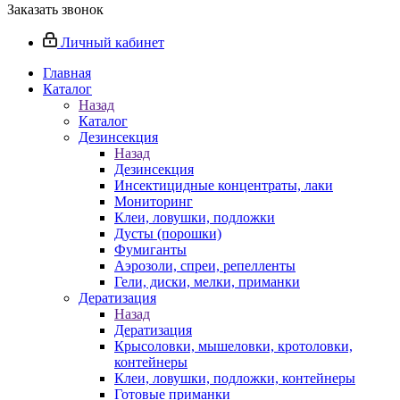
Заказать звонок
Личный кабинет
Главная
Каталог
Назад
Каталог
Дезинсекция
Назад
Дезинсекция
Инсектицидные концентраты, лаки
Мониторинг
Клеи, ловушки, подложки
Дусты (порошки)
Фумиганты
Аэрозоли, спреи, репелленты
Гели, диски, мелки, приманки
Дератизация
Назад
Дератизация
Крысоловки, мышеловки, кротоловки,
контейнеры
Клеи, ловушки, подложки, контейнеры
Готовые приманки