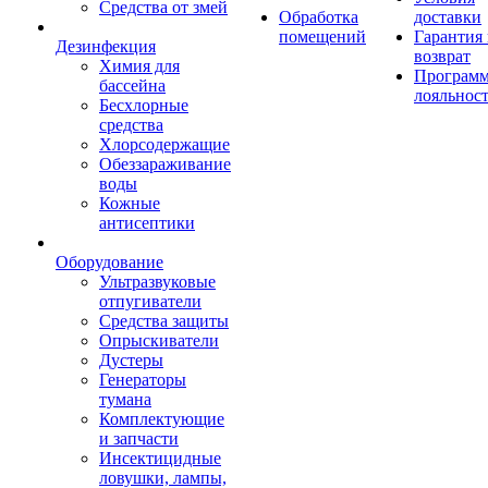
Средства от змей
Обработка
доставки
помещений
Гарантия
Дезинфекция
возврат
Химия для
Програм
бассейна
лояльнос
Бесхлорные
средства
Хлорсодержащие
Обеззараживание
воды
Кожные
антисептики
Оборудование
Ультразвуковые
отпугиватели
Средства защиты
Опрыскиватели
Дустеры
Генераторы
тумана
Комплектующие
и запчасти
Инсектицидные
ловушки, лампы,