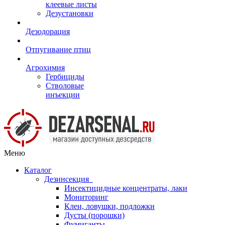
клеевые листы
Дезустановки
Дезодорация
Отпугивание птиц
Агрохимия
Гербициды
Стволовые
инъекции
Меню
Каталог
Дезинсекция
Инсектицидные концентраты, лаки
Мониторинг
Клеи, ловушки, подложки
Дусты (порошки)
Фумиганты