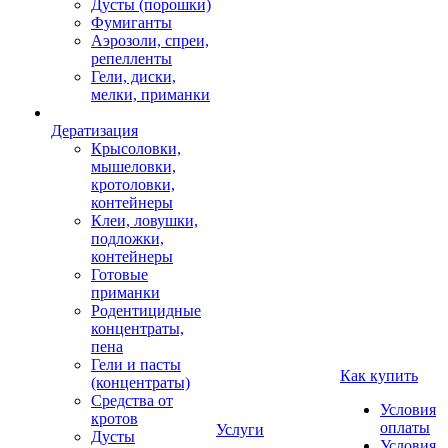
Дусты (порошки)
Фумиганты
Аэрозоли, спреи,
репелленты
Гели, диски,
мелки, приманки
Дератизация
Крысоловки,
мышеловки,
кротоловки,
контейнеры
Клеи, ловушки,
подложки,
контейнеры
Готовые
приманки
Родентицидные
концентраты,
пена
Гели и пасты
Как купить
(концентраты)
Средства от
Условия
кротов
оплаты
Услуги
Дусты
Условия