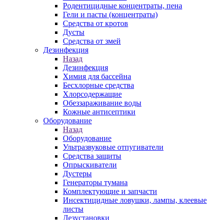
Родентицидные концентраты, пена
Гели и пасты (концентраты)
Средства от кротов
Дусты
Средства от змей
Дезинфекция
Назад
Дезинфекция
Химия для бассейна
Бесхлорные средства
Хлорсодержащие
Обеззараживание воды
Кожные антисептики
Оборудование
Назад
Оборудование
Ультразвуковые отпугиватели
Средства защиты
Опрыскиватели
Дустеры
Генераторы тумана
Комплектующие и запчасти
Инсектицидные ловушки, лампы, клеевые
листы
Дезустановки