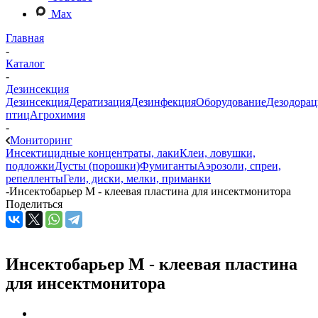
Max
Главная
-
Каталог
-
Дезинсекция
Дезинсекция
Дератизация
Дезинфекция
Оборудование
Дезодорац
птиц
Агрохимия
-
Мониторинг
Инсектицидные концентраты, лаки
Клеи, ловушки,
подложки
Дусты (порошки)
Фумиганты
Аэрозоли, спреи,
репелленты
Гели, диски, мелки, приманки
-
Инсектобарьер М - клеевая пластина для инсектмонитора
Поделиться
Инсектобарьер М - клеевая пластина
для инсектмонитора