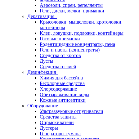
Аэрозоли, спреи, репелленты
Гели, диски, мелки, приманки
Дератизация
Крысоловки, мышеловки, кротоловки,
контейнеры
Клеи, ловушки, подложки, контейнеры
Готовые приманки
Родентицидные концентраты, пена
Гели и пасты (концентраты)
Средства от кротов
Дусты
Средства от змей
Дезинфекция
Химия для бассейна
Бесхлорные средства
Хлорсодержащие
Обеззараживание воды
Кожные антисептики
Оборудование
Ультразвуковые отпугиватели
Средства защиты
Опрыскиватели
Дустеры
Генераторы тумана