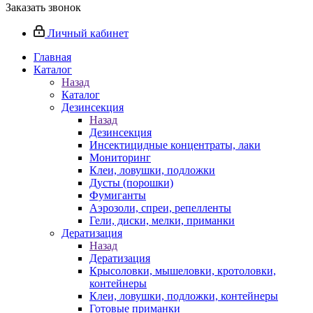
Заказать звонок
Личный кабинет
Главная
Каталог
Назад
Каталог
Дезинсекция
Назад
Дезинсекция
Инсектицидные концентраты, лаки
Мониторинг
Клеи, ловушки, подложки
Дусты (порошки)
Фумиганты
Аэрозоли, спреи, репелленты
Гели, диски, мелки, приманки
Дератизация
Назад
Дератизация
Крысоловки, мышеловки, кротоловки,
контейнеры
Клеи, ловушки, подложки, контейнеры
Готовые приманки