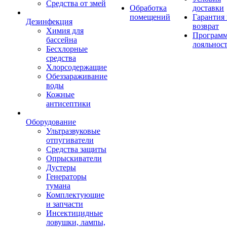
Средства от змей
Обработка
доставки
помещений
Гарантия
Дезинфекция
возврат
Химия для
Програм
бассейна
лояльнос
Бесхлорные
средства
Хлорсодержащие
Обеззараживание
воды
Кожные
антисептики
Оборудование
Ультразвуковые
отпугиватели
Средства защиты
Опрыскиватели
Дустеры
Генераторы
тумана
Комплектующие
и запчасти
Инсектицидные
ловушки, лампы,