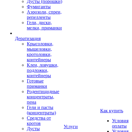
Дусты (порошки)
Фумиганты
Аэрозоли, спреи,
репелленты
Гели, диски,
мелки, приманки
Дератизация
Крысоловки,
мышеловки,
кротоловки,
контейнеры
Клеи, ловушки,
подложки,
контейнеры
Готовые
приманки
Родентицидные
концентраты,
пена
Гели и пасты
Как купить
(концентраты)
Средства от
Условия
кротов
оплаты
Услуги
Дусты
Условия