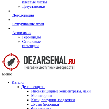
клеевые листы
Дезустановки
Дезодорация
Отпугивание птиц
Агрохимия
Гербициды
Стволовые
инъекции
Меню
Каталог
Дезинсекция
Инсектицидные концентраты, лаки
Мониторинг
Клеи, ловушки, подложки
Дусты (порошки)
Фумиганты