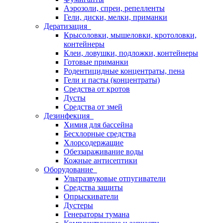
Аэрозоли, спреи, репелленты
Гели, диски, мелки, приманки
Дератизация
Крысоловки, мышеловки, кротоловки,
контейнеры
Клеи, ловушки, подложки, контейнеры
Готовые приманки
Родентицидные концентраты, пена
Гели и пасты (концентраты)
Средства от кротов
Дусты
Средства от змей
Дезинфекция
Химия для бассейна
Бесхлорные средства
Хлорсодержащие
Обеззараживание воды
Кожные антисептики
Оборудование
Ультразвуковые отпугиватели
Средства защиты
Опрыскиватели
Дустеры
Генераторы тумана