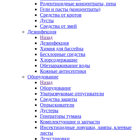
Родентицидные концентраты, пена
Гели и пасты (концентраты)
Средства от кротов
Дусты
Средства от змей
Дезинфекция
Назад
Дезинфекция
Химия для бассейна
Бесхлорные средства
Хлорсодержащие
Обеззараживание воды
Кожные антисептики
Оборудование
Назад
Оборудование
Ультразвуковые отпугиватели
Средства защиты
Опрыскиватели
Дустеры
Генераторы тумана
Комплектующие и запчасти
Инсектицидные ловушки, лампы, клеевые
листы
Дезустановки