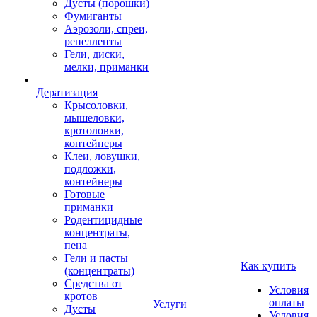
Дусты (порошки)
Фумиганты
Аэрозоли, спреи,
репелленты
Гели, диски,
мелки, приманки
Дератизация
Крысоловки,
мышеловки,
кротоловки,
контейнеры
Клеи, ловушки,
подложки,
контейнеры
Готовые
приманки
Родентицидные
концентраты,
пена
Гели и пасты
Как купить
(концентраты)
Средства от
Условия
кротов
оплаты
Услуги
Дусты
Условия