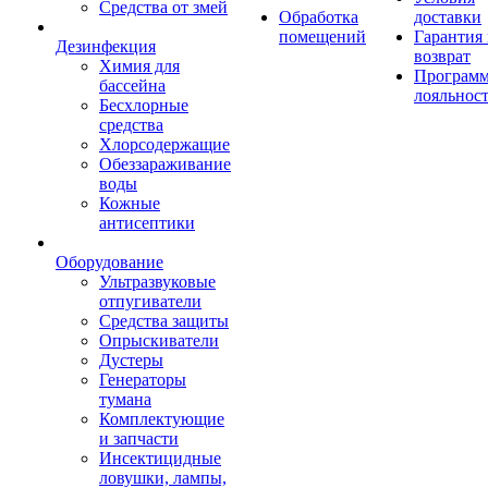
Средства от змей
Обработка
доставки
помещений
Гарантия
Дезинфекция
возврат
Химия для
Програм
бассейна
лояльнос
Бесхлорные
средства
Хлорсодержащие
Обеззараживание
воды
Кожные
антисептики
Оборудование
Ультразвуковые
отпугиватели
Средства защиты
Опрыскиватели
Дустеры
Генераторы
тумана
Комплектующие
и запчасти
Инсектицидные
ловушки, лампы,