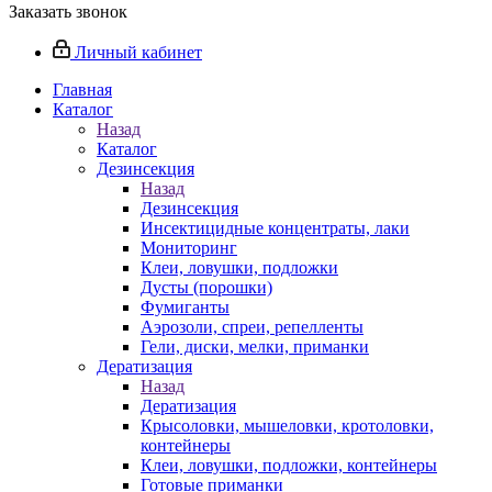
Заказать звонок
Личный кабинет
Главная
Каталог
Назад
Каталог
Дезинсекция
Назад
Дезинсекция
Инсектицидные концентраты, лаки
Мониторинг
Клеи, ловушки, подложки
Дусты (порошки)
Фумиганты
Аэрозоли, спреи, репелленты
Гели, диски, мелки, приманки
Дератизация
Назад
Дератизация
Крысоловки, мышеловки, кротоловки,
контейнеры
Клеи, ловушки, подложки, контейнеры
Готовые приманки