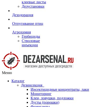
клеевые листы
Дезустановки
Дезодорация
Отпугивание птиц
Агрохимия
Гербициды
Стволовые
инъекции
Меню
Каталог
Дезинсекция
Инсектицидные концентраты, лаки
Мониторинг
Клеи, ловушки, подложки
Дусты (порошки)
Фумиганты