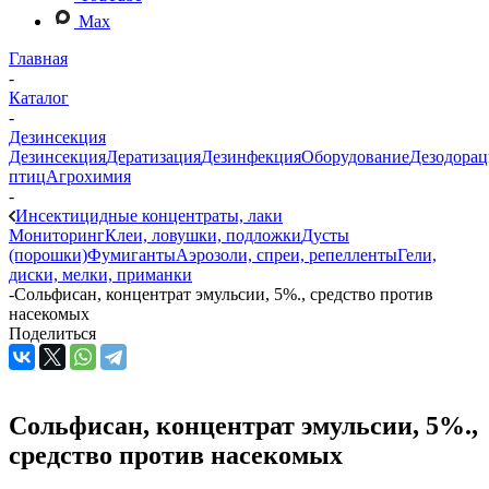
Max
Главная
-
Каталог
-
Дезинсекция
Дезинсекция
Дератизация
Дезинфекция
Оборудование
Дезодорац
птиц
Агрохимия
-
Инсектицидные концентраты, лаки
Мониторинг
Клеи, ловушки, подложки
Дусты
(порошки)
Фумиганты
Аэрозоли, спреи, репелленты
Гели,
диски, мелки, приманки
-
Сольфисан, концентрат эмульсии, 5%., средство против
насекомых
Поделиться
Сольфисан, концентрат эмульсии, 5%.,
средство против насекомых