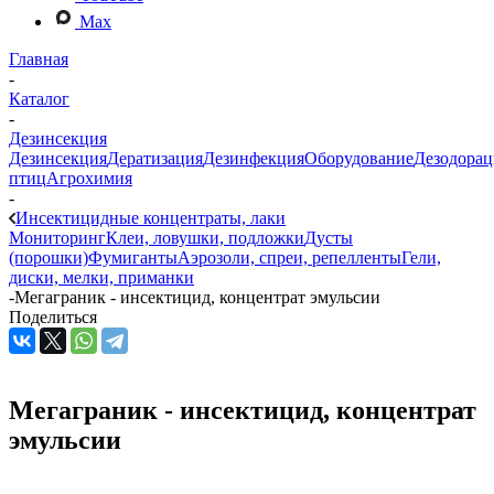
Max
Главная
-
Каталог
-
Дезинсекция
Дезинсекция
Дератизация
Дезинфекция
Оборудование
Дезодорац
птиц
Агрохимия
-
Инсектицидные концентраты, лаки
Мониторинг
Клеи, ловушки, подложки
Дусты
(порошки)
Фумиганты
Аэрозоли, спреи, репелленты
Гели,
диски, мелки, приманки
-
Мегаграник - инсектицид, концентрат эмульсии
Поделиться
Мегаграник - инсектицид, концентрат
эмульсии