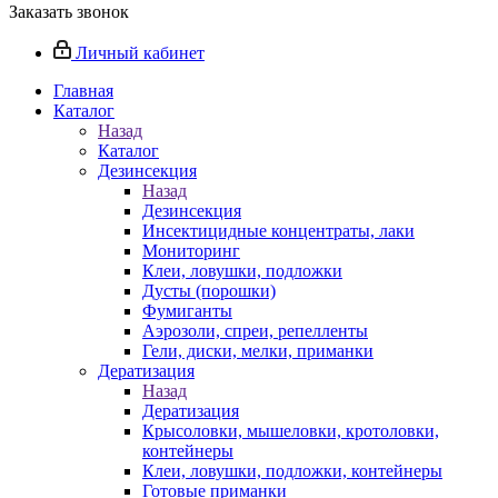
Заказать звонок
Личный кабинет
Главная
Каталог
Назад
Каталог
Дезинсекция
Назад
Дезинсекция
Инсектицидные концентраты, лаки
Мониторинг
Клеи, ловушки, подложки
Дусты (порошки)
Фумиганты
Аэрозоли, спреи, репелленты
Гели, диски, мелки, приманки
Дератизация
Назад
Дератизация
Крысоловки, мышеловки, кротоловки,
контейнеры
Клеи, ловушки, подложки, контейнеры
Готовые приманки