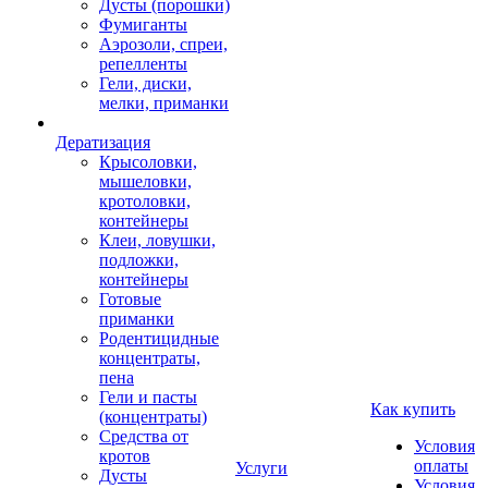
Дусты (порошки)
Фумиганты
Аэрозоли, спреи,
репелленты
Гели, диски,
мелки, приманки
Дератизация
Крысоловки,
мышеловки,
кротоловки,
контейнеры
Клеи, ловушки,
подложки,
контейнеры
Готовые
приманки
Родентицидные
концентраты,
пена
Гели и пасты
Как купить
(концентраты)
Средства от
Условия
кротов
оплаты
Услуги
Дусты
Условия