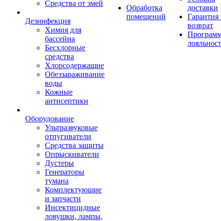
Средства от змей
Обработка
доставки
помещений
Гарантия
Дезинфекция
возврат
Химия для
Програм
бассейна
лояльнос
Бесхлорные
средства
Хлорсодержащие
Обеззараживание
воды
Кожные
антисептики
Оборудование
Ультразвуковые
отпугиватели
Средства защиты
Опрыскиватели
Дустеры
Генераторы
тумана
Комплектующие
и запчасти
Инсектицидные
ловушки, лампы,