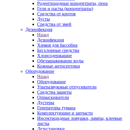
Родентицидные концентраты, пена
Гели и пасты (концентраты)
Средства от кротов
Дусты
Средства от змей
Дезинфекция
Назад
Дезинфекция
Химия для бассейна
Бесхлорные средства
Хлорсодержащие
Обеззараживание воды
Кожные антисептики
Оборудование
Назад
Оборудование
Ультразвуковые отпугиватели
Средства защиты
Опрыскиватели
Дустеры
Генераторы тумана
Комплектующие и запчасти
Инсектицидные ловушки, лампы, клеевые
листы
Дезустановки