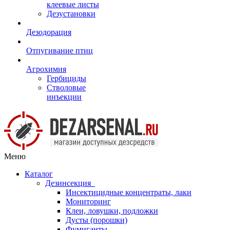
клеевые листы
Дезустановки
Дезодорация
Отпугивание птиц
Агрохимия
Гербициды
Стволовые
инъекции
Меню
Каталог
Дезинсекция
Инсектицидные концентраты, лаки
Мониторинг
Клеи, ловушки, подложки
Дусты (порошки)
Фумиганты