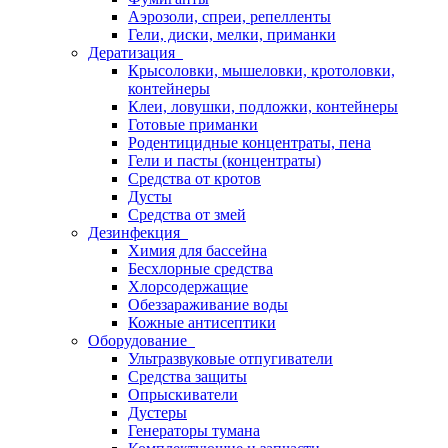
Аэрозоли, спреи, репелленты
Гели, диски, мелки, приманки
Дератизация
Крысоловки, мышеловки, кротоловки,
контейнеры
Клеи, ловушки, подложки, контейнеры
Готовые приманки
Родентицидные концентраты, пена
Гели и пасты (концентраты)
Средства от кротов
Дусты
Средства от змей
Дезинфекция
Химия для бассейна
Бесхлорные средства
Хлорсодержащие
Обеззараживание воды
Кожные антисептики
Оборудование
Ультразвуковые отпугиватели
Средства защиты
Опрыскиватели
Дустеры
Генераторы тумана