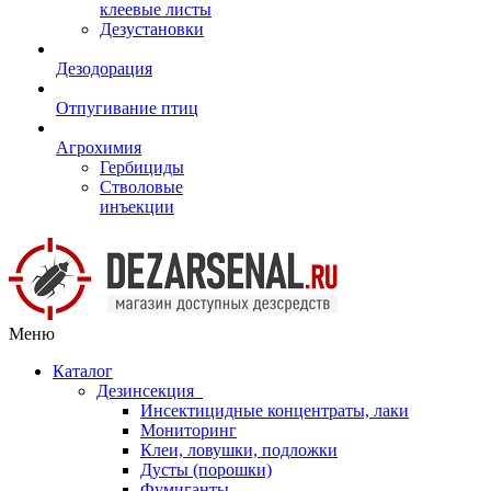
клеевые листы
Дезустановки
Дезодорация
Отпугивание птиц
Агрохимия
Гербициды
Стволовые
инъекции
Меню
Каталог
Дезинсекция
Инсектицидные концентраты, лаки
Мониторинг
Клеи, ловушки, подложки
Дусты (порошки)
Фумиганты