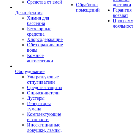
Средства от змей
Обработка
доставки
помещений
Гарантия
Дезинфекция
возврат
Химия для
Програм
бассейна
лояльнос
Бесхлорные
средства
Хлорсодержащие
Обеззараживание
воды
Кожные
антисептики
Оборудование
Ультразвуковые
отпугиватели
Средства защиты
Опрыскиватели
Дустеры
Генераторы
тумана
Комплектующие
и запчасти
Инсектицидные
ловушки, лампы,