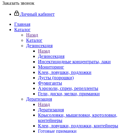
Заказать звонок
Личный кабинет
Главная
Каталог
Назад
Каталог
Дезинсекция
Назад
Дезинсекция
Инсектицидные концентраты, лаки
Мониторинг
Клеи, ловушки, подложки
Дусты (порошки)
Фумиганты
Аэрозоли, спреи, репелленты
Гели, диски, мелки, приманки
Дератизация
Назад
Дератизация
Крысоловки, мышеловки, кротоловки,
контейнеры
Клеи, ловушки, подложки, контейнеры
Готовые приманки