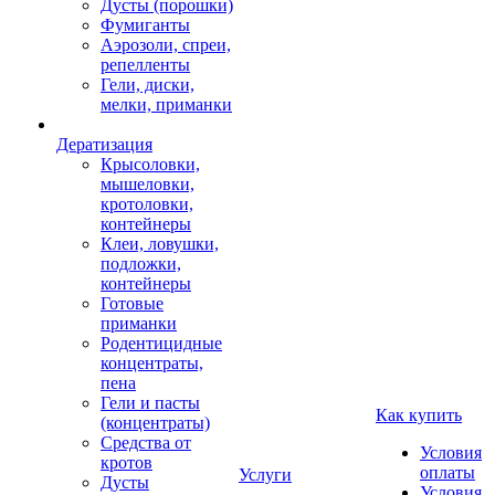
Дусты (порошки)
Фумиганты
Аэрозоли, спреи,
репелленты
Гели, диски,
мелки, приманки
Дератизация
Крысоловки,
мышеловки,
кротоловки,
контейнеры
Клеи, ловушки,
подложки,
контейнеры
Готовые
приманки
Родентицидные
концентраты,
пена
Гели и пасты
Как купить
(концентраты)
Средства от
Условия
кротов
оплаты
Услуги
Дусты
Условия