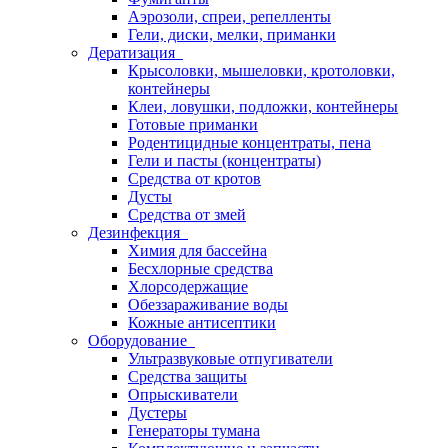
Аэрозоли, спреи, репелленты
Гели, диски, мелки, приманки
Дератизация
Крысоловки, мышеловки, кротоловки,
контейнеры
Клеи, ловушки, подложки, контейнеры
Готовые приманки
Родентицидные концентраты, пена
Гели и пасты (концентраты)
Средства от кротов
Дусты
Средства от змей
Дезинфекция
Химия для бассейна
Бесхлорные средства
Хлорсодержащие
Обеззараживание воды
Кожные антисептики
Оборудование
Ультразвуковые отпугиватели
Средства защиты
Опрыскиватели
Дустеры
Генераторы тумана