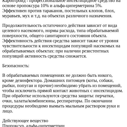
Карботроид - профессиональное инсектицидное средство на
основе пропоксура 10% и альфа-циперметрина 5%.
Эффективен против тараканов, постельных клопов, блох,
муравьев, мух и т.д. на объектах различного назначения.
Продолжительность остаточного действия зависит от вида
целевого насекомого, нормы расхода, типа обрабатываемой
поверхности, общего санитарного состояния объекта.
Эффективность действия средства зависит также от уровня
чувствительности к инсектицидам популяций насекомых на
обрабатываемых объектах: при наличии резистентных
популяций активность средства снижается.
Безопасность:
В обрабатываемых помещениях не должно быть никого,
кроме дезинфектора. Домашних питомцев (коты, собаки,
рыбки, попугаи и прочие) необходимо убрать из помещений,
чтобы исключить прямой контакт животных с инсектицидом.
При обработке используются средства защиты: перчатки,
очки, халаты/комбинезоны, респираторы. По окончании
процедуры необходимо вымыть мыльным раствором руки и
лицо.
Действующее вещество
Пропоксур, альфа-циперметрин