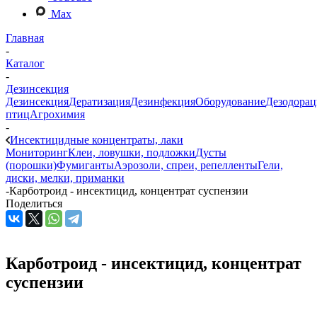
Max
Главная
-
Каталог
-
Дезинсекция
Дезинсекция
Дератизация
Дезинфекция
Оборудование
Дезодорац
птиц
Агрохимия
-
Инсектицидные концентраты, лаки
Мониторинг
Клеи, ловушки, подложки
Дусты
(порошки)
Фумиганты
Аэрозоли, спреи, репелленты
Гели,
диски, мелки, приманки
-
Карботроид - инсектицид, концентрат суспензии
Поделиться
Карботроид - инсектицид, концентрат
суспензии