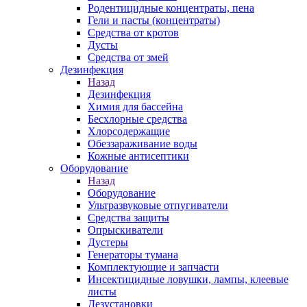
Родентицидные концентраты, пена
Гели и пасты (концентраты)
Средства от кротов
Дусты
Средства от змей
Дезинфекция
Назад
Дезинфекция
Химия для бассейна
Бесхлорные средства
Хлорсодержащие
Обеззараживание воды
Кожные антисептики
Оборудование
Назад
Оборудование
Ультразвуковые отпугиватели
Средства защиты
Опрыскиватели
Дустеры
Генераторы тумана
Комплектующие и запчасти
Инсектицидные ловушки, лампы, клеевые
листы
Дезустановки