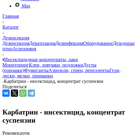
Max
Главная
-
Каталог
-
Дезинсекция
Дезинсекция
Дератизация
Дезинфекция
Оборудование
Дезодорац
птиц
Агрохимия
-
Инсектицидные концентраты, лаки
Мониторинг
Клеи, ловушки, подложки
Дусты
(порошки)
Фумиганты
Аэрозоли, спреи, репелленты
Гели,
диски, мелки, приманки
-
Карбатрин - инсектицид, концентрат суспензии
Поделиться
Карбатрин - инсектицид, концентрат
суспензии
Рекомендуем