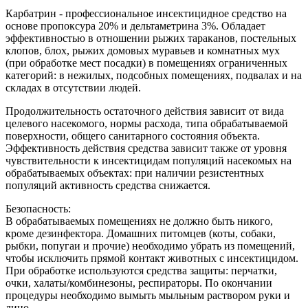
Карбатрин - профессиональное инсектицидное средство на
основе пропоксура 20% и дельтаметрина 3%. Обладает
эффективностью в отношении рыжих тараканов, постельных
клопов, блох, рыжих домовых муравьев и комнатных мух
(при обработке мест посадки) в помещениях ограниченных
категорий: в нежилых, подсобных помещениях, подвалах и на
складах в отсутствии людей.
Продолжительность остаточного действия зависит от вида
целевого насекомого, нормы расхода, типа обрабатываемой
поверхности, общего санитарного состояния объекта.
Эффективность действия средства зависит также от уровня
чувствительности к инсектицидам популяций насекомых на
обрабатываемых объектах: при наличии резистентных
популяций активность средства снижается.
Безопасность:
В обрабатываемых помещениях не должно быть никого,
кроме дезинфектора. Домашних питомцев (коты, собаки,
рыбки, попугаи и прочие) необходимо убрать из помещений,
чтобы исключить прямой контакт животных с инсектицидом.
При обработке используются средства защиты: перчатки,
очки, халаты/комбинезоны, респираторы. По окончании
процедуры необходимо вымыть мыльным раствором руки и
лицо.