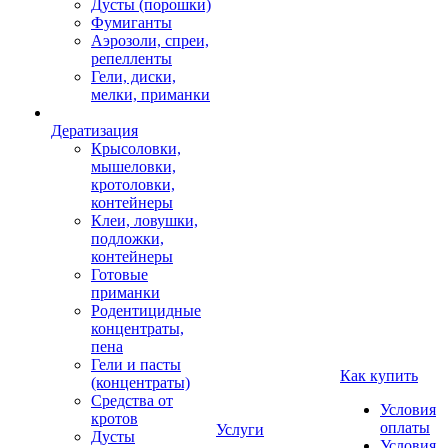
Дусты (порошки)
Фумиганты
Аэрозоли, спреи,
репелленты
Гели, диски,
мелки, приманки
Дератизация
Крысоловки,
мышеловки,
кротоловки,
контейнеры
Клеи, ловушки,
подложки,
контейнеры
Готовые
приманки
Родентицидные
концентраты,
пена
Гели и пасты
Как купить
(концентраты)
Средства от
Условия
кротов
оплаты
Услуги
Дусты
Условия