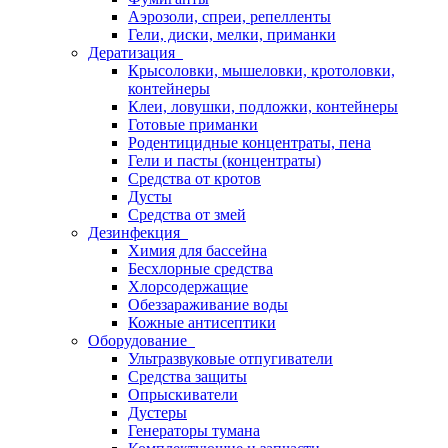
Аэрозоли, спреи, репелленты
Гели, диски, мелки, приманки
Дератизация
Крысоловки, мышеловки, кротоловки,
контейнеры
Клеи, ловушки, подложки, контейнеры
Готовые приманки
Родентицидные концентраты, пена
Гели и пасты (концентраты)
Средства от кротов
Дусты
Средства от змей
Дезинфекция
Химия для бассейна
Бесхлорные средства
Хлорсодержащие
Обеззараживание воды
Кожные антисептики
Оборудование
Ультразвуковые отпугиватели
Средства защиты
Опрыскиватели
Дустеры
Генераторы тумана