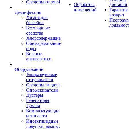
Средства от змей
Обработка
доставки
помещений
Гарантия
Дезинфекция
возврат
Химия для
Програм
бассейна
лояльнос
Бесхлорные
средства
Хлорсодержащие
Обеззараживание
воды
Кожные
антисептики
Оборудование
Ультразвуковые
отпугиватели
Средства защиты
Опрыскиватели
Дустеры
Генераторы
тумана
Комплектующие
и запчасти
Инсектицидные
ловушки, лампы,