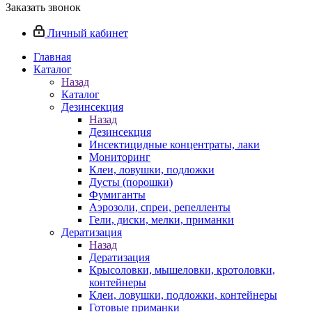
Заказать звонок
Личный кабинет
Главная
Каталог
Назад
Каталог
Дезинсекция
Назад
Дезинсекция
Инсектицидные концентраты, лаки
Мониторинг
Клеи, ловушки, подложки
Дусты (порошки)
Фумиганты
Аэрозоли, спреи, репелленты
Гели, диски, мелки, приманки
Дератизация
Назад
Дератизация
Крысоловки, мышеловки, кротоловки,
контейнеры
Клеи, ловушки, подложки, контейнеры
Готовые приманки