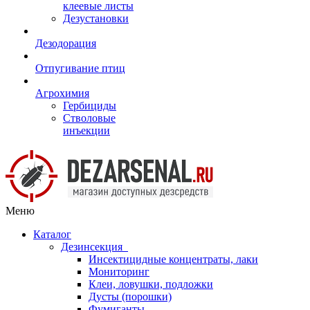
клеевые листы
Дезустановки
Дезодорация
Отпугивание птиц
Агрохимия
Гербициды
Стволовые
инъекции
Меню
Каталог
Дезинсекция
Инсектицидные концентраты, лаки
Мониторинг
Клеи, ловушки, подложки
Дусты (порошки)
Фумиганты