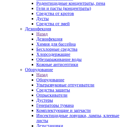
Родентицидные концентраты, пена
Гели и пасты (концентраты)
Средства от кротов
Дусты
Средства от змей
Дезинфекция
Назад
Дезинфекция
Химия для бассейна
Бесхлорные средства
Хлорсодержащие
Обеззараживание воды
Кожные антисептики
Оборудование
Назад
Оборудование
Ультразвуковые отпугиватели
Средства защиты
Опрыскиватели
Дустеры
Генераторы тумана
Комплектующие и запчасти
Инсектицидные ловушки, лампы, клеевые
листы
Дезустановки