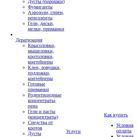
Дусты (порошки)
Фумиганты
Аэрозоли, спреи,
репелленты
Гели, диски,
мелки, приманки
Дератизация
Крысоловки,
мышеловки,
кротоловки,
контейнеры
Клеи, ловушки,
подложки,
контейнеры
Готовые
приманки
Родентицидные
концентраты,
пена
Гели и пасты
Как купить
(концентраты)
Средства от
Условия
кротов
оплаты
Услуги
Дусты
Условия