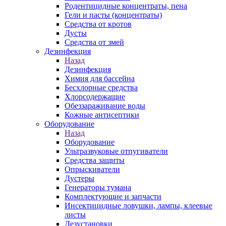
Родентицидные концентраты, пена
Гели и пасты (концентраты)
Средства от кротов
Дусты
Средства от змей
Дезинфекция
Назад
Дезинфекция
Химия для бассейна
Бесхлорные средства
Хлорсодержащие
Обеззараживание воды
Кожные антисептики
Оборудование
Назад
Оборудование
Ультразвуковые отпугиватели
Средства защиты
Опрыскиватели
Дустеры
Генераторы тумана
Комплектующие и запчасти
Инсектицидные ловушки, лампы, клеевые
листы
Дезустановки