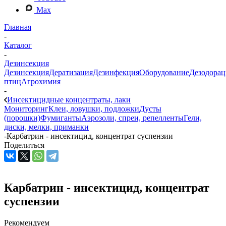
Max
Главная
-
Каталог
-
Дезинсекция
Дезинсекция
Дератизация
Дезинфекция
Оборудование
Дезодорац
птиц
Агрохимия
-
Инсектицидные концентраты, лаки
Мониторинг
Клеи, ловушки, подложки
Дусты
(порошки)
Фумиганты
Аэрозоли, спреи, репелленты
Гели,
диски, мелки, приманки
-
Карбатрин - инсектицид, концентрат суспензии
Поделиться
Карбатрин - инсектицид, концентрат
суспензии
Рекомендуем