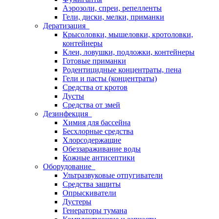
Аэрозоли, спреи, репелленты
Гели, диски, мелки, приманки
Дератизация
Крысоловки, мышеловки, кротоловки,
контейнеры
Клеи, ловушки, подложки, контейнеры
Готовые приманки
Родентицидные концентраты, пена
Гели и пасты (концентраты)
Средства от кротов
Дусты
Средства от змей
Дезинфекция
Химия для бассейна
Бесхлорные средства
Хлорсодержащие
Обеззараживание воды
Кожные антисептики
Оборудование
Ультразвуковые отпугиватели
Средства защиты
Опрыскиватели
Дустеры
Генераторы тумана