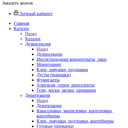
Заказать звонок
Личный кабинет
Главная
Каталог
Назад
Каталог
Дезинсекция
Назад
Дезинсекция
Инсектицидные концентраты, лаки
Мониторинг
Клеи, ловушки, подложки
Дусты (порошки)
Фумиганты
Аэрозоли, спреи, репелленты
Гели, диски, мелки, приманки
Дератизация
Назад
Дератизация
Крысоловки, мышеловки, кротоловки,
контейнеры
Клеи, ловушки, подложки, контейнеры
Готовые приманки