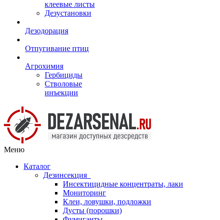
клеевые листы
Дезустановки
Дезодорация
Отпугивание птиц
Агрохимия
Гербициды
Стволовые
инъекции
Меню
Каталог
Дезинсекция
Инсектицидные концентраты, лаки
Мониторинг
Клеи, ловушки, подложки
Дусты (порошки)
Фумиганты