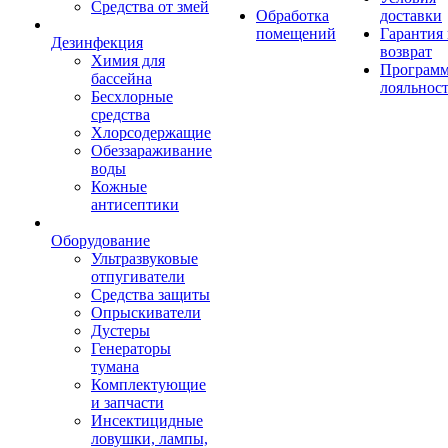
Средства от змей
Обработка
доставки
помещений
Гарантия
Дезинфекция
возврат
Химия для
Програм
бассейна
лояльнос
Бесхлорные
средства
Хлорсодержащие
Обеззараживание
воды
Кожные
антисептики
Оборудование
Ультразвуковые
отпугиватели
Средства защиты
Опрыскиватели
Дустеры
Генераторы
тумана
Комплектующие
и запчасти
Инсектицидные
ловушки, лампы,