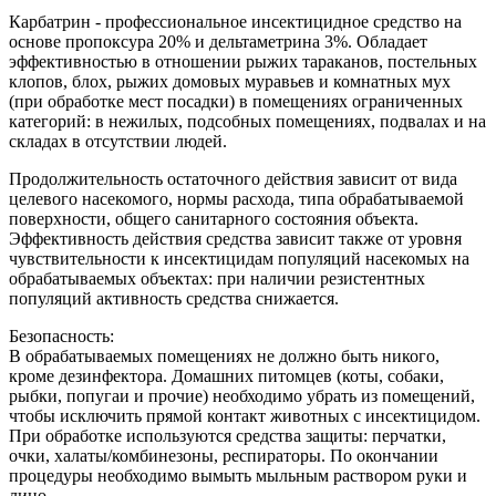
Карбатрин - профессиональное инсектицидное средство на
основе пропоксура 20% и дельтаметрина 3%. Обладает
эффективностью в отношении рыжих тараканов, постельных
клопов, блох, рыжих домовых муравьев и комнатных мух
(при обработке мест посадки) в помещениях ограниченных
категорий: в нежилых, подсобных помещениях, подвалах и на
складах в отсутствии людей.
Продолжительность остаточного действия зависит от вида
целевого насекомого, нормы расхода, типа обрабатываемой
поверхности, общего санитарного состояния объекта.
Эффективность действия средства зависит также от уровня
чувствительности к инсектицидам популяций насекомых на
обрабатываемых объектах: при наличии резистентных
популяций активность средства снижается.
Безопасность:
В обрабатываемых помещениях не должно быть никого,
кроме дезинфектора. Домашних питомцев (коты, собаки,
рыбки, попугаи и прочие) необходимо убрать из помещений,
чтобы исключить прямой контакт животных с инсектицидом.
При обработке используются средства защиты: перчатки,
очки, халаты/комбинезоны, респираторы. По окончании
процедуры необходимо вымыть мыльным раствором руки и
лицо.