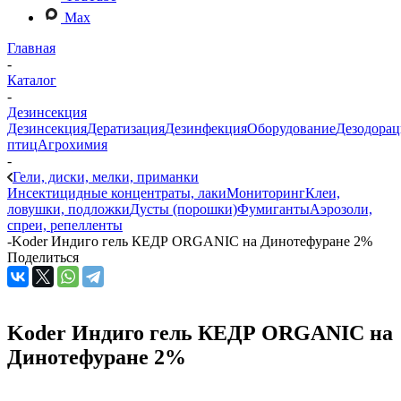
Max
Главная
-
Каталог
-
Дезинсекция
Дезинсекция
Дератизация
Дезинфекция
Оборудование
Дезодорац
птиц
Агрохимия
-
Гели, диски, мелки, приманки
Инсектицидные концентраты, лаки
Мониторинг
Клеи,
ловушки, подложки
Дусты (порошки)
Фумиганты
Аэрозоли,
спреи, репелленты
-
Koder Индиго гель КЕДР ORGANIC на Динотефуране 2%
Поделиться
Koder Индиго гель КЕДР ORGANIC на
Динотефуране 2%