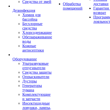
Средства от змей
Обработка
доставки
помещений
Гарантия
Дезинфекция
возврат
Химия для
Програм
бассейна
лояльнос
Бесхлорные
средства
Хлорсодержащие
Обеззараживание
воды
Кожные
антисептики
Оборудование
Ультразвуковые
отпугиватели
Средства защиты
Опрыскиватели
Дустеры
Генераторы
тумана
Комплектующие
и запчасти
Инсектицидные
ловушки, лампы,