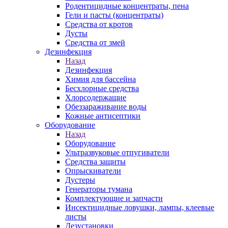
Родентицидные концентраты, пена
Гели и пасты (концентраты)
Средства от кротов
Дусты
Средства от змей
Дезинфекция
Назад
Дезинфекция
Химия для бассейна
Бесхлорные средства
Хлорсодержащие
Обеззараживание воды
Кожные антисептики
Оборудование
Назад
Оборудование
Ультразвуковые отпугиватели
Средства защиты
Опрыскиватели
Дустеры
Генераторы тумана
Комплектующие и запчасти
Инсектицидные ловушки, лампы, клеевые
листы
Дезустановки