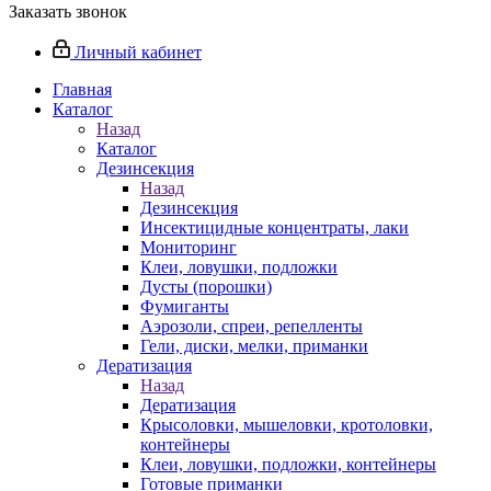
Заказать звонок
Личный кабинет
Главная
Каталог
Назад
Каталог
Дезинсекция
Назад
Дезинсекция
Инсектицидные концентраты, лаки
Мониторинг
Клеи, ловушки, подложки
Дусты (порошки)
Фумиганты
Аэрозоли, спреи, репелленты
Гели, диски, мелки, приманки
Дератизация
Назад
Дератизация
Крысоловки, мышеловки, кротоловки,
контейнеры
Клеи, ловушки, подложки, контейнеры
Готовые приманки