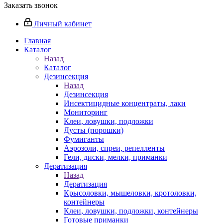
Заказать звонок
Личный кабинет
Главная
Каталог
Назад
Каталог
Дезинсекция
Назад
Дезинсекция
Инсектицидные концентраты, лаки
Мониторинг
Клеи, ловушки, подложки
Дусты (порошки)
Фумиганты
Аэрозоли, спреи, репелленты
Гели, диски, мелки, приманки
Дератизация
Назад
Дератизация
Крысоловки, мышеловки, кротоловки,
контейнеры
Клеи, ловушки, подложки, контейнеры
Готовые приманки