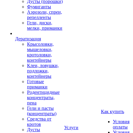
Дусты (порошки)
Фумиганты
Аэрозоли, спреи,
репелленты
Гели, диски,
мелки, приманки
Дератизация
Крысоловки,
мышеловки,
кротоловки,
контейнеры
Клеи, ловушки,
подложки,
контейнеры
Готовые
приманки
Родентицидные
концентраты,
пена
Гели и пасты
Как купить
(концентраты)
Средства от
Условия
кротов
оплаты
Услуги
Дусты
Условия