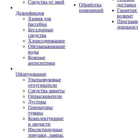
Средства от змей
Обработка
доставки
помещений
Гарантия
Дезинфекция
возврат
Химия для
Програм
бассейна
лояльнос
Бесхлорные
средства
Хлорсодержащие
Обеззараживание
воды
Кожные
антисептики
Оборудование
Ультразвуковые
отпугиватели
Средства защиты
Опрыскиватели
Дустеры
Генераторы
тумана
Комплектующие
и запчасти
Инсектицидные
ловушки, лампы,