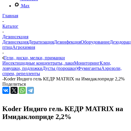
Max
Главная
-
Каталог
-
Дезинсекция
Дезинсекция
Дератизация
Дезинфекция
Оборудование
Дезодорац
птиц
Агрохимия
-
Гели, диски, мелки, приманки
Инсектицидные концентраты, лаки
Мониторинг
Клеи,
ловушки, подложки
Дусты (порошки)
Фумиганты
Аэрозоли,
спреи, репелленты
-
Koder Индиго гель КЕДР MATRIX на Имидаклоприде 2,2%
Поделиться
Koder Индиго гель КЕДР MATRIX на
Имидаклоприде 2,2%