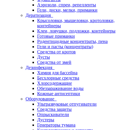
Аэрозоли, спреи, репелленты
Гели, диски, мелки, приманки
Дератизация
Крысоловки, мышеловки, кротоловки,
контейнеры
Клеи, ловушки, подложки, контейнеры
Готовые приманки
Родентицидные концентраты, пена
Гели и пасты (концентраты)
Средства от кротов
Дусты
Средства от змей
Дезинфекция
Химия для бассейна
Бесхлорные средства
Хлорсодержащие
Обеззараживание воды
Кожные антисептики
Оборудование
Ультразвуковые отпугиватели
Средства защиты
Опрыскиватели
Дустеры
Генераторы тумана