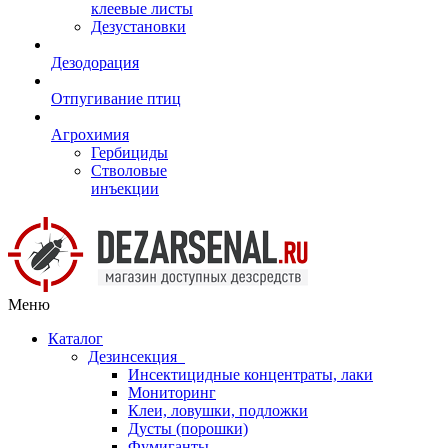
клеевые листы
Дезустановки
Дезодорация
Отпугивание птиц
Агрохимия
Гербициды
Стволовые
инъекции
Меню
Каталог
Дезинсекция
Инсектицидные концентраты, лаки
Мониторинг
Клеи, ловушки, подложки
Дусты (порошки)
Фумиганты