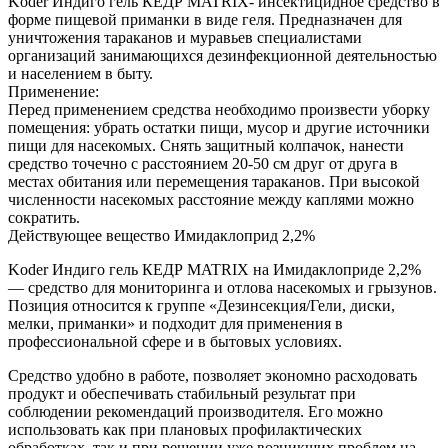
Koder Индиго гель КЕДР MATRIX- инсектицидное средство в
форме пищевой приманки в виде геля. Предназначен для
уничтожения тараканов и муравьев специалистами
организаций занимающихся дезинфекционной деятельностью
и населением в быту.
Применение:
Перед применением средства необходимо произвести уборку
помещения: убрать остатки пищи, мусор и другие источники
пищи для насекомых. Снять защитный колпачок, нанести
средство точечно с расстоянием 20-50 см друг от друга в
местах обитания или перемещения тараканов. При высокой
численности насекомых расстояние между каплями можно
сократить.
Действующее вещество Имидаклоприд 2,2%
Koder Индиго гель КЕДР MATRIX на Имидаклоприде 2,2%
— средство для мониторинга и отлова насекомых и грызунов.
Позиция относится к группе «Дезинсекция/Гели, диски,
мелки, приманки» и подходит для применения в
профессиональной сфере и в бытовых условиях.
Средство удобно в работе, позволяет экономно расходовать
продукт и обеспечивать стабильный результат при
соблюдении рекомендаций производителя. Его можно
использовать как при плановых профилактических
обработках, так и при решении уже возникших проблем на