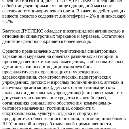
Средство инсектицидное – паста «ДУПЛЕКС» представляет
собой пищевую приманку в виде однородной массы от
светло- до темно-коричневого цвета. В качестве действующих
веществ средство содержит: динотефуран – 2% и индоксакарб
– 1%.
Блаттокс ДУПЛЕКС обладает инсектицидной активностью в
отношении синантропных тараканов и муравьев. Остаточное
действие средства сохраняется более месяца.
Средство предназначено для уничтожения синантропных
тараканов и муравьев на объектах различных категорий: в
производственных и жилых помещениях, в образовательных,
административных, в медицинских(лечебно-
профилактических организациях и учреждениях
здравоохранения, стоматологических, педиатрических
учреждениях, детских и взрослых поликлинниках, аптеках и
аптечных организациях,), детских организациях(детских
школьных и дошкольных учреждениях) (в игровых комнатах
допускается использование средства в контейнерах),
организациях социального обеспечения, коммунально-
бытового назначения (гостиницы, общежития,
спорткомплексы, культуры, отдыха и спорта), на
предприятиях общественного питания, торговли, пищеблоков
ЛПУ, пищевой и перерабатывающей промышленности,
специалистами организаций, имеющих право заниматься