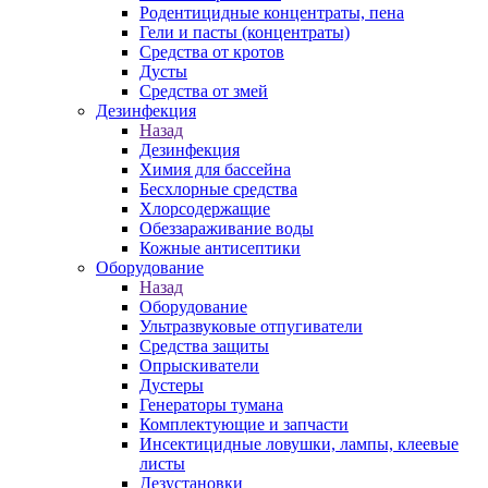
Родентицидные концентраты, пена
Гели и пасты (концентраты)
Средства от кротов
Дусты
Средства от змей
Дезинфекция
Назад
Дезинфекция
Химия для бассейна
Бесхлорные средства
Хлорсодержащие
Обеззараживание воды
Кожные антисептики
Оборудование
Назад
Оборудование
Ультразвуковые отпугиватели
Средства защиты
Опрыскиватели
Дустеры
Генераторы тумана
Комплектующие и запчасти
Инсектицидные ловушки, лампы, клеевые
листы
Дезустановки