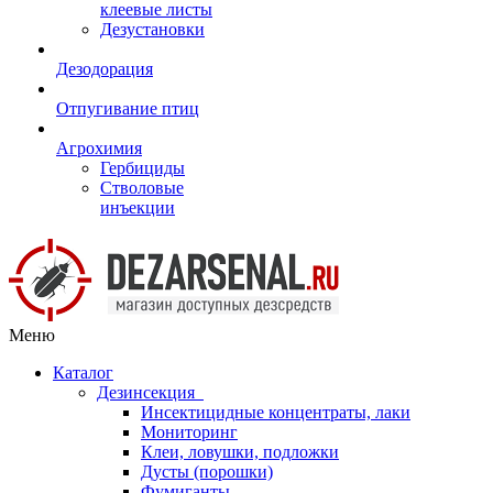
клеевые листы
Дезустановки
Дезодорация
Отпугивание птиц
Агрохимия
Гербициды
Стволовые
инъекции
Меню
Каталог
Дезинсекция
Инсектицидные концентраты, лаки
Мониторинг
Клеи, ловушки, подложки
Дусты (порошки)
Фумиганты