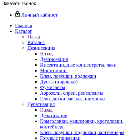
Заказать звонок
Личный кабинет
Главная
Каталог
Назад
Каталог
Дезинсекция
Назад
Дезинсекция
Инсектицидные концентраты, лаки
Мониторинг
Клеи, ловушки, подложки
Дусты (порошки)
Фумиганты
Аэрозоли, спреи, репелленты
Гели, диски, мелки, приманки
Дератизация
Назад
Дератизация
Крысоловки, мышеловки, кротоловки,
контейнеры
Клеи, ловушки, подложки, контейнеры
Готовые приманки