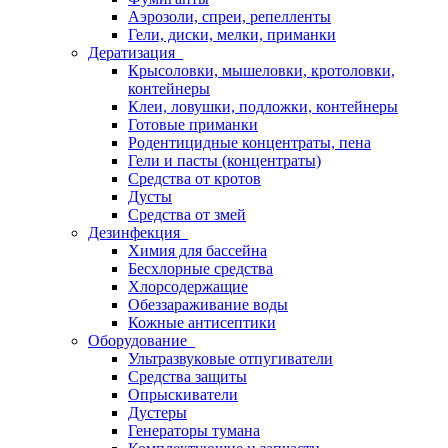
Аэрозоли, спреи, репелленты
Гели, диски, мелки, приманки
Дератизация
Крысоловки, мышеловки, кротоловки,
контейнеры
Клеи, ловушки, подложки, контейнеры
Готовые приманки
Родентицидные концентраты, пена
Гели и пасты (концентраты)
Средства от кротов
Дусты
Средства от змей
Дезинфекция
Химия для бассейна
Бесхлорные средства
Хлорсодержащие
Обеззараживание воды
Кожные антисептики
Оборудование
Ультразвуковые отпугиватели
Средства защиты
Опрыскиватели
Дустеры
Генераторы тумана