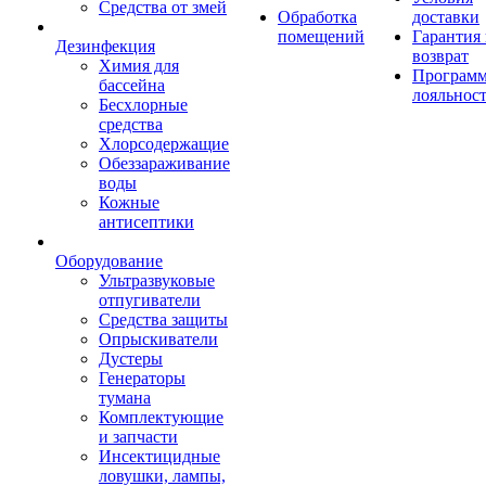
Средства от змей
Обработка
доставки
помещений
Гарантия
Дезинфекция
возврат
Химия для
Програм
бассейна
лояльнос
Бесхлорные
средства
Хлорсодержащие
Обеззараживание
воды
Кожные
антисептики
Оборудование
Ультразвуковые
отпугиватели
Средства защиты
Опрыскиватели
Дустеры
Генераторы
тумана
Комплектующие
и запчасти
Инсектицидные
ловушки, лампы,