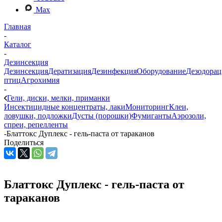
Max
Главная
-
Каталог
-
Дезинсекция
Дезинсекция
Дератизация
Дезинфекция
Оборудование
Дезодорац
птиц
Агрохимия
-
Гели, диски, мелки, приманки
Инсектицидные концентраты, лаки
Мониторинг
Клеи,
ловушки, подложки
Дусты (порошки)
Фумиганты
Аэрозоли,
спреи, репелленты
-
Блаттокс Дуплекс - гель-паста от тараканов
Поделиться
Блаттокс Дуплекс - гель-паста от
тараканов