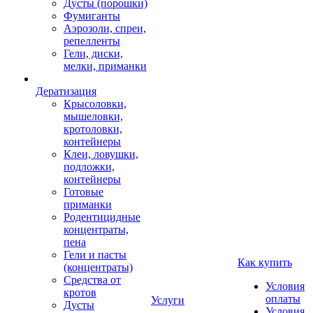
Дусты (порошки)
Фумиганты
Аэрозоли, спреи,
репелленты
Гели, диски,
мелки, приманки
Дератизация
Крысоловки,
мышеловки,
кротоловки,
контейнеры
Клеи, ловушки,
подложки,
контейнеры
Готовые
приманки
Родентицидные
концентраты,
пена
Гели и пасты
Как купить
(концентраты)
Средства от
Условия
кротов
оплаты
Услуги
Дусты
Условия