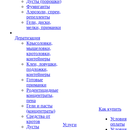
Дусты (порошки)
Фумиганты
Аэрозоли, спреи,
репелленты
Гели, диски,
мелки, приманки
Дератизация
Крысоловки,
мышеловки,
кротоловки,
контейнеры
Клеи, ловушки,
подложки,
контейнеры
Готовые
приманки
Родентицидные
концентраты,
пена
Гели и пасты
Как купить
(концентраты)
Средства от
Условия
кротов
оплаты
Услуги
Дусты
Условия