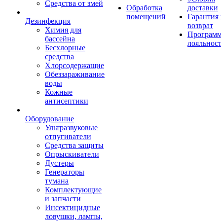
Средства от змей
Обработка
доставки
помещений
Гарантия
Дезинфекция
возврат
Химия для
Програм
бассейна
лояльнос
Бесхлорные
средства
Хлорсодержащие
Обеззараживание
воды
Кожные
антисептики
Оборудование
Ультразвуковые
отпугиватели
Средства защиты
Опрыскиватели
Дустеры
Генераторы
тумана
Комплектующие
и запчасти
Инсектицидные
ловушки, лампы,