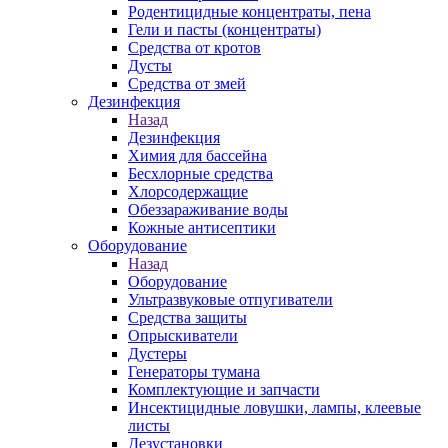
Родентицидные концентраты, пена
Гели и пасты (концентраты)
Средства от кротов
Дусты
Средства от змей
Дезинфекция
Назад
Дезинфекция
Химия для бассейна
Бесхлорные средства
Хлорсодержащие
Обеззараживание воды
Кожные антисептики
Оборудование
Назад
Оборудование
Ультразвуковые отпугиватели
Средства защиты
Опрыскиватели
Дустеры
Генераторы тумана
Комплектующие и запчасти
Инсектицидные ловушки, лампы, клеевые
листы
Дезустановки