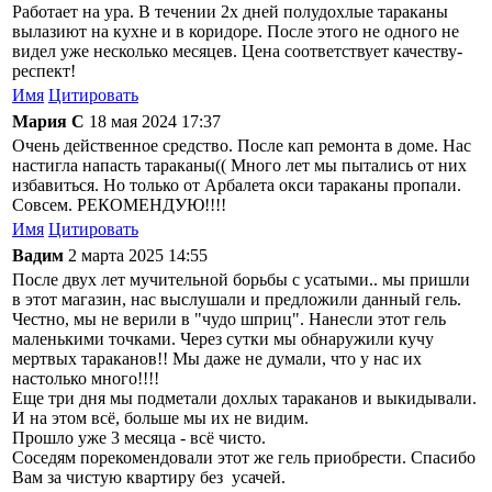
Работает на ура. В течении 2х дней полудохлые тараканы
вылазиют на кухне и в коридоре. После этого не одного не
видел уже несколько месяцев. Цена соответствует качеству-
респект!
Имя
Цитировать
Мария С
18 мая 2024 17:37
Очень действенное средство. После кап ремонта в доме. Нас
настигла напасть тараканы(( Много лет мы пытались от них
избавиться. Но только от Арбалета окси тараканы пропали.
Совсем. РЕКОМЕНДУЮ!!!!
Имя
Цитировать
Вадим
2 марта 2025 14:55
После двух лет мучительной борьбы с усатыми.. мы пришли
в этот магазин, нас выслушали и предложили данный гель.
Честно, мы не верили в "чудо шприц". Нанесли этот гель
маленькими точками. Через сутки мы обнаружили кучу
мертвых тараканов!! Мы даже не думали, что у нас их
настолько много!!!!
Еще три дня мы подметали дохлых тараканов и выкидывали.
И на этом всё, больше мы их не видим.
Прошло уже 3 месяца - всё чисто.
Соседям порекомендовали этот же гель приобрести. Спасибо
Вам за чистую квартиру без усачей.