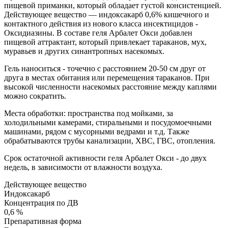
пищевой приманки, который обладает густой консистенцией.
Действующее вещество — индоксакарб 0,6% кишечного и
контактного действия из нового класса инсектицидов -
Оксидиазины. В составе геля Арбалет Окси добавлен
пищевой аттрактант, который привлекает тараканов, мух,
муравьев и других синантропных насекомых.
Гель наноситься - точечно с расстоянием 20-50 см друг от
друга в местах обитания или перемещения тараканов. При
высокой численности насекомых расстояние между каплями
можно сократить.
Места обработки: пространства под мойками, за
холодильными камерами, стиральными и посудомоечными
машинами, рядом с мусорными ведрами и т.д. Также
обрабатываются трубы канализации, ХВС, ГВС, отопления.
Срок остаточной активности геля Арбалет Окси - до двух
недель, в зависимости от влажности воздуха.
Действующее вещество
Индоксакарб
Концентрация по ДВ
0,6 %
Препаративная форма