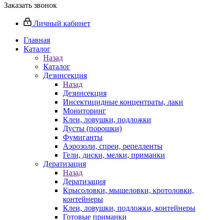
Заказать звонок
Личный кабинет
Главная
Каталог
Назад
Каталог
Дезинсекция
Назад
Дезинсекция
Инсектицидные концентраты, лаки
Мониторинг
Клеи, ловушки, подложки
Дусты (порошки)
Фумиганты
Аэрозоли, спреи, репелленты
Гели, диски, мелки, приманки
Дератизация
Назад
Дератизация
Крысоловки, мышеловки, кротоловки,
контейнеры
Клеи, ловушки, подложки, контейнеры
Готовые приманки