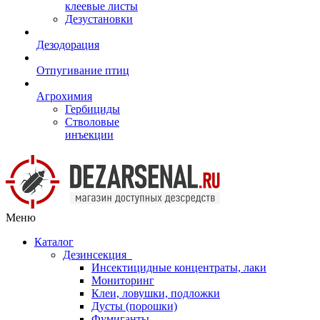
клеевые листы
Дезустановки
Дезодорация
Отпугивание птиц
Агрохимия
Гербициды
Стволовые
инъекции
Меню
Каталог
Дезинсекция
Инсектицидные концентраты, лаки
Мониторинг
Клеи, ловушки, подложки
Дусты (порошки)
Фумиганты