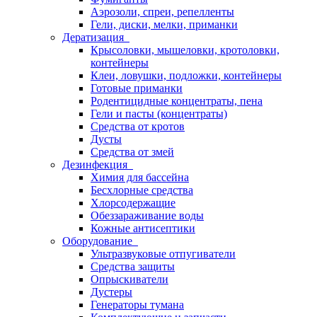
Аэрозоли, спреи, репелленты
Гели, диски, мелки, приманки
Дератизация
Крысоловки, мышеловки, кротоловки,
контейнеры
Клеи, ловушки, подложки, контейнеры
Готовые приманки
Родентицидные концентраты, пена
Гели и пасты (концентраты)
Средства от кротов
Дусты
Средства от змей
Дезинфекция
Химия для бассейна
Бесхлорные средства
Хлорсодержащие
Обеззараживание воды
Кожные антисептики
Оборудование
Ультразвуковые отпугиватели
Средства защиты
Опрыскиватели
Дустеры
Генераторы тумана