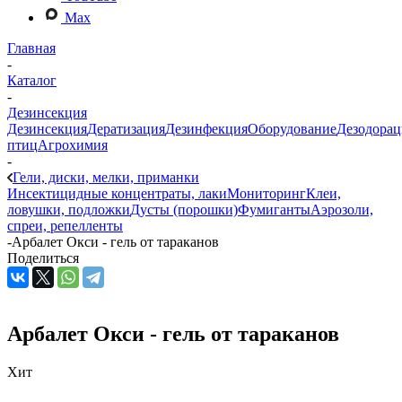
Max
Главная
-
Каталог
-
Дезинсекция
Дезинсекция
Дератизация
Дезинфекция
Оборудование
Дезодорац
птиц
Агрохимия
-
Гели, диски, мелки, приманки
Инсектицидные концентраты, лаки
Мониторинг
Клеи,
ловушки, подложки
Дусты (порошки)
Фумиганты
Аэрозоли,
спреи, репелленты
-
Арбалет Окси - гель от тараканов
Поделиться
Арбалет Окси - гель от тараканов
Хит