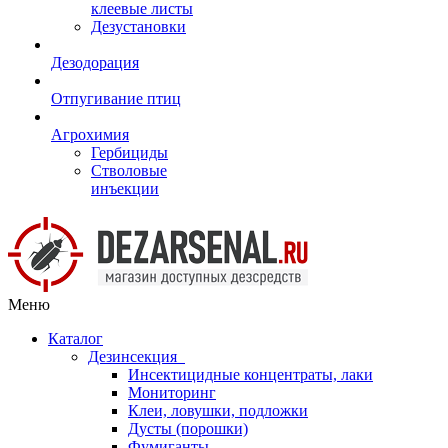
клеевые листы
Дезустановки
Дезодорация
Отпугивание птиц
Агрохимия
Гербициды
Стволовые
инъекции
Меню
Каталог
Дезинсекция
Инсектицидные концентраты, лаки
Мониторинг
Клеи, ловушки, подложки
Дусты (порошки)
Фумиганты