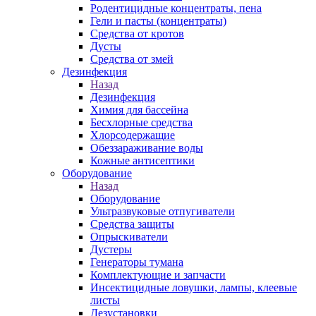
Родентицидные концентраты, пена
Гели и пасты (концентраты)
Средства от кротов
Дусты
Средства от змей
Дезинфекция
Назад
Дезинфекция
Химия для бассейна
Бесхлорные средства
Хлорсодержащие
Обеззараживание воды
Кожные антисептики
Оборудование
Назад
Оборудование
Ультразвуковые отпугиватели
Средства защиты
Опрыскиватели
Дустеры
Генераторы тумана
Комплектующие и запчасти
Инсектицидные ловушки, лампы, клеевые
листы
Дезустановки