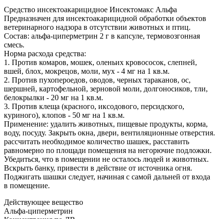
Средство инсектоакарицидное Инсектомакс Альфа
Предназначен для инсектоакарицидной обработки объектов
ветеринарного надзора в отсутствии животных и птиц.
Состав: альфа-циперметрин 2 г в капсуле, термовозгонная
смесь.
Норма расхода средства:
1. Против комаров, мошек, оленьих кровососок, слепней,
вшей, блох, мокрецов, моли, мух - 4 мг на 1 кв.м.
2. Против пухопероедов, оводов, черных тараканов, ос,
шершней, картофельной, зерновой моли, долгоносиков, тли,
белокрылки - 20 мг на 1 кв.м.
3. Против клеща (красного, иксодового, персидского,
куриного), клопов - 50 мг на 1 кв.м.
Применение: удалить животных, пищевые продукты, корма,
воду, посуду. Закрыть окна, двери, вентиляционные отверстия.
рассчитать необходимое количество шашек, расставить
равномерно по площади помещения на негорючие подложки.
Убедиться, что в помещении не осталось людей и животных.
Вскрыть банку, привести в действие от источника огня.
Поджигать шашки следует, начиная с самой дальней от входа
в помещение.
Действующее вещество
Альфа-циперметрин