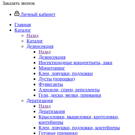
Заказать звонок
Личный кабинет
Главная
Каталог
Назад
Каталог
Дезинсекция
Назад
Дезинсекция
Инсектицидные концентраты, лаки
Мониторинг
Клеи, ловушки, подложки
Дусты (порошки)
Фумиганты
Аэрозоли, спреи, репелленты
Гели, диски, мелки, приманки
Дератизация
Назад
Дератизация
Крысоловки, мышеловки, кротоловки,
контейнеры
Клеи, ловушки, подложки, контейнеры
Готовые приманки