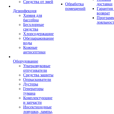
Средства от змей
Обработка
доставки
помещений
Гарантия
Дезинфекция
возврат
Химия для
Програм
бассейна
лояльнос
Бесхлорные
средства
Хлорсодержащие
Обеззараживание
воды
Кожные
антисептики
Оборудование
Ультразвуковые
отпугиватели
Средства защиты
Опрыскиватели
Дустеры
Генераторы
тумана
Комплектующие
и запчасти
Инсектицидные
ловушки, лампы,