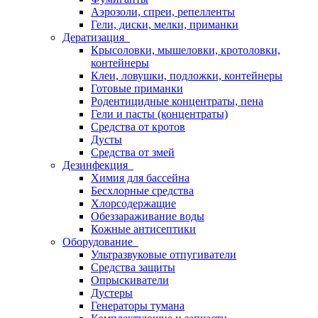
Аэрозоли, спреи, репелленты
Гели, диски, мелки, приманки
Дератизация
Крысоловки, мышеловки, кротоловки,
контейнеры
Клеи, ловушки, подложки, контейнеры
Готовые приманки
Родентицидные концентраты, пена
Гели и пасты (концентраты)
Средства от кротов
Дусты
Средства от змей
Дезинфекция
Химия для бассейна
Бесхлорные средства
Хлорсодержащие
Обеззараживание воды
Кожные антисептики
Оборудование
Ультразвуковые отпугиватели
Средства защиты
Опрыскиватели
Дустеры
Генераторы тумана