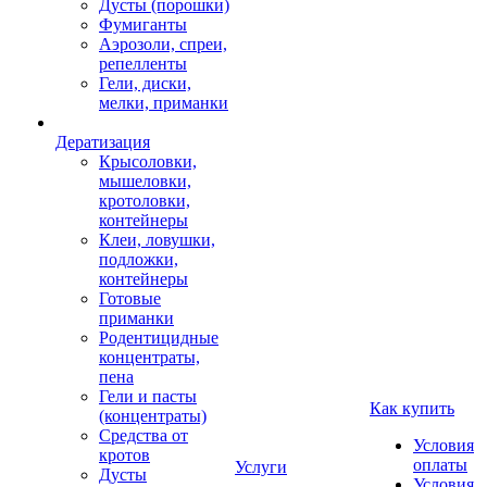
Дусты (порошки)
Фумиганты
Аэрозоли, спреи,
репелленты
Гели, диски,
мелки, приманки
Дератизация
Крысоловки,
мышеловки,
кротоловки,
контейнеры
Клеи, ловушки,
подложки,
контейнеры
Готовые
приманки
Родентицидные
концентраты,
пена
Гели и пасты
Как купить
(концентраты)
Средства от
Условия
кротов
оплаты
Услуги
Дусты
Условия