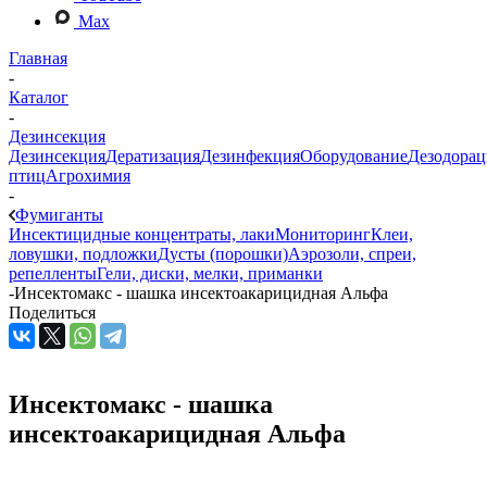
Max
Главная
-
Каталог
-
Дезинсекция
Дезинсекция
Дератизация
Дезинфекция
Оборудование
Дезодорац
птиц
Агрохимия
-
Фумиганты
Инсектицидные концентраты, лаки
Мониторинг
Клеи,
ловушки, подложки
Дусты (порошки)
Аэрозоли, спреи,
репелленты
Гели, диски, мелки, приманки
-
Инсектомакс - шашка инсектоакарицидная Альфа
Поделиться
Инсектомакс - шашка
инсектоакарицидная Альфа