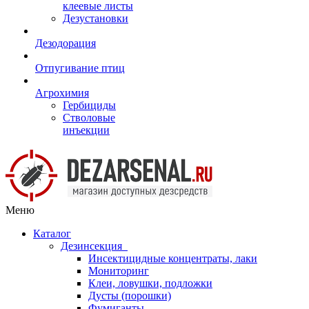
клеевые листы
Дезустановки
Дезодорация
Отпугивание птиц
Агрохимия
Гербициды
Стволовые
инъекции
Меню
Каталог
Дезинсекция
Инсектицидные концентраты, лаки
Мониторинг
Клеи, ловушки, подложки
Дусты (порошки)
Фумиганты