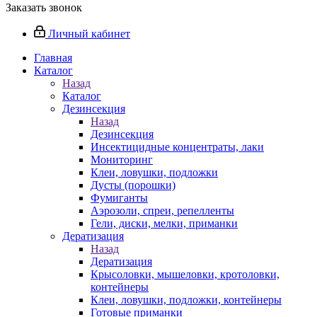
Заказать звонок
Личный кабинет
Главная
Каталог
Назад
Каталог
Дезинсекция
Назад
Дезинсекция
Инсектицидные концентраты, лаки
Мониторинг
Клеи, ловушки, подложки
Дусты (порошки)
Фумиганты
Аэрозоли, спреи, репелленты
Гели, диски, мелки, приманки
Дератизация
Назад
Дератизация
Крысоловки, мышеловки, кротоловки,
контейнеры
Клеи, ловушки, подложки, контейнеры
Готовые приманки