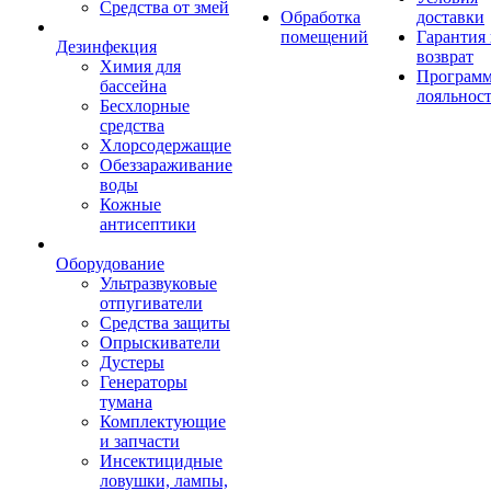
Средства от змей
Обработка
доставки
помещений
Гарантия
Дезинфекция
возврат
Химия для
Програм
бассейна
лояльнос
Бесхлорные
средства
Хлорсодержащие
Обеззараживание
воды
Кожные
антисептики
Оборудование
Ультразвуковые
отпугиватели
Средства защиты
Опрыскиватели
Дустеры
Генераторы
тумана
Комплектующие
и запчасти
Инсектицидные
ловушки, лампы,