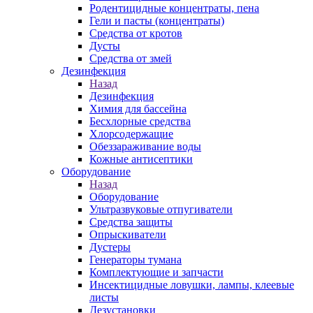
Родентицидные концентраты, пена
Гели и пасты (концентраты)
Средства от кротов
Дусты
Средства от змей
Дезинфекция
Назад
Дезинфекция
Химия для бассейна
Бесхлорные средства
Хлорсодержащие
Обеззараживание воды
Кожные антисептики
Оборудование
Назад
Оборудование
Ультразвуковые отпугиватели
Средства защиты
Опрыскиватели
Дустеры
Генераторы тумана
Комплектующие и запчасти
Инсектицидные ловушки, лампы, клеевые
листы
Дезустановки