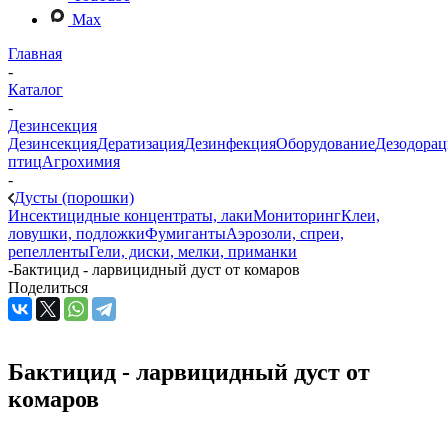
Max
Главная
-
Каталог
-
Дезинсекция
Дезинсекция
Дератизация
Дезинфекция
Оборудование
Дезодорац
птиц
Агрохимия
-
Дусты (порошки)
Инсектицидные концентраты, лаки
Мониторинг
Клеи,
ловушки, подложки
Фумиганты
Аэрозоли, спреи,
репелленты
Гели, диски, мелки, приманки
-
Бактицид - ларвицидный дуст от комаров
Поделиться
Бактицид - ларвицидный дуст от
комаров