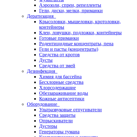
Аэрозоли, спреи, репелленты
Гели, диски, мелки, приманки
Дератизация
Крысоловки, мышеловки, кротоловки,
контейнеры
Клеи, ловушки, подложки, контейнеры
Готовые приманки
Родентицидные концентраты, пена
Гели и пасты (концентраты)
Средства от кротов
Дусты
Средства от змей
Дезинфекция
Химия для бассейна
Бесхлорные средства
Хлорсодержащие
Обеззараживание воды
Кожные антисептики
Оборудование
Ультразвуковые отпугиватели
Средства защиты
Опрыскиватели
Дустеры
Генераторы тумана