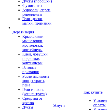
Дусты (порошки)
Фумиганты
Аэрозоли, спреи,
репелленты
Гели, диски,
мелки, приманки
Дератизация
Крысоловки,
мышеловки,
кротоловки,
контейнеры
Клеи, ловушки,
подложки,
контейнеры
Готовые
приманки
Родентицидные
концентраты,
пена
Гели и пасты
Как купить
(концентраты)
Средства от
Условия
кротов
оплаты
Услуги
Дусты
Условия