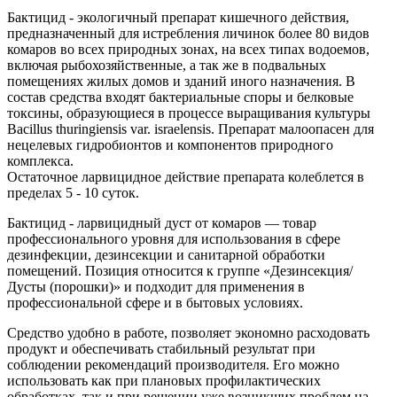
Бактицид - экологичный препарат кишечного действия,
предназначенный для истребления личинок более 80 видов
комаров во всех природных зонах, на всех типах водоемов,
включая рыбохозяйственные, а так же в подвальных
помещениях жилых домов и зданий иного назначения. В
состав средства входят бактериальные споры и белковые
токсины, образующиеся в процессе выращивания культуры
Bacillus thuringiensis var. israelensis. Препарат малоопасен для
нецелевых гидробионтов и компонентов природного
комплекса.
Остаточное ларвицидное действие препарата колеблется в
пределах 5 - 10 суток.
Бактицид - ларвицидный дуст от комаров — товар
профессионального уровня для использования в сфере
дезинфекции, дезинсекции и санитарной обработки
помещений. Позиция относится к группе «Дезинсекция/
Дусты (порошки)» и подходит для применения в
профессиональной сфере и в бытовых условиях.
Средство удобно в работе, позволяет экономно расходовать
продукт и обеспечивать стабильный результат при
соблюдении рекомендаций производителя. Его можно
использовать как при плановых профилактических
обработках, так и при решении уже возникших проблем на