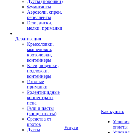
Дусты (порошки)
Фумиганты
Аэрозоли, спреи,
репелленты
Гели, диски,
мелки, приманки
Дератизация
Крысоловки,
мышеловки,
кротоловки,
контейнеры
Клеи, ловушки,
подложки,
контейнеры
Готовые
приманки
Родентицидные
концентраты,
пена
Гели и пасты
Как купить
(концентраты)
Средства от
Условия
кротов
оплаты
Услуги
Дусты
Условия