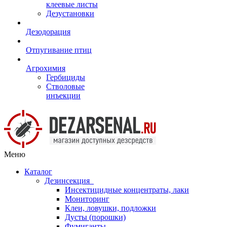
клеевые листы
Дезустановки
Дезодорация
Отпугивание птиц
Агрохимия
Гербициды
Стволовые
инъекции
Меню
Каталог
Дезинсекция
Инсектицидные концентраты, лаки
Мониторинг
Клеи, ловушки, подложки
Дусты (порошки)
Фумиганты