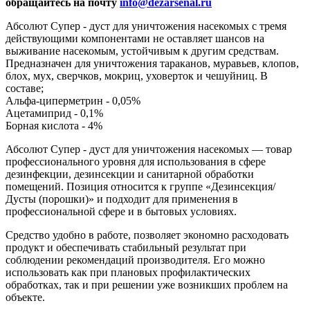
обращайтесь на почту
info@dezarsenal.ru
Абсолют Супер - дуст для уничтожения насекомых с тремя
действующими компонентами не оставляет шансов на
выживание насекомым, устойчивым к другим средствам.
Предназначен для уничтожения тараканов, муравьев, клопов,
блох, мух, сверчков, мокриц, уховерток и чешуйниц. В
составе;
Альфа-циперметрин - 0,05%
Ацетамиприд - 0,1%
Борная кислота - 4%
Абсолют Супер - дуст для уничтожения насекомых — товар
профессионального уровня для использования в сфере
дезинфекции, дезинсекции и санитарной обработки
помещений. Позиция относится к группе «Дезинсекция/
Дусты (порошки)» и подходит для применения в
профессиональной сфере и в бытовых условиях.
Средство удобно в работе, позволяет экономно расходовать
продукт и обеспечивать стабильный результат при
соблюдении рекомендаций производителя. Его можно
использовать как при плановых профилактических
обработках, так и при решении уже возникших проблем на
объекте.