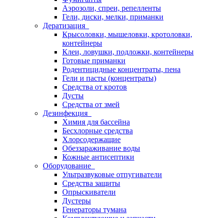
Аэрозоли, спреи, репелленты
Гели, диски, мелки, приманки
Дератизация
Крысоловки, мышеловки, кротоловки,
контейнеры
Клеи, ловушки, подложки, контейнеры
Готовые приманки
Родентицидные концентраты, пена
Гели и пасты (концентраты)
Средства от кротов
Дусты
Средства от змей
Дезинфекция
Химия для бассейна
Бесхлорные средства
Хлорсодержащие
Обеззараживание воды
Кожные антисептики
Оборудование
Ультразвуковые отпугиватели
Средства защиты
Опрыскиватели
Дустеры
Генераторы тумана