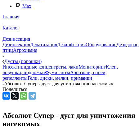
Max
Главная
-
Каталог
-
Дезинсекция
Дезинсекция
Дератизация
Дезинфекция
Оборудование
Дезодорац
птиц
Агрохимия
-
Дусты (порошки)
Инсектицидные концентраты, лаки
Мониторинг
Клеи,
ловушки, подложки
Фумиганты
Аэрозоли, спреи,
репелленты
Гели, диски, мелки, приманки
-
Абсолют Супер - дуст для уничтожения насекомых
Поделиться
Абсолют Супер - дуст для уничтожения
насекомых