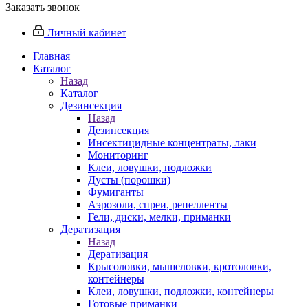
Заказать звонок
Личный кабинет
Главная
Каталог
Назад
Каталог
Дезинсекция
Назад
Дезинсекция
Инсектицидные концентраты, лаки
Мониторинг
Клеи, ловушки, подложки
Дусты (порошки)
Фумиганты
Аэрозоли, спреи, репелленты
Гели, диски, мелки, приманки
Дератизация
Назад
Дератизация
Крысоловки, мышеловки, кротоловки,
контейнеры
Клеи, ловушки, подложки, контейнеры
Готовые приманки