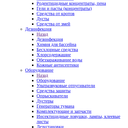
Родентицидные концентраты, пена
Гели и пасты (концентраты)
Средства от кротов
Дусты
Средства от змей
Дезинфекция
Назад
Дезинфекция
Химия для бассейна
Бесхлорные средства
Хлорсодержащие
Обеззараживание воды
Кожные антисептики
Оборудование
Назад
Оборудование
Ультразвуковые отпугиватели
Средства защиты
Опрыскиватели
Дустеры
Генераторы тумана
Комплектующие и запчасти
Инсектицидные ловушки, лампы, клеевые
листы
Дезустановки