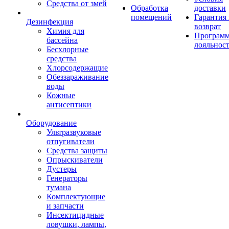
Средства от змей
Обработка
доставки
помещений
Гарантия
Дезинфекция
возврат
Химия для
Програм
бассейна
лояльнос
Бесхлорные
средства
Хлорсодержащие
Обеззараживание
воды
Кожные
антисептики
Оборудование
Ультразвуковые
отпугиватели
Средства защиты
Опрыскиватели
Дустеры
Генераторы
тумана
Комплектующие
и запчасти
Инсектицидные
ловушки, лампы,