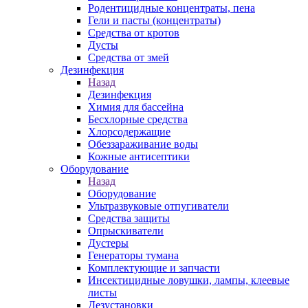
Родентицидные концентраты, пена
Гели и пасты (концентраты)
Средства от кротов
Дусты
Средства от змей
Дезинфекция
Назад
Дезинфекция
Химия для бассейна
Бесхлорные средства
Хлорсодержащие
Обеззараживание воды
Кожные антисептики
Оборудование
Назад
Оборудование
Ультразвуковые отпугиватели
Средства защиты
Опрыскиватели
Дустеры
Генераторы тумана
Комплектующие и запчасти
Инсектицидные ловушки, лампы, клеевые
листы
Дезустановки