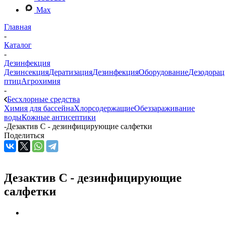
Max
Главная
-
Каталог
-
Дезинфекция
Дезинсекция
Дератизация
Дезинфекция
Оборудование
Дезодорац
птиц
Агрохимия
-
Бесхлорные средства
Химия для бассейна
Хлорсодержащие
Обеззараживание
воды
Кожные антисептики
-
Дезактив С - дезинфицирующие салфетки
Поделиться
Дезактив С - дезинфицирующие
салфетки