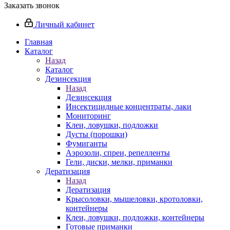
Заказать звонок
Личный кабинет
Главная
Каталог
Назад
Каталог
Дезинсекция
Назад
Дезинсекция
Инсектицидные концентраты, лаки
Мониторинг
Клеи, ловушки, подложки
Дусты (порошки)
Фумиганты
Аэрозоли, спреи, репелленты
Гели, диски, мелки, приманки
Дератизация
Назад
Дератизация
Крысоловки, мышеловки, кротоловки,
контейнеры
Клеи, ловушки, подложки, контейнеры
Готовые приманки