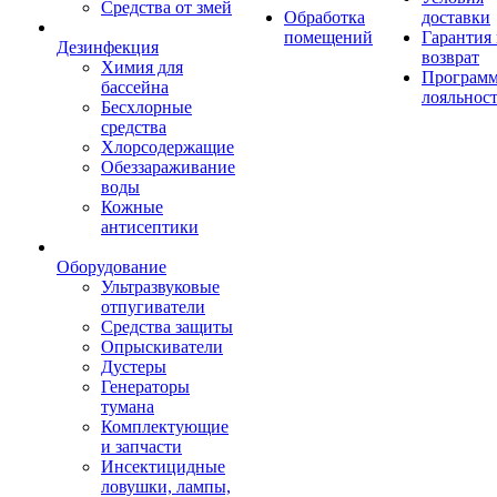
Средства от змей
Обработка
доставки
помещений
Гарантия
Дезинфекция
возврат
Химия для
Програм
бассейна
лояльнос
Бесхлорные
средства
Хлорсодержащие
Обеззараживание
воды
Кожные
антисептики
Оборудование
Ультразвуковые
отпугиватели
Средства защиты
Опрыскиватели
Дустеры
Генераторы
тумана
Комплектующие
и запчасти
Инсектицидные
ловушки, лампы,