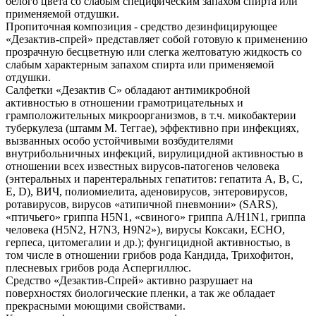
белого цвета со слабым специфическим запахом спирта или
применяемой отдушки.
Пропиточная композиция - средство дезинфицирующее
«Дезактив-спрей» представляет собой готовую к применению
прозрачную бесцветную или слегка желтоватую жидкость со
слабым характерным запахом спирта или применяемой
отдушки.
Салфетки «Дезактив С» обладают антимикробной
активностью в отношении грамотрицательных и
грамположительных микроорганизмов, в т.ч. микобактерии
туберкулеза (штамм М. Теггае), эффективно при инфекциях,
вызванных особо устойчивыми возбудителями
внутрибольничных инфекций, вирулицидной активностью в
отношении всех известных вирусов-патогенов человека
(энтеральных и парентеральных гепатитов: гепатита А, В, С,
Е, D), ВИЧ, полиомиелита, аденовирусов, энтеровирусов,
ротавирусов, вирусов «атипичной пневмонии» (SARS),
«птичьего» гриппа H5N1, «свиного» гриппа A/H1N1, гриппа
человека (H5N2, H7N3, H9N2»), вирусы Коксаки, ECHO,
герпеса, цитомегалии и др.); фунгицидной активностью, в
том числе в отношении грибов рода Кандида, Трихофитон,
плесневых грибов рода Аспергиллюс.
Средство «Дезактив-Спрей» активно разрушает на
поверхностях биологические пленки, а так же обладает
прекрасными моющими свойствами.