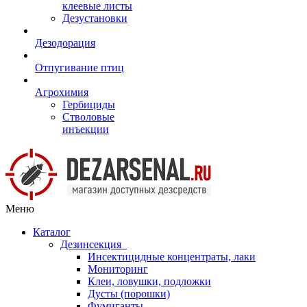
клеевые листы
Дезустановки
Дезодорация
Отпугивание птиц
Агрохимия
Гербициды
Стволовые
инъекции
Меню
Каталог
Дезинсекция
Инсектицидные концентраты, лаки
Мониторинг
Клеи, ловушки, подложки
Дусты (порошки)
Фумиганты