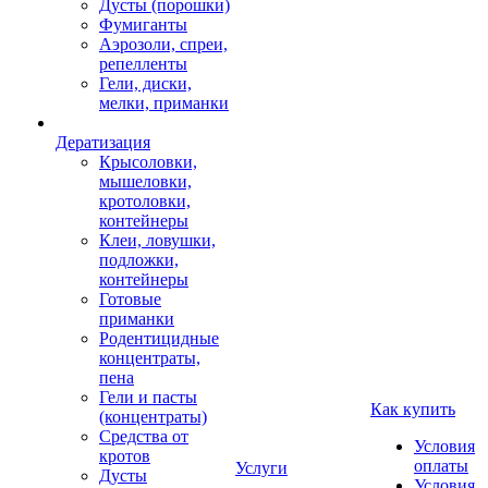
Дусты (порошки)
Фумиганты
Аэрозоли, спреи,
репелленты
Гели, диски,
мелки, приманки
Дератизация
Крысоловки,
мышеловки,
кротоловки,
контейнеры
Клеи, ловушки,
подложки,
контейнеры
Готовые
приманки
Родентицидные
концентраты,
пена
Гели и пасты
Как купить
(концентраты)
Средства от
Условия
кротов
оплаты
Услуги
Дусты
Условия