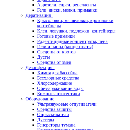
Аэрозоли, спреи, репелленты
Гели, диски, мелки, приманки
Дератизация
Крысоловки, мышеловки, кротоловки,
контейнеры
Клеи, ловушки, подложки, контейнеры
Готовые приманки
Родентицидные концентраты, пена
Гели и пасты (концентраты)
Средства от кротов
Дусты
Средства от змей
Дезинфекция
Химия для бассейна
Бесхлорные средства
Хлорсодержащие
Обеззараживание воды
Кожные антисептики
Оборудование
Ультразвуковые отпугиватели
Средства защиты
Опрыскиватели
Дустеры
Генераторы тумана