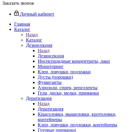
Заказать звонок
Личный кабинет
Главная
Каталог
Назад
Каталог
Дезинсекция
Назад
Дезинсекция
Инсектицидные концентраты, лаки
Мониторинг
Клеи, ловушки, подложки
Дусты (порошки)
Фумиганты
Аэрозоли, спреи, репелленты
Гели, диски, мелки, приманки
Дератизация
Назад
Дератизация
Крысоловки, мышеловки, кротоловки,
контейнеры
Клеи, ловушки, подложки, контейнеры
Готовые приманки