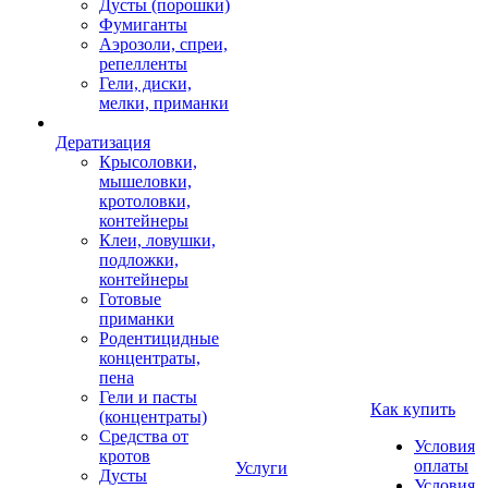
Дусты (порошки)
Фумиганты
Аэрозоли, спреи,
репелленты
Гели, диски,
мелки, приманки
Дератизация
Крысоловки,
мышеловки,
кротоловки,
контейнеры
Клеи, ловушки,
подложки,
контейнеры
Готовые
приманки
Родентицидные
концентраты,
пена
Гели и пасты
Как купить
(концентраты)
Средства от
Условия
кротов
оплаты
Услуги
Дусты
Условия