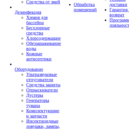
Средства от змей
Обработка
доставки
помещений
Гарантия
Дезинфекция
возврат
Химия для
Програм
бассейна
лояльнос
Бесхлорные
средства
Хлорсодержащие
Обеззараживание
воды
Кожные
антисептики
Оборудование
Ультразвуковые
отпугиватели
Средства защиты
Опрыскиватели
Дустеры
Генераторы
тумана
Комплектующие
и запчасти
Инсектицидные
ловушки, лампы,