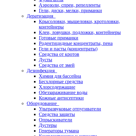
Аэрозоли, спреи, репелленты
Гели, диски, мелки, приманки
Дератизация
Крысоловки, мышеловки, кротоловки,
контейнеры
Клеи, ловушки, подложки, контейнеры
Готовые приманки
Родентицидные концентраты, пена
Гели и пасты (концентраты)
Средства от кротов
Дусты
Средства от змей
Дезинфекция
Химия для бассейна
Бесхлорные средства
Хлорсодержащие
Обеззараживание воды
Кожные антисептики
Оборудование
Ультразвуковые отпугиватели
Средства защиты
Опрыскиватели
Дустеры
Генераторы тумана