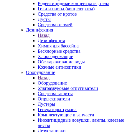
Родентицидные концентраты, пена
Гели и пасты (концентраты)
Средства от кротов
Дусты
Средства от змей
Дезинфекция
Назад
Дезинфекция
Химия для бассейна
Бесхлорные средства
Хлорсодержащие
Обеззараживание воды
Кожные антисептики
Оборудование
Назад
Оборудование
Ультразвуковые отпугиватели
Средства защиты
Опрыскиватели
Дустеры
Генераторы тумана
Комплектующие и запчасти
Инсектицидные ловушки, лампы, клеевые
листы
Дезустановки