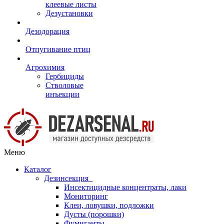
клеевые листы
Дезустановки
Дезодорация
Отпугивание птиц
Агрохимия
Гербициды
Стволовые
инъекции
Меню
Каталог
Дезинсекция
Инсектицидные концентраты, лаки
Мониторинг
Клеи, ловушки, подложки
Дусты (порошки)
Фумиганты