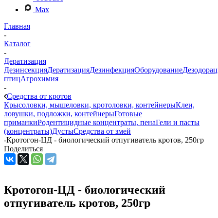
Max
Главная
-
Каталог
-
Дератизация
Дезинсекция
Дератизация
Дезинфекция
Оборудование
Дезодорац
птиц
Агрохимия
-
Средства от кротов
Крысоловки, мышеловки, кротоловки, контейнеры
Клеи,
ловушки, подложки, контейнеры
Готовые
приманки
Родентицидные концентраты, пена
Гели и пасты
(концентраты)
Дусты
Средства от змей
-
Кротогон-ЦД - биологический отпугиватель кротов, 250гр
Поделиться
Кротогон-ЦД - биологический
отпугиватель кротов, 250гр