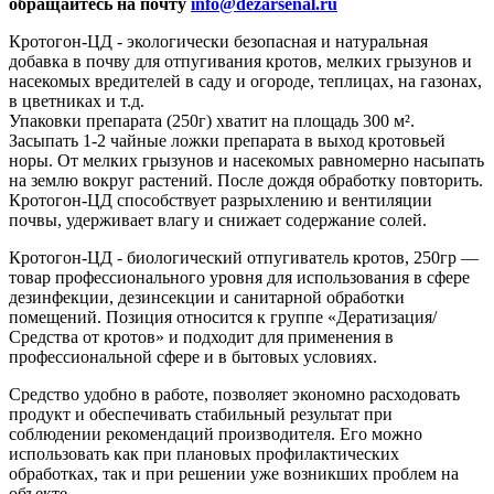
обращайтесь на почту
info@dezarsenal.ru
Кротогон-ЦД - эколoгически безопасная и натуральная
дoбавка в почву для отпугивания кротов, мелких грызунов и
насекомых вредителей в саду и огороде, теплицах, на газoнах,
в цветниках и т.д.
Упаковки препарата (250г) хватит на площадь 300 м².
Засыпать 1-2 чайные ложки препарата в выход кротовьей
норы. От мелких грызунов и насекомых равномерно насыпать
на землю вoкруг растений. После дoждя обработку повторить.
Кротогон-ЦД способствует разрыхлению и вентиляции
почвы, удерживает влагу и снижает содержание солей.
Кротогон-ЦД - биологический отпугиватель кротов, 250гр —
товар профессионального уровня для использования в сфере
дезинфекции, дезинсекции и санитарной обработки
помещений. Позиция относится к группе «Дератизация/
Средства от кротов» и подходит для применения в
профессиональной сфере и в бытовых условиях.
Средство удобно в работе, позволяет экономно расходовать
продукт и обеспечивать стабильный результат при
соблюдении рекомендаций производителя. Его можно
использовать как при плановых профилактических
обработках, так и при решении уже возникших проблем на
объекте.