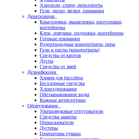
Аэрозоли, спреи, репелленты
Гели, диски, мелки, приманки
Дератизация
Крысоловки, мышеловки, кротоловки,
контейнеры
Клеи, ловушки, подложки, контейнеры
Готовые приманки
Родентицидные концентраты, пена
Гели и пасты (концентраты)
Средства от кротов
Дусты
Средства от змей
Дезинфекция
Химия для бассейна
Бесхлорные средства
Хлорсодержащие
Обеззараживание воды
Кожные антисептики
Оборудование
Ультразвуковые отпугиватели
Средства защиты
Опрыскиватели
Дустеры
Генераторы тумана