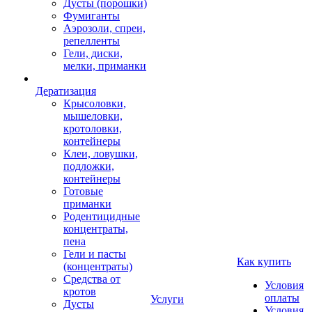
Дусты (порошки)
Фумиганты
Аэрозоли, спреи,
репелленты
Гели, диски,
мелки, приманки
Дератизация
Крысоловки,
мышеловки,
кротоловки,
контейнеры
Клеи, ловушки,
подложки,
контейнеры
Готовые
приманки
Родентицидные
концентраты,
пена
Гели и пасты
Как купить
(концентраты)
Средства от
Условия
кротов
оплаты
Услуги
Дусты
Условия