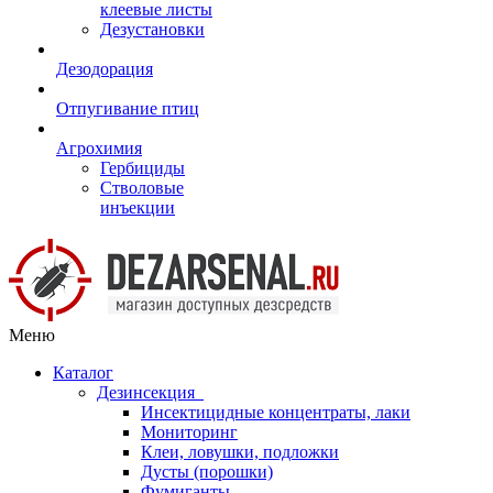
клеевые листы
Дезустановки
Дезодорация
Отпугивание птиц
Агрохимия
Гербициды
Стволовые
инъекции
Меню
Каталог
Дезинсекция
Инсектицидные концентраты, лаки
Мониторинг
Клеи, ловушки, подложки
Дусты (порошки)
Фумиганты