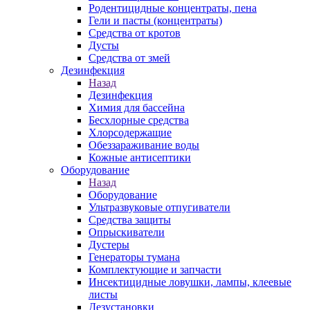
Родентицидные концентраты, пена
Гели и пасты (концентраты)
Средства от кротов
Дусты
Средства от змей
Дезинфекция
Назад
Дезинфекция
Химия для бассейна
Бесхлорные средства
Хлорсодержащие
Обеззараживание воды
Кожные антисептики
Оборудование
Назад
Оборудование
Ультразвуковые отпугиватели
Средства защиты
Опрыскиватели
Дустеры
Генераторы тумана
Комплектующие и запчасти
Инсектицидные ловушки, лампы, клеевые
листы
Дезустановки