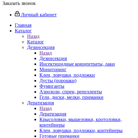
Заказать звонок
Личный кабинет
Главная
Каталог
Назад
Каталог
Дезинсекция
Назад
Дезинсекция
Инсектицидные концентраты, лаки
Мониторинг
Клеи, ловушки, подложки
Дусты (порошки)
Фумиганты
Аэрозоли, спреи, репелленты
Гели, диски, мелки, приманки
Дератизация
Назад
Дератизация
Крысоловки, мышеловки, кротоловки,
контейнеры
Клеи, ловушки, подложки, контейнеры
Готовые приманки