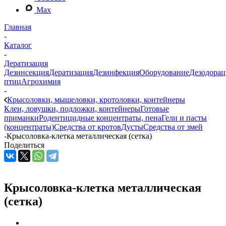
Max
Главная
-
Каталог
-
Дератизация
Дезинсекция
Дератизация
Дезинфекция
Оборудование
Дезодорац
птиц
Агрохимия
-
Крысоловки, мышеловки, кротоловки, контейнеры
Клеи, ловушки, подложки, контейнеры
Готовые
приманки
Родентицидные концентраты, пена
Гели и пасты
(концентраты)
Средства от кротов
Дусты
Средства от змей
-
Крысоловка-клетка металлическая (сетка)
Поделиться
Крысоловка-клетка металлическая
(сетка)