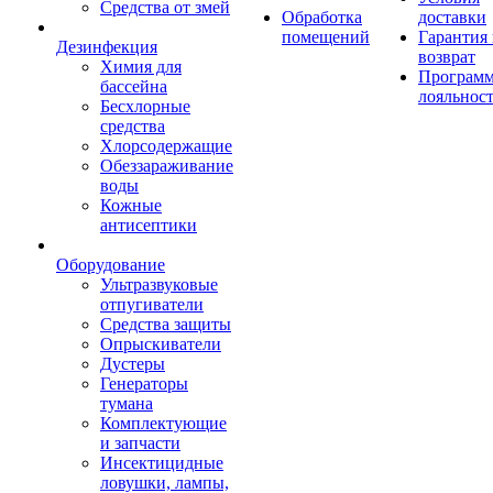
Средства от змей
Обработка
доставки
помещений
Гарантия
Дезинфекция
возврат
Химия для
Програм
бассейна
лояльнос
Бесхлорные
средства
Хлорсодержащие
Обеззараживание
воды
Кожные
антисептики
Оборудование
Ультразвуковые
отпугиватели
Средства защиты
Опрыскиватели
Дустеры
Генераторы
тумана
Комплектующие
и запчасти
Инсектицидные
ловушки, лампы,