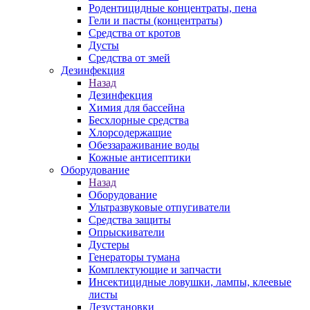
Родентицидные концентраты, пена
Гели и пасты (концентраты)
Средства от кротов
Дусты
Средства от змей
Дезинфекция
Назад
Дезинфекция
Химия для бассейна
Бесхлорные средства
Хлорсодержащие
Обеззараживание воды
Кожные антисептики
Оборудование
Назад
Оборудование
Ультразвуковые отпугиватели
Средства защиты
Опрыскиватели
Дустеры
Генераторы тумана
Комплектующие и запчасти
Инсектицидные ловушки, лампы, клеевые
листы
Дезустановки