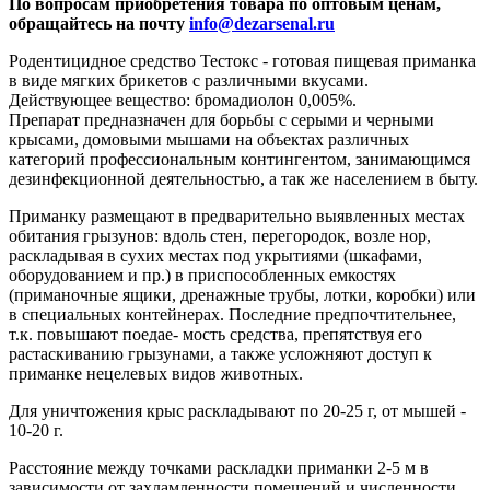
По вопросам приобретения товара по оптовым ценам,
обращайтесь на почту
info@dezarsenal.ru
Родентицидное средство Тестокс - готовая пищевая приманка
в виде мягких брикетов с различными вкусами.
Действующее вещество: бромадиолон 0,005%.
Препарат предназначен для борьбы с серыми и черными
крысами, домовыми мышами на объектах различных
категорий профессиональным контингентом, занимающимся
дезинфекционной деятельностью, а так же населением в быту.
Приманку размещают в предварительно выявленных местах
обитания грызунов: вдоль стен, перегородок, возле нор,
раскладывая в сухих местах под укрытиями (шкафами,
оборудованием и пр.) в приспособленных емкостях
(приманочные ящики, дренажные трубы, лотки, коробки) или
в специальных контейнерах. Последние предпочтительнее,
т.к. повышают поедае- мость средства, препятствуя его
растаскиванию грызунами, а также усложняют доступ к
приманке нецелевых видов животных.
Для уничтожения крыс раскладывают по 20-25 г, от мышей -
10-20 г.
Расстояние между точками раскладки приманки 2-5 м в
зависимости от захламленности помещений и численности