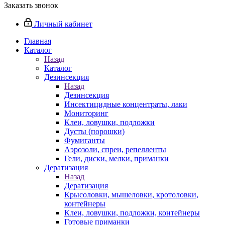
Заказать звонок
Личный кабинет
Главная
Каталог
Назад
Каталог
Дезинсекция
Назад
Дезинсекция
Инсектицидные концентраты, лаки
Мониторинг
Клеи, ловушки, подложки
Дусты (порошки)
Фумиганты
Аэрозоли, спреи, репелленты
Гели, диски, мелки, приманки
Дератизация
Назад
Дератизация
Крысоловки, мышеловки, кротоловки,
контейнеры
Клеи, ловушки, подложки, контейнеры
Готовые приманки