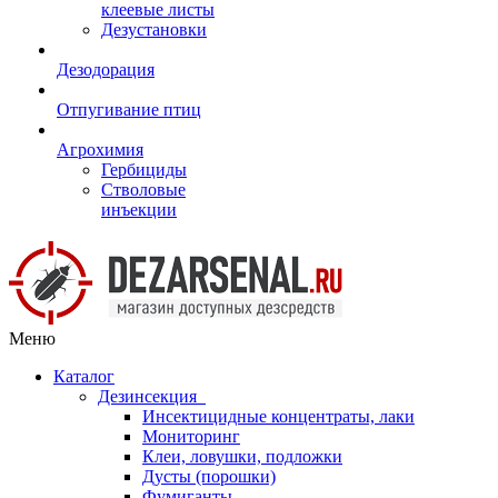
клеевые листы
Дезустановки
Дезодорация
Отпугивание птиц
Агрохимия
Гербициды
Стволовые
инъекции
Меню
Каталог
Дезинсекция
Инсектицидные концентраты, лаки
Мониторинг
Клеи, ловушки, подложки
Дусты (порошки)
Фумиганты