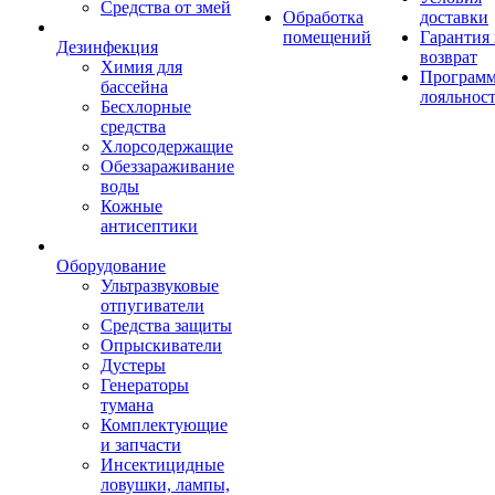
Средства от змей
Обработка
доставки
помещений
Гарантия
Дезинфекция
возврат
Химия для
Програм
бассейна
лояльнос
Бесхлорные
средства
Хлорсодержащие
Обеззараживание
воды
Кожные
антисептики
Оборудование
Ультразвуковые
отпугиватели
Средства защиты
Опрыскиватели
Дустеры
Генераторы
тумана
Комплектующие
и запчасти
Инсектицидные
ловушки, лампы,