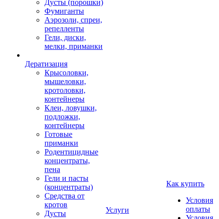
Дусты (порошки)
Фумиганты
Аэрозоли, спреи,
репелленты
Гели, диски,
мелки, приманки
Дератизация
Крысоловки,
мышеловки,
кротоловки,
контейнеры
Клеи, ловушки,
подложки,
контейнеры
Готовые
приманки
Родентицидные
концентраты,
пена
Гели и пасты
Как купить
(концентраты)
Средства от
Условия
кротов
оплаты
Услуги
Дусты
Условия