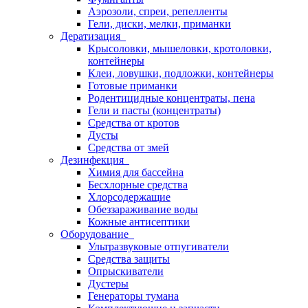
Аэрозоли, спреи, репелленты
Гели, диски, мелки, приманки
Дератизация
Крысоловки, мышеловки, кротоловки,
контейнеры
Клеи, ловушки, подложки, контейнеры
Готовые приманки
Родентицидные концентраты, пена
Гели и пасты (концентраты)
Средства от кротов
Дусты
Средства от змей
Дезинфекция
Химия для бассейна
Бесхлорные средства
Хлорсодержащие
Обеззараживание воды
Кожные антисептики
Оборудование
Ультразвуковые отпугиватели
Средства защиты
Опрыскиватели
Дустеры
Генераторы тумана