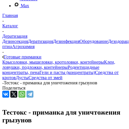
Max
Главная
-
Каталог
-
Дератизация
Дезинсекция
Дератизация
Дезинфекция
Оборудование
Дезодорац
птиц
Агрохимия
-
Готовые приманки
Крысоловки, мышеловки, кротоловки, контейнеры
Клеи,
ловушки, подложки, контейнеры
Родентицидные
концентраты, пена
Гели и пасты (концентраты)
Средства от
кротов
Дусты
Средства от змей
-
Тестокс - приманка для уничтожения грызунов
Поделиться
Тестокс - приманка для уничтожения
грызунов