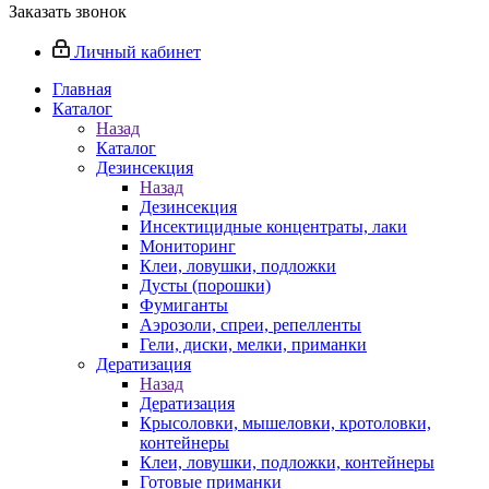
Заказать звонок
Личный кабинет
Главная
Каталог
Назад
Каталог
Дезинсекция
Назад
Дезинсекция
Инсектицидные концентраты, лаки
Мониторинг
Клеи, ловушки, подложки
Дусты (порошки)
Фумиганты
Аэрозоли, спреи, репелленты
Гели, диски, мелки, приманки
Дератизация
Назад
Дератизация
Крысоловки, мышеловки, кротоловки,
контейнеры
Клеи, ловушки, подложки, контейнеры
Готовые приманки