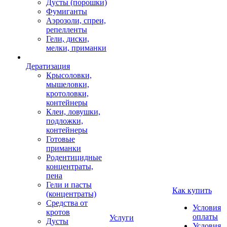
Дусты (порошки)
Фумиганты
Аэрозоли, спреи,
репелленты
Гели, диски,
мелки, приманки
Дератизация
Крысоловки,
мышеловки,
кротоловки,
контейнеры
Клеи, ловушки,
подложки,
контейнеры
Готовые
приманки
Родентицидные
концентраты,
пена
Гели и пасты
Как купить
(концентраты)
Средства от
Условия
кротов
оплаты
Услуги
Дусты
Условия