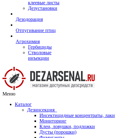
клеевые листы
Дезустановки
Дезодорация
Отпугивание птиц
Агрохимия
Гербициды
Стволовые
инъекции
Меню
Каталог
Дезинсекция
Инсектицидные концентраты, лаки
Мониторинг
Клеи, ловушки, подложки
Дусты (порошки)
Фумиганты