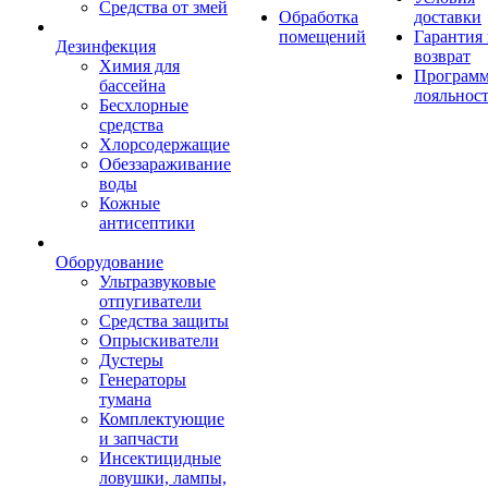
Средства от змей
Обработка
доставки
помещений
Гарантия
Дезинфекция
возврат
Химия для
Програм
бассейна
лояльнос
Бесхлорные
средства
Хлорсодержащие
Обеззараживание
воды
Кожные
антисептики
Оборудование
Ультразвуковые
отпугиватели
Средства защиты
Опрыскиватели
Дустеры
Генераторы
тумана
Комплектующие
и запчасти
Инсектицидные
ловушки, лампы,