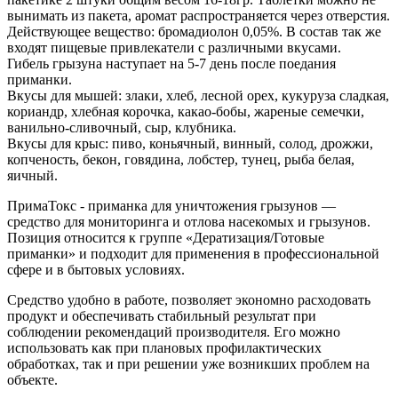
вынимать из пакета, аромат распространяется через отверстия.
Действующее вещество: бромадиолон 0,05%. В состав так же
входят пищевые привлекатели с различными вкусами.
Гибель грызуна наступает на 5-7 день после поедания
приманки.
Вкусы для мышей: злаки, хлеб, лесной орех, кукуруза сладкая,
кориандр, хлебная корочка, какао-бобы, жареные семечки,
ванильно-сливочный, сыр, клубника.
Вкусы для крыс: пиво, коньячный, винный, солод, дрожжи,
копченость, бекон, говядина, лобстер, тунец, рыба белая,
яичный.
ПримаТокс - приманка для уничтожения грызунов —
средство для мониторинга и отлова насекомых и грызунов.
Позиция относится к группе «Дератизация/Готовые
приманки» и подходит для применения в профессиональной
сфере и в бытовых условиях.
Средство удобно в работе, позволяет экономно расходовать
продукт и обеспечивать стабильный результат при
соблюдении рекомендаций производителя. Его можно
использовать как при плановых профилактических
обработках, так и при решении уже возникших проблем на
объекте.