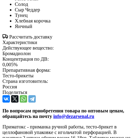
Солод
Сыр Чеддер
Тунец
Хлебная корочка
Яичный
Рассчитать доставку
Характеристики
Действующее вещество:
Бромадиолон
Концентрация по ДВ:
0,005%
Препаративная форма:
Тесто-брикеты
Страна изготовитель:
Россия
Поделиться
По вопросам приобретения товара по оптовым ценам,
обращайтесь на почту
info@dezarsenal.ru
Приматокс - приманка ручной работы, тесто-брикет в
целлофановой упаковке с игольчатой перфорацией. В
пакетике 2 штуки общим весом 16-18гр. Таблетки можно не