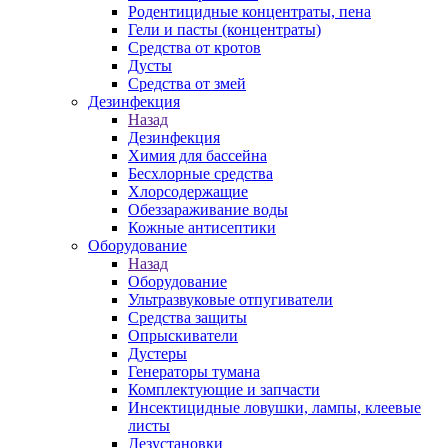
Родентицидные концентраты, пена
Гели и пасты (концентраты)
Средства от кротов
Дусты
Средства от змей
Дезинфекция
Назад
Дезинфекция
Химия для бассейна
Бесхлорные средства
Хлорсодержащие
Обеззараживание воды
Кожные антисептики
Оборудование
Назад
Оборудование
Ультразвуковые отпугиватели
Средства защиты
Опрыскиватели
Дустеры
Генераторы тумана
Комплектующие и запчасти
Инсектицидные ловушки, лампы, клеевые
листы
Дезустановки