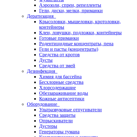
Аэрозоли, спреи, репелленты
Гели, диски, мелки, приманки
Дератизация
Крысоловки, мышеловки, кротоловки,
контейнеры
Клеи, ловушки, подложки, контейнеры
Готовые приманки
Родентицидные концентраты, пена
Гели и пасты (концентраты)
Средства от кротов
Дусты
Средства от змей
Дезинфекция
Химия для бассейна
Бесхлорные средства
Хлорсодержащие
Обеззараживание воды
Кожные антисептики
Оборудование
Ультразвуковые отпугиватели
Средства защиты
Опрыскиватели
Дустеры
Генераторы тумана