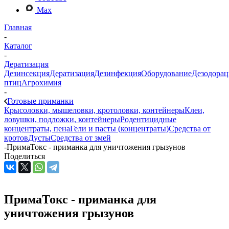
Max
Главная
-
Каталог
-
Дератизация
Дезинсекция
Дератизация
Дезинфекция
Оборудование
Дезодорац
птиц
Агрохимия
-
Готовые приманки
Крысоловки, мышеловки, кротоловки, контейнеры
Клеи,
ловушки, подложки, контейнеры
Родентицидные
концентраты, пена
Гели и пасты (концентраты)
Средства от
кротов
Дусты
Средства от змей
-
ПримаТокс - приманка для уничтожения грызунов
Поделиться
ПримаТокс - приманка для
уничтожения грызунов