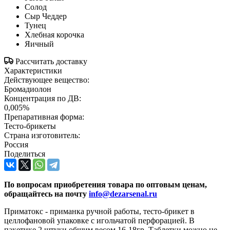
Солод
Сыр Чеддер
Тунец
Хлебная корочка
Яичный
Рассчитать доставку
Характеристики
Действующее вещество:
Бромадиолон
Концентрация по ДВ:
0,005%
Препаративная форма:
Тесто-брикеты
Страна изготовитель:
Россия
Поделиться
По вопросам приобретения товара по оптовым ценам,
обращайтесь на почту
info@dezarsenal.ru
Приматокс - приманка ручной работы, тесто-брикет в
целлофановой упаковке с игольчатой перфорацией. В
пакетике 2 штуки общим весом 16-18гр. Таблетки можно не