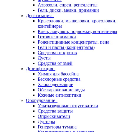
Аэрозоли, спреи, репелленты
Гели, диски, мелки, приманки
Дератизация
Крысоловки, мышеловки, кротоловки,
контейнеры
Клеи, ловушки, подложки, контейнеры
Готовые приманки
Родентицидные концентраты, пена
Гели и пасты (концентраты)
Средства от кротов
Дусты
Средства от змей
Дезинфекция
Химия для бассейна
Бесхлорные средства
Хлорсодержащие
Обеззараживание воды
Кожные антисептики
Оборудование
Ультразвуковые отпугиватели
Средства защиты
Опрыскиватели
Дустеры
Генераторы тумана