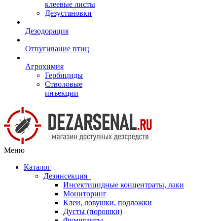
клеевые листы
Дезустановки
Дезодорация
Отпугивание птиц
Агрохимия
Гербициды
Стволовые
инъекции
Меню
Каталог
Дезинсекция
Инсектицидные концентраты, лаки
Мониторинг
Клеи, ловушки, подложки
Дусты (порошки)
Фумиганты