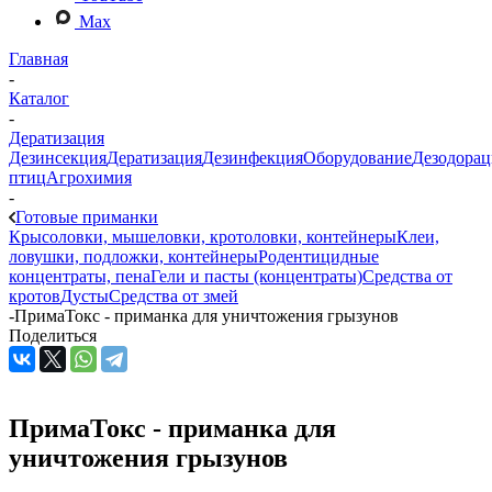
Max
Главная
-
Каталог
-
Дератизация
Дезинсекция
Дератизация
Дезинфекция
Оборудование
Дезодорац
птиц
Агрохимия
-
Готовые приманки
Крысоловки, мышеловки, кротоловки, контейнеры
Клеи,
ловушки, подложки, контейнеры
Родентицидные
концентраты, пена
Гели и пасты (концентраты)
Средства от
кротов
Дусты
Средства от змей
-
ПримаТокс - приманка для уничтожения грызунов
Поделиться
ПримаТокс - приманка для
уничтожения грызунов