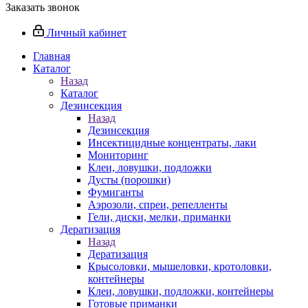
Заказать звонок
Личный кабинет
Главная
Каталог
Назад
Каталог
Дезинсекция
Назад
Дезинсекция
Инсектицидные концентраты, лаки
Мониторинг
Клеи, ловушки, подложки
Дусты (порошки)
Фумиганты
Аэрозоли, спреи, репелленты
Гели, диски, мелки, приманки
Дератизация
Назад
Дератизация
Крысоловки, мышеловки, кротоловки,
контейнеры
Клеи, ловушки, подложки, контейнеры
Готовые приманки