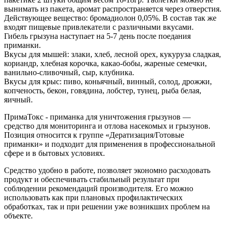
вынимать из пакета, аромат распространяется через отверстия.
Действующее вещество: бромадиолон 0,05%. В состав так же
входят пищевые привлекатели с различными вкусами.
Гибель грызуна наступает на 5-7 день после поедания
приманки.
Вкусы для мышей: злаки, хлеб, лесной орех, кукуруза сладкая,
кориандр, хлебная корочка, какао-бобы, жареные семечки,
ванильно-сливочный, сыр, клубника.
Вкусы для крыс: пиво, коньячный, винный, солод, дрожжи,
копченость, бекон, говядина, лобстер, тунец, рыба белая,
яичный.
ПримаТокс - приманка для уничтожения грызунов —
средство для мониторинга и отлова насекомых и грызунов.
Позиция относится к группе «Дератизация/Готовые
приманки» и подходит для применения в профессиональной
сфере и в бытовых условиях.
Средство удобно в работе, позволяет экономно расходовать
продукт и обеспечивать стабильный результат при
соблюдении рекомендаций производителя. Его можно
использовать как при плановых профилактических
обработках, так и при решении уже возникших проблем на
объекте.