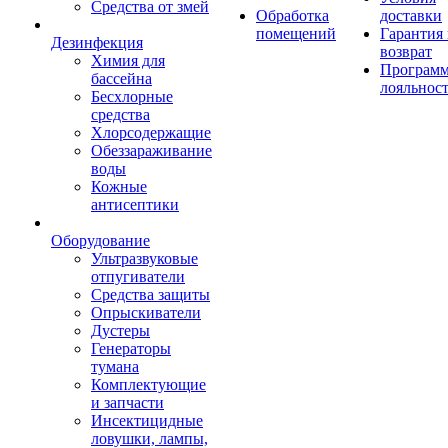
Средства от змей
Обработка
доставки
помещений
Гарантия
Дезинфекция
возврат
Химия для
Програм
бассейна
лояльнос
Бесхлорные
средства
Хлорсодержащие
Обеззараживание
воды
Кожные
антисептики
Оборудование
Ультразвуковые
отпугиватели
Средства защиты
Опрыскиватели
Дустеры
Генераторы
тумана
Комплектующие
и запчасти
Инсектицидные
ловушки, лампы,