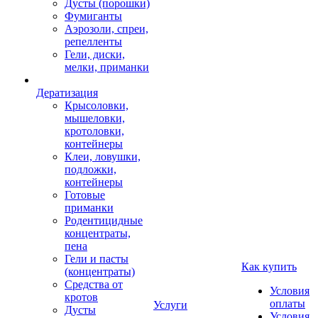
Дусты (порошки)
Фумиганты
Аэрозоли, спреи,
репелленты
Гели, диски,
мелки, приманки
Дератизация
Крысоловки,
мышеловки,
кротоловки,
контейнеры
Клеи, ловушки,
подложки,
контейнеры
Готовые
приманки
Родентицидные
концентраты,
пена
Гели и пасты
Как купить
(концентраты)
Средства от
Условия
кротов
оплаты
Услуги
Дусты
Условия