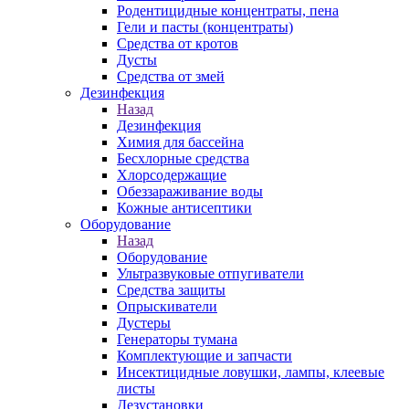
Родентицидные концентраты, пена
Гели и пасты (концентраты)
Средства от кротов
Дусты
Средства от змей
Дезинфекция
Назад
Дезинфекция
Химия для бассейна
Бесхлорные средства
Хлорсодержащие
Обеззараживание воды
Кожные антисептики
Оборудование
Назад
Оборудование
Ультразвуковые отпугиватели
Средства защиты
Опрыскиватели
Дустеры
Генераторы тумана
Комплектующие и запчасти
Инсектицидные ловушки, лампы, клеевые
листы
Дезустановки