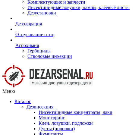
Комплектующие и запчасти
Инсектицидные ловушки, лампы, клеевые листы
Дезустановки
Дезодорация
Отпугивание птиц
Агрохимия
Гербициды
Стволовые инъекции
Меню
Каталог
Дезинсекция
Инсектицидные концентраты, лаки
Мониторинг
Клеи, ловушки, подложки
Дусты (порошки)
Фумиганты