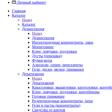
Личный кабинет
Главная
Каталог
Назад
Каталог
Дезинсекция
Назад
Дезинсекция
Инсектицидные концентраты, лаки
Мониторинг
Клеи, ловушки, подложки
Дусты (порошки)
Фумиганты
Аэрозоли, спреи, репелленты
Гели, диски, мелки, приманки
Дератизация
Назад
Дератизация
Крысоловки, мышеловки, кротоловки, конте
Клеи, ловушки, подложки, контейнеры
Готовые приманки
Родентицидные концентраты, пена
Гели и пасты (концентраты)
Средства от кротов