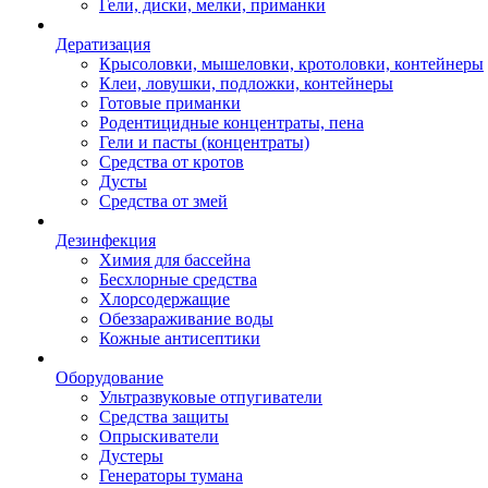
Гели, диски, мелки, приманки
Дератизация
Крысоловки, мышеловки, кротоловки, контейнеры
Клеи, ловушки, подложки, контейнеры
Готовые приманки
Родентицидные концентраты, пена
Гели и пасты (концентраты)
Средства от кротов
Дусты
Средства от змей
Дезинфекция
Химия для бассейна
Бесхлорные средства
Хлорсодержащие
Обеззараживание воды
Кожные антисептики
Оборудование
Ультразвуковые отпугиватели
Средства защиты
Опрыскиватели
Дустеры
Генераторы тумана