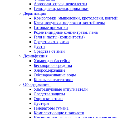
Аэрозоли, спреи, репелленты
Гели, диски, мелки, приманки
Дератизация
Крысоловки, мышеловки, кротоловки, конте
Клеи, ловушки, подложки, контейнеры
Готовые приманки
Родентицидные концентраты, пена
Гели и пасты (концентраты)
Средства от кротов
Дусты
Средства от змей
Дезинфекция
Химия для бассейна
Бесхлорные средства
Хлорсодержащие
Обеззараживание воды
Кожные антисептики
Оборудование
Ультразвуковые отпугиватели
Средства защиты
Опрыскиватели
Дустеры
Генераторы тумана
Комплектующие и запчасти
Инсектицидные ловушки, лампы, клеевые ли