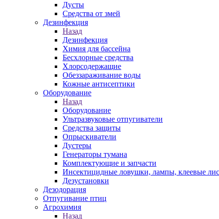
Дусты
Средства от змей
Дезинфекция
Назад
Дезинфекция
Химия для бассейна
Бесхлорные средства
Хлорсодержащие
Обеззараживание воды
Кожные антисептики
Оборудование
Назад
Оборудование
Ультразвуковые отпугиватели
Средства защиты
Опрыскиватели
Дустеры
Генераторы тумана
Комплектующие и запчасти
Инсектицидные ловушки, лампы, клеевые ли
Дезустановки
Дезодорация
Отпугивание птиц
Агрохимия
Назад