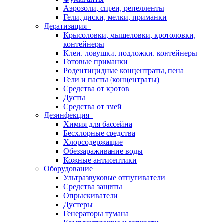
Аэрозоли, спреи, репелленты
Гели, диски, мелки, приманки
Дератизация
Крысоловки, мышеловки, кротоловки,
контейнеры
Клеи, ловушки, подложки, контейнеры
Готовые приманки
Родентицидные концентраты, пена
Гели и пасты (концентраты)
Средства от кротов
Дусты
Средства от змей
Дезинфекция
Химия для бассейна
Бесхлорные средства
Хлорсодержащие
Обеззараживание воды
Кожные антисептики
Оборудование
Ультразвуковые отпугиватели
Средства защиты
Опрыскиватели
Дустеры
Генераторы тумана