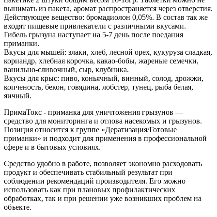
вынимать из пакета, аромат распространяется через отверстия.
Действующее вещество: бромадиолон 0,05%. В состав так же
входят пищевые привлекатели с различными вкусами.
Гибель грызуна наступает на 5-7 день после поедания
приманки.
Вкусы для мышей: злаки, хлеб, лесной орех, кукуруза сладкая,
кориандр, хлебная корочка, какао-бобы, жареные семечки,
ванильно-сливочный, сыр, клубника.
Вкусы для крыс: пиво, коньячный, винный, солод, дрожжи,
копченость, бекон, говядина, лобстер, тунец, рыба белая,
яичный.
ПримаТокс - приманка для уничтожения грызунов —
средство для мониторинга и отлова насекомых и грызунов.
Позиция относится к группе «Дератизация/Готовые
приманки» и подходит для применения в профессиональной
сфере и в бытовых условиях.
Средство удобно в работе, позволяет экономно расходовать
продукт и обеспечивать стабильный результат при
соблюдении рекомендаций производителя. Его можно
использовать как при плановых профилактических
обработках, так и при решении уже возникших проблем на
объекте.