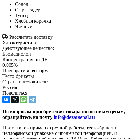
Солод
Сыр Чеддер
Тунец
Хлебная корочка
Яичный
Рассчитать доставку
Характеристики
Действующее вещество:
Бромадиолон
Концентрация по ДВ:
0,005%
Препаративная форма:
Тесто-брикеты
Страна изготовитель:
Россия
Поделиться
По вопросам приобретения товара по оптовым ценам,
обращайтесь на почту
info@dezarsenal.ru
Приматокс - приманка ручной работы, тесто-брикет в
целлофановой упаковке с игольчатой перфорацией. В
пакетике 2 штуки общим весом 16-18гр. Таблетки можно не