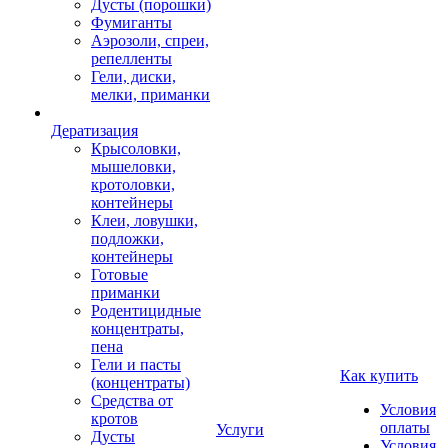
Дусты (порошки)
Фумиганты
Аэрозоли, спреи,
репелленты
Гели, диски,
мелки, приманки
Дератизация
Крысоловки,
мышеловки,
кротоловки,
контейнеры
Клеи, ловушки,
подложки,
контейнеры
Готовые
приманки
Родентицидные
концентраты,
пена
Гели и пасты
Как купить
(концентраты)
Средства от
Условия
кротов
оплаты
Услуги
Дусты
Условия