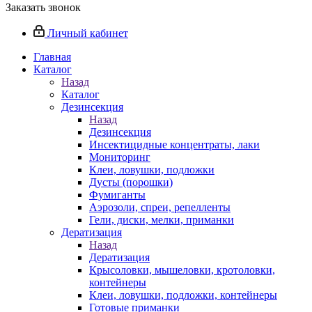
Заказать звонок
Личный кабинет
Главная
Каталог
Назад
Каталог
Дезинсекция
Назад
Дезинсекция
Инсектицидные концентраты, лаки
Мониторинг
Клеи, ловушки, подложки
Дусты (порошки)
Фумиганты
Аэрозоли, спреи, репелленты
Гели, диски, мелки, приманки
Дератизация
Назад
Дератизация
Крысоловки, мышеловки, кротоловки,
контейнеры
Клеи, ловушки, подложки, контейнеры
Готовые приманки