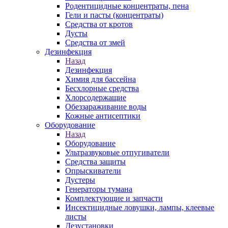
Родентицидные концентраты, пена
Гели и пасты (концентраты)
Средства от кротов
Дусты
Средства от змей
Дезинфекция
Назад
Дезинфекция
Химия для бассейна
Бесхлорные средства
Хлорсодержащие
Обеззараживание воды
Кожные антисептики
Оборудование
Назад
Оборудование
Ультразвуковые отпугиватели
Средства защиты
Опрыскиватели
Дустеры
Генераторы тумана
Комплектующие и запчасти
Инсектицидные ловушки, лампы, клеевые
листы
Дезустановки