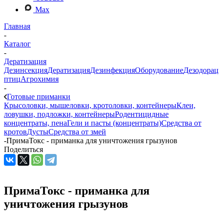
Max
Главная
-
Каталог
-
Дератизация
Дезинсекция
Дератизация
Дезинфекция
Оборудование
Дезодорац
птиц
Агрохимия
-
Готовые приманки
Крысоловки, мышеловки, кротоловки, контейнеры
Клеи,
ловушки, подложки, контейнеры
Родентицидные
концентраты, пена
Гели и пасты (концентраты)
Средства от
кротов
Дусты
Средства от змей
-
ПримаТокс - приманка для уничтожения грызунов
Поделиться
ПримаТокс - приманка для
уничтожения грызунов