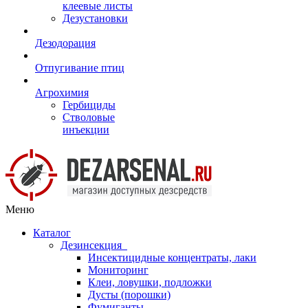
клеевые листы
Дезустановки
Дезодорация
Отпугивание птиц
Агрохимия
Гербициды
Стволовые
инъекции
Меню
Каталог
Дезинсекция
Инсектицидные концентраты, лаки
Мониторинг
Клеи, ловушки, подложки
Дусты (порошки)
Фумиганты