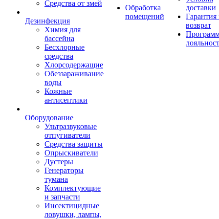
Средства от змей
Обработка
доставки
помещений
Гарантия
Дезинфекция
возврат
Химия для
Програм
бассейна
лояльнос
Бесхлорные
средства
Хлорсодержащие
Обеззараживание
воды
Кожные
антисептики
Оборудование
Ультразвуковые
отпугиватели
Средства защиты
Опрыскиватели
Дустеры
Генераторы
тумана
Комплектующие
и запчасти
Инсектицидные
ловушки, лампы,