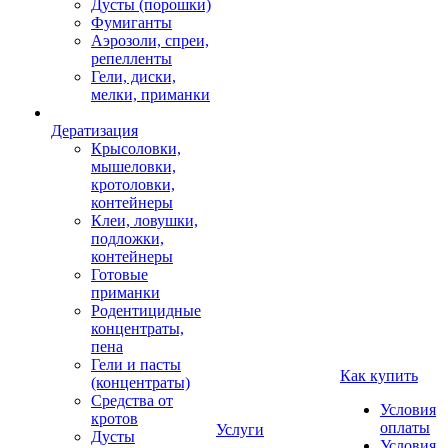
Дусты (порошки)
Фумиганты
Аэрозоли, спреи,
репелленты
Гели, диски,
мелки, приманки
Дератизация
Крысоловки,
мышеловки,
кротоловки,
контейнеры
Клеи, ловушки,
подложки,
контейнеры
Готовые
приманки
Родентицидные
концентраты,
пена
Гели и пасты
Как купить
(концентраты)
Средства от
Условия
кротов
оплаты
Услуги
Дусты
Условия