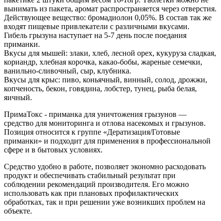
вынимать из пакета, аромат распространяется через отверстия.
Действующее вещество: бромадиолон 0,05%. В состав так же
входят пищевые привлекатели с различными вкусами.
Гибель грызуна наступает на 5-7 день после поедания
приманки.
Вкусы для мышей: злаки, хлеб, лесной орех, кукуруза сладкая,
кориандр, хлебная корочка, какао-бобы, жареные семечки,
ванильно-сливочный, сыр, клубника.
Вкусы для крыс: пиво, коньячный, винный, солод, дрожжи,
копченость, бекон, говядина, лобстер, тунец, рыба белая,
яичный.
ПримаТокс - приманка для уничтожения грызунов —
средство для мониторинга и отлова насекомых и грызунов.
Позиция относится к группе «Дератизация/Готовые
приманки» и подходит для применения в профессиональной
сфере и в бытовых условиях.
Средство удобно в работе, позволяет экономно расходовать
продукт и обеспечивать стабильный результат при
соблюдении рекомендаций производителя. Его можно
использовать как при плановых профилактических
обработках, так и при решении уже возникших проблем на
объекте.