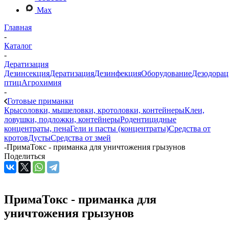
Max
Главная
-
Каталог
-
Дератизация
Дезинсекция
Дератизация
Дезинфекция
Оборудование
Дезодорац
птиц
Агрохимия
-
Готовые приманки
Крысоловки, мышеловки, кротоловки, контейнеры
Клеи,
ловушки, подложки, контейнеры
Родентицидные
концентраты, пена
Гели и пасты (концентраты)
Средства от
кротов
Дусты
Средства от змей
-
ПримаТокс - приманка для уничтожения грызунов
Поделиться
ПримаТокс - приманка для
уничтожения грызунов