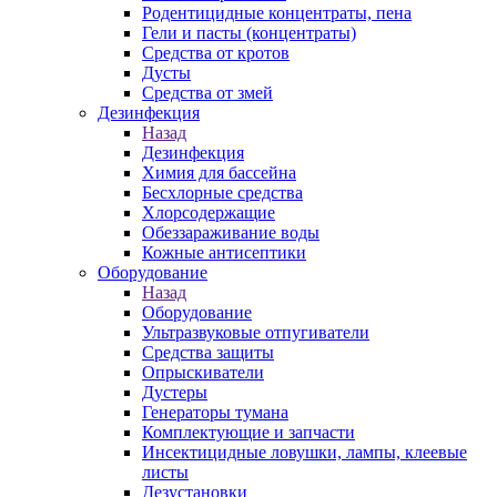
Родентицидные концентраты, пена
Гели и пасты (концентраты)
Средства от кротов
Дусты
Средства от змей
Дезинфекция
Назад
Дезинфекция
Химия для бассейна
Бесхлорные средства
Хлорсодержащие
Обеззараживание воды
Кожные антисептики
Оборудование
Назад
Оборудование
Ультразвуковые отпугиватели
Средства защиты
Опрыскиватели
Дустеры
Генераторы тумана
Комплектующие и запчасти
Инсектицидные ловушки, лампы, клеевые
листы
Дезустановки