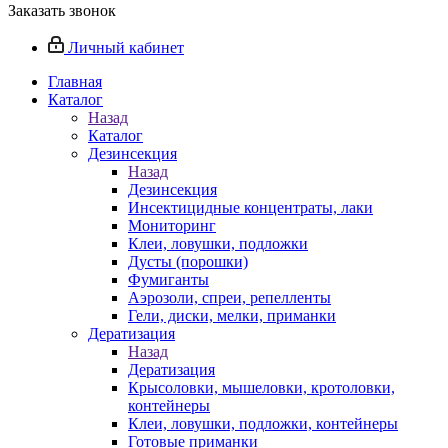
Заказать звонок
Личный кабинет
Главная
Каталог
Назад
Каталог
Дезинсекция
Назад
Дезинсекция
Инсектицидные концентраты, лаки
Мониторинг
Клеи, ловушки, подложки
Дусты (порошки)
Фумиганты
Аэрозоли, спреи, репелленты
Гели, диски, мелки, приманки
Дератизация
Назад
Дератизация
Крысоловки, мышеловки, кротоловки,
контейнеры
Клеи, ловушки, подложки, контейнеры
Готовые приманки