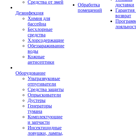
Средства от змей
Обработка
доставки
помещений
Гарантия
Дезинфекция
возврат
Химия для
Програм
бассейна
лояльнос
Бесхлорные
средства
Хлорсодержащие
Обеззараживание
воды
Кожные
антисептики
Оборудование
Ультразвуковые
отпугиватели
Средства защиты
Опрыскиватели
Дустеры
Генераторы
тумана
Комплектующие
и запчасти
Инсектицидные
ловушки, лампы,