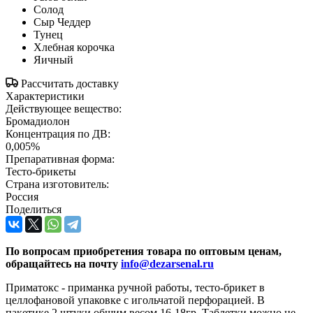
Солод
Сыр Чеддер
Тунец
Хлебная корочка
Яичный
Рассчитать доставку
Характеристики
Действующее вещество:
Бромадиолон
Концентрация по ДВ:
0,005%
Препаративная форма:
Тесто-брикеты
Страна изготовитель:
Россия
Поделиться
По вопросам приобретения товара по оптовым ценам,
обращайтесь на почту
info@dezarsenal.ru
Приматокс - приманка ручной работы, тесто-брикет в
целлофановой упаковке с игольчатой перфорацией. В
пакетике 2 штуки общим весом 16-18гр. Таблетки можно не