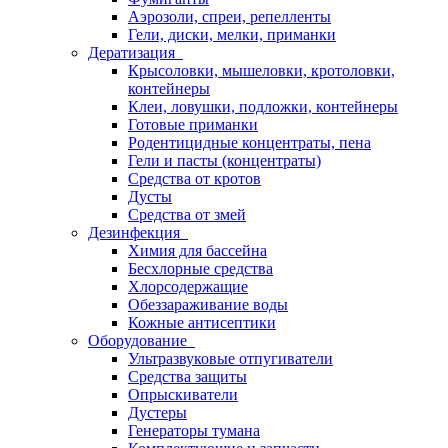
Аэрозоли, спреи, репелленты
Гели, диски, мелки, приманки
Дератизация
Крысоловки, мышеловки, кротоловки,
контейнеры
Клеи, ловушки, подложки, контейнеры
Готовые приманки
Родентицидные концентраты, пена
Гели и пасты (концентраты)
Средства от кротов
Дусты
Средства от змей
Дезинфекция
Химия для бассейна
Бесхлорные средства
Хлорсодержащие
Обеззараживание воды
Кожные антисептики
Оборудование
Ультразвуковые отпугиватели
Средства защиты
Опрыскиватели
Дустеры
Генераторы тумана