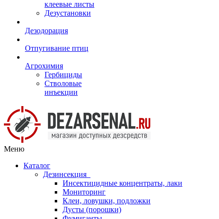
клеевые листы
Дезустановки
Дезодорация
Отпугивание птиц
Агрохимия
Гербициды
Стволовые
инъекции
Меню
Каталог
Дезинсекция
Инсектицидные концентраты, лаки
Мониторинг
Клеи, ловушки, подложки
Дусты (порошки)
Фумиганты