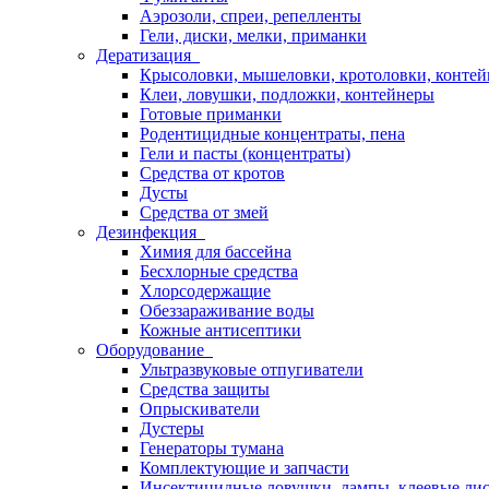
Аэрозоли, спреи, репелленты
Гели, диски, мелки, приманки
Дератизация
Крысоловки, мышеловки, кротоловки, конте
Клеи, ловушки, подложки, контейнеры
Готовые приманки
Родентицидные концентраты, пена
Гели и пасты (концентраты)
Средства от кротов
Дусты
Средства от змей
Дезинфекция
Химия для бассейна
Бесхлорные средства
Хлорсодержащие
Обеззараживание воды
Кожные антисептики
Оборудование
Ультразвуковые отпугиватели
Средства защиты
Опрыскиватели
Дустеры
Генераторы тумана
Комплектующие и запчасти
Инсектицидные ловушки, лампы, клеевые ли