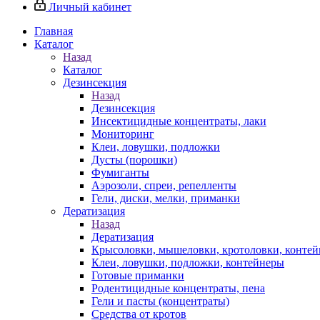
Личный кабинет
Главная
Каталог
Назад
Каталог
Дезинсекция
Назад
Дезинсекция
Инсектицидные концентраты, лаки
Мониторинг
Клеи, ловушки, подложки
Дусты (порошки)
Фумиганты
Аэрозоли, спреи, репелленты
Гели, диски, мелки, приманки
Дератизация
Назад
Дератизация
Крысоловки, мышеловки, кротоловки, конте
Клеи, ловушки, подложки, контейнеры
Готовые приманки
Родентицидные концентраты, пена
Гели и пасты (концентраты)
Средства от кротов