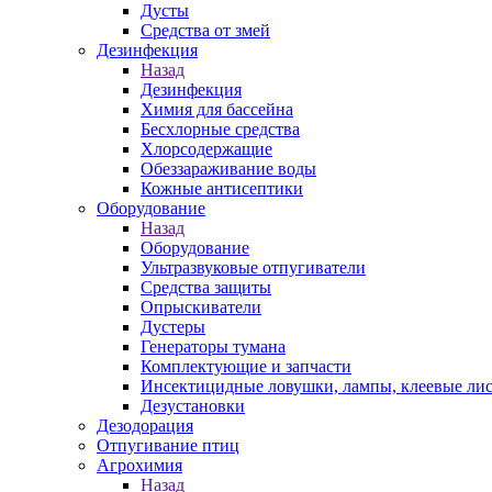
Дусты
Средства от змей
Дезинфекция
Назад
Дезинфекция
Химия для бассейна
Бесхлорные средства
Хлорсодержащие
Обеззараживание воды
Кожные антисептики
Оборудование
Назад
Оборудование
Ультразвуковые отпугиватели
Средства защиты
Опрыскиватели
Дустеры
Генераторы тумана
Комплектующие и запчасти
Инсектицидные ловушки, лампы, клеевые ли
Дезустановки
Дезодорация
Отпугивание птиц
Агрохимия
Назад