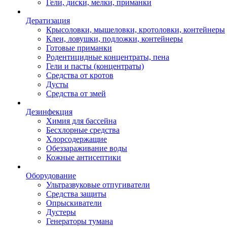
Гели, диски, мелки, приманки
Дератизация
Крысоловки, мышеловки, кротоловки, контейнеры
Клеи, ловушки, подложки, контейнеры
Готовые приманки
Родентицидные концентраты, пена
Гели и пасты (концентраты)
Средства от кротов
Дусты
Средства от змей
Дезинфекция
Химия для бассейна
Бесхлорные средства
Хлорсодержащие
Обеззараживание воды
Кожные антисептики
Оборудование
Ультразвуковые отпугиватели
Средства защиты
Опрыскиватели
Дустеры
Генераторы тумана