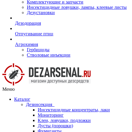
Комплектующие и запчасти
Инсектицидные ловушки, лампы, клеевые листы
Дезустановки
Дезодорация
Отпугивание птиц
Агрохимия
Гербициды
Стволовые инъекции
Меню
Каталог
Дезинсекция
Инсектицидные концентраты, лаки
Мониторинг
Клеи, ловушки, подложки
Дусты (порошки)
Фумиганты