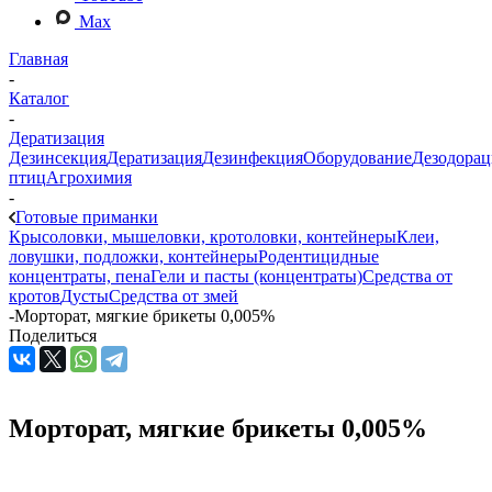
Max
Главная
-
Каталог
-
Дератизация
Дезинсекция
Дератизация
Дезинфекция
Оборудование
Дезодорац
птиц
Агрохимия
-
Готовые приманки
Крысоловки, мышеловки, кротоловки, контейнеры
Клеи,
ловушки, подложки, контейнеры
Родентицидные
концентраты, пена
Гели и пасты (концентраты)
Средства от
кротов
Дусты
Средства от змей
-
Морторат, мягкие брикеты 0,005%
Поделиться
Морторат, мягкие брикеты 0,005%