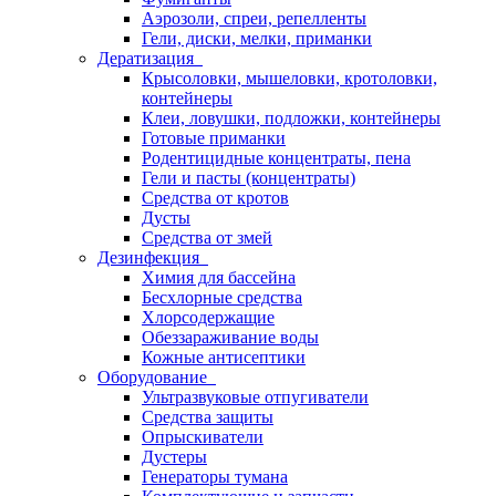
Аэрозоли, спреи, репелленты
Гели, диски, мелки, приманки
Дератизация
Крысоловки, мышеловки, кротоловки,
контейнеры
Клеи, ловушки, подложки, контейнеры
Готовые приманки
Родентицидные концентраты, пена
Гели и пасты (концентраты)
Средства от кротов
Дусты
Средства от змей
Дезинфекция
Химия для бассейна
Бесхлорные средства
Хлорсодержащие
Обеззараживание воды
Кожные антисептики
Оборудование
Ультразвуковые отпугиватели
Средства защиты
Опрыскиватели
Дустеры
Генераторы тумана