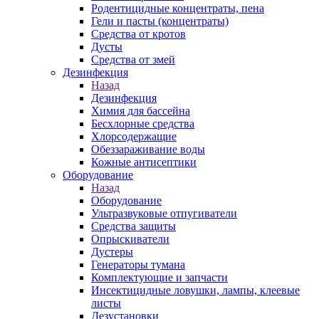
Родентицидные концентраты, пена
Гели и пасты (концентраты)
Средства от кротов
Дусты
Средства от змей
Дезинфекция
Назад
Дезинфекция
Химия для бассейна
Бесхлорные средства
Хлорсодержащие
Обеззараживание воды
Кожные антисептики
Оборудование
Назад
Оборудование
Ультразвуковые отпугиватели
Средства защиты
Опрыскиватели
Дустеры
Генераторы тумана
Комплектующие и запчасти
Инсектицидные ловушки, лампы, клеевые
листы
Дезустановки