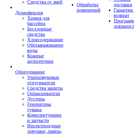
Средства от змей
Обработка
доставки
помещений
Гарантия
Дезинфекция
возврат
Химия для
Програм
бассейна
лояльнос
Бесхлорные
средства
Хлорсодержащие
Обеззараживание
воды
Кожные
антисептики
Оборудование
Ультразвуковые
отпугиватели
Средства защиты
Опрыскиватели
Дустеры
Генераторы
тумана
Комплектующие
и запчасти
Инсектицидные
ловушки, лампы,