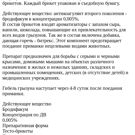
брикетов. Каждый брикет упакован в съедобную бумагу.
Действующее вещество: антикоагулянт второго поколения -
бродифакум в концентрации 0,005%.
В состав брикетов входят ароматизаторы с запахом сыра,
ванили, шоколада, повышающие их привлекательность для
всех видов грызунов. Так же в состав включена добавка,
дающая горечь - битрекс. Этот компонент предотвращает
поедание приманки нецелевыми видами животных.
Препарат предназначен для борьбы с серыми и черными
крысами, домовыми мышами на объектах различного
назначения: в жилых и нежилых зданиях, складских и
промышленных помещениях, детских (в отсутствие детей) и
медицинских учреждениях.
Гибель грызуна наступает через 4-8 суток после поедания
приманки.
Действующее вещество
Бродифакум
Концентрация по ДВ
0,005%
Препаративная форма
Тесто-брикеты