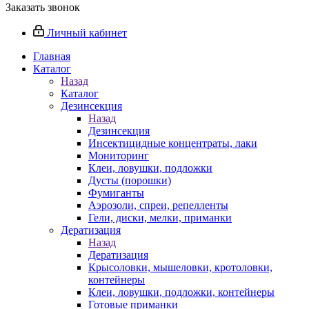
Заказать звонок
Личный кабинет
Главная
Каталог
Назад
Каталог
Дезинсекция
Назад
Дезинсекция
Инсектицидные концентраты, лаки
Мониторинг
Клеи, ловушки, подложки
Дусты (порошки)
Фумиганты
Аэрозоли, спреи, репелленты
Гели, диски, мелки, приманки
Дератизация
Назад
Дератизация
Крысоловки, мышеловки, кротоловки,
контейнеры
Клеи, ловушки, подложки, контейнеры
Готовые приманки