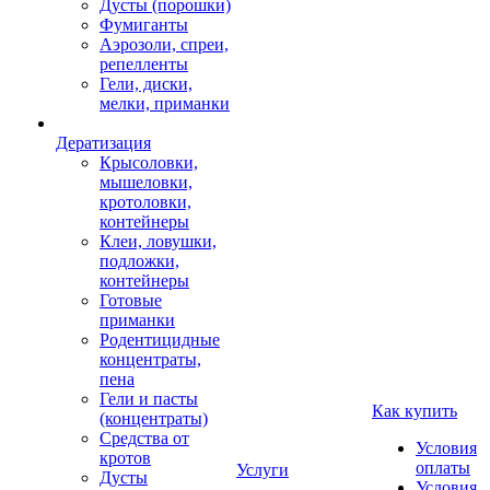
Дусты (порошки)
Фумиганты
Аэрозоли, спреи,
репелленты
Гели, диски,
мелки, приманки
Дератизация
Крысоловки,
мышеловки,
кротоловки,
контейнеры
Клеи, ловушки,
подложки,
контейнеры
Готовые
приманки
Родентицидные
концентраты,
пена
Гели и пасты
Как купить
(концентраты)
Средства от
Условия
кротов
оплаты
Услуги
Дусты
Условия