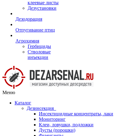
клеевые листы
Дезустановки
Дезодорация
Отпугивание птиц
Агрохимия
Гербициды
Стволовые
инъекции
Меню
Каталог
Дезинсекция
Инсектицидные концентраты, лаки
Мониторинг
Клеи, ловушки, подложки
Дусты (порошки)
Фумиганты