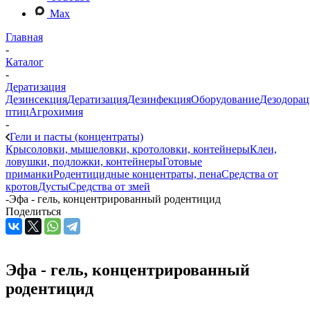
Max
Главная
-
Каталог
-
Дератизация
Дезинсекция
Дератизация
Дезинфекция
Оборудование
Дезодорац
птиц
Агрохимия
-
Гели и пасты (концентраты)
Крысоловки, мышеловки, кротоловки, контейнеры
Клеи,
ловушки, подложки, контейнеры
Готовые
приманки
Родентицидные концентраты, пена
Средства от
кротов
Дусты
Средства от змей
-
Эфа - гель, концентрированный родентицид
Поделиться
Эфа - гель, концентрированный
родентицид