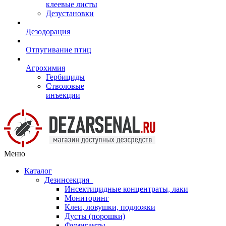
клеевые листы
Дезустановки
Дезодорация
Отпугивание птиц
Агрохимия
Гербициды
Стволовые
инъекции
Меню
Каталог
Дезинсекция
Инсектицидные концентраты, лаки
Мониторинг
Клеи, ловушки, подложки
Дусты (порошки)
Фумиганты