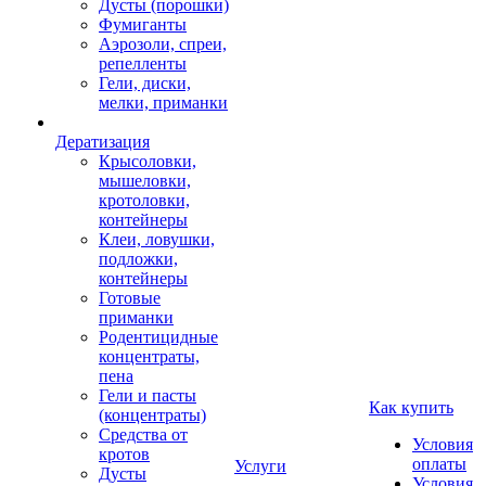
Дусты (порошки)
Фумиганты
Аэрозоли, спреи,
репелленты
Гели, диски,
мелки, приманки
Дератизация
Крысоловки,
мышеловки,
кротоловки,
контейнеры
Клеи, ловушки,
подложки,
контейнеры
Готовые
приманки
Родентицидные
концентраты,
пена
Гели и пасты
Как купить
(концентраты)
Средства от
Условия
кротов
оплаты
Услуги
Дусты
Условия