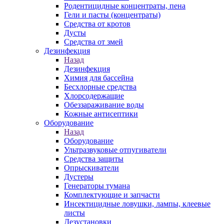
Родентицидные концентраты, пена
Гели и пасты (концентраты)
Средства от кротов
Дусты
Средства от змей
Дезинфекция
Назад
Дезинфекция
Химия для бассейна
Бесхлорные средства
Хлорсодержащие
Обеззараживание воды
Кожные антисептики
Оборудование
Назад
Оборудование
Ультразвуковые отпугиватели
Средства защиты
Опрыскиватели
Дустеры
Генераторы тумана
Комплектующие и запчасти
Инсектицидные ловушки, лампы, клеевые
листы
Дезустановки