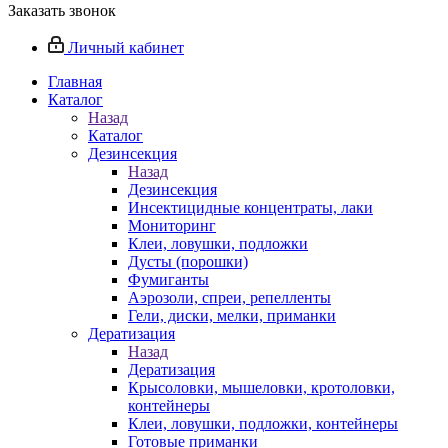
Заказать звонок
Личный кабинет
Главная
Каталог
Назад
Каталог
Дезинсекция
Назад
Дезинсекция
Инсектицидные концентраты, лаки
Мониторинг
Клеи, ловушки, подложки
Дусты (порошки)
Фумиганты
Аэрозоли, спреи, репелленты
Гели, диски, мелки, приманки
Дератизация
Назад
Дератизация
Крысоловки, мышеловки, кротоловки,
контейнеры
Клеи, ловушки, подложки, контейнеры
Готовые приманки