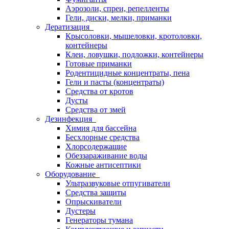
Аэрозоли, спреи, репелленты
Гели, диски, мелки, приманки
Дератизация
Крысоловки, мышеловки, кротоловки,
контейнеры
Клеи, ловушки, подложки, контейнеры
Готовые приманки
Родентицидные концентраты, пена
Гели и пасты (концентраты)
Средства от кротов
Дусты
Средства от змей
Дезинфекция
Химия для бассейна
Бесхлорные средства
Хлорсодержащие
Обеззараживание воды
Кожные антисептики
Оборудование
Ультразвуковые отпугиватели
Средства защиты
Опрыскиватели
Дустеры
Генераторы тумана