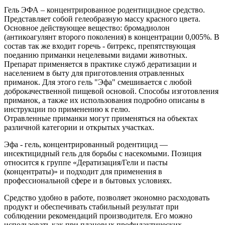
Гель ЭФА – концентрированное родентицидное средство.
Представляет собой гелеобразную массу красного цвета.
Основное действующее вещество: бромадиолон
(антикоагулянт второго поколения) в концентрации 0,005%. В
состав так же входит горечь - битрекс, препятствующая
поеданию приманки нецелевыми видами животных.
Препарат применяется в практике служб дератизации и
населением в быту для приготовления отравленных
приманок. Для этого гель "Эфа" смешивается с любой
доброкачественной пищевой основой. Способы изготовления
приманок, а также их использования подробно описаны в
инструкции по применению к гелю.
Отравленные приманки могут применяться на объектах
различной категории и открытых участках.
Эфа - гель, концентрированный родентицид —
инсектицидный гель для борьбы с насекомыми. Позиция
относится к группе «Дератизация/Гели и пасты
(концентраты)» и подходит для применения в
профессиональной сфере и в бытовых условиях.
Средство удобно в работе, позволяет экономно расходовать
продукт и обеспечивать стабильный результат при
соблюдении рекомендаций производителя. Его можно
использовать как при плановых профилактических