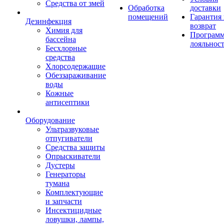
Средства от змей
Обработка
доставки
помещений
Гарантия
Дезинфекция
возврат
Химия для
Програм
бассейна
лояльнос
Бесхлорные
средства
Хлорсодержащие
Обеззараживание
воды
Кожные
антисептики
Оборудование
Ультразвуковые
отпугиватели
Средства защиты
Опрыскиватели
Дустеры
Генераторы
тумана
Комплектующие
и запчасти
Инсектицидные
ловушки, лампы,