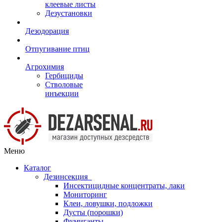
клеевые листы
Дезустановки
Дезодорация
Отпугивание птиц
Агрохимия
Гербициды
Стволовые
инъекции
Меню
Каталог
Дезинсекция
Инсектицидные концентраты, лаки
Мониторинг
Клеи, ловушки, подложки
Дусты (порошки)
Фумиганты