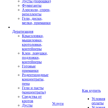
Дусты (порошки)
Фумиганты
Аэрозоли, спреи,
репелленты
Гели, диски,
мелки, приманки
Дератизация
Крысоловки,
мышеловки,
кротоловки,
контейнеры
Клеи, ловушки,
подложки,
контейнеры
Готовые
приманки
Родентицидные
концентраты,
пена
Гели и пасты
Как купить
(концентраты)
Средства от
Условия
кротов
оплаты
Услуги
Дусты
Условия