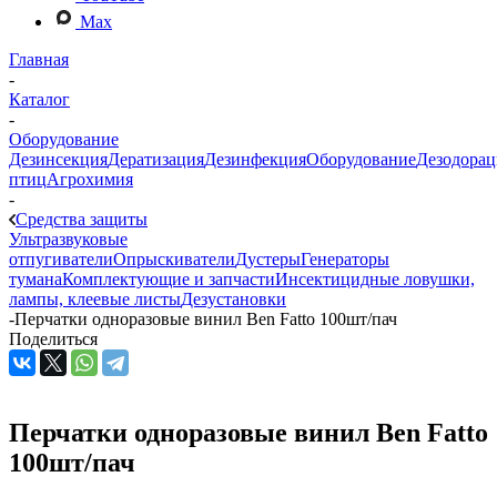
Max
Главная
-
Каталог
-
Оборудование
Дезинсекция
Дератизация
Дезинфекция
Оборудование
Дезодорац
птиц
Агрохимия
-
Средства защиты
Ультразвуковые
отпугиватели
Опрыскиватели
Дустеры
Генераторы
тумана
Комплектующие и запчасти
Инсектицидные ловушки,
лампы, клеевые листы
Дезустановки
-
Перчатки одноразовые винил Ben Fatto 100шт/пач
Поделиться
Перчатки одноразовые винил Ben Fatto
100шт/пач