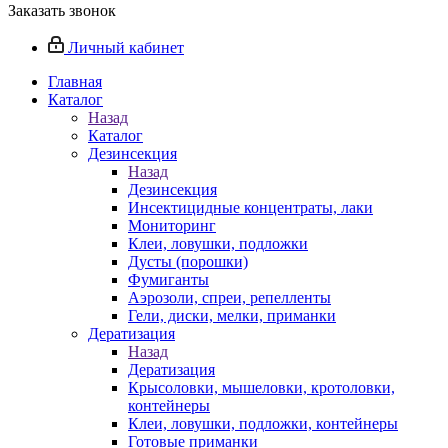
Заказать звонок
Личный кабинет
Главная
Каталог
Назад
Каталог
Дезинсекция
Назад
Дезинсекция
Инсектицидные концентраты, лаки
Мониторинг
Клеи, ловушки, подложки
Дусты (порошки)
Фумиганты
Аэрозоли, спреи, репелленты
Гели, диски, мелки, приманки
Дератизация
Назад
Дератизация
Крысоловки, мышеловки, кротоловки,
контейнеры
Клеи, ловушки, подложки, контейнеры
Готовые приманки