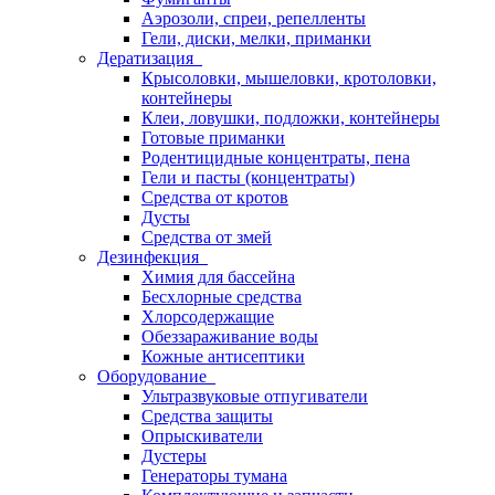
Аэрозоли, спреи, репелленты
Гели, диски, мелки, приманки
Дератизация
Крысоловки, мышеловки, кротоловки,
контейнеры
Клеи, ловушки, подложки, контейнеры
Готовые приманки
Родентицидные концентраты, пена
Гели и пасты (концентраты)
Средства от кротов
Дусты
Средства от змей
Дезинфекция
Химия для бассейна
Бесхлорные средства
Хлорсодержащие
Обеззараживание воды
Кожные антисептики
Оборудование
Ультразвуковые отпугиватели
Средства защиты
Опрыскиватели
Дустеры
Генераторы тумана