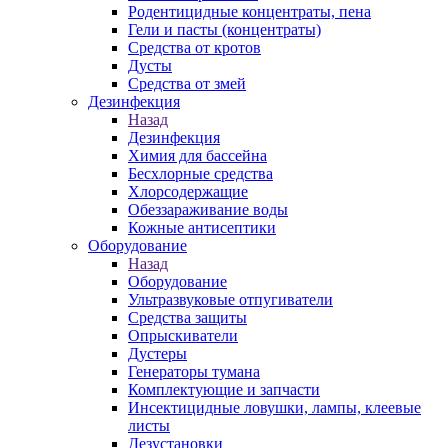
Родентицидные концентраты, пена
Гели и пасты (концентраты)
Средства от кротов
Дусты
Средства от змей
Дезинфекция
Назад
Дезинфекция
Химия для бассейна
Бесхлорные средства
Хлорсодержащие
Обеззараживание воды
Кожные антисептики
Оборудование
Назад
Оборудование
Ультразвуковые отпугиватели
Средства защиты
Опрыскиватели
Дустеры
Генераторы тумана
Комплектующие и запчасти
Инсектицидные ловушки, лампы, клеевые
листы
Дезустановки