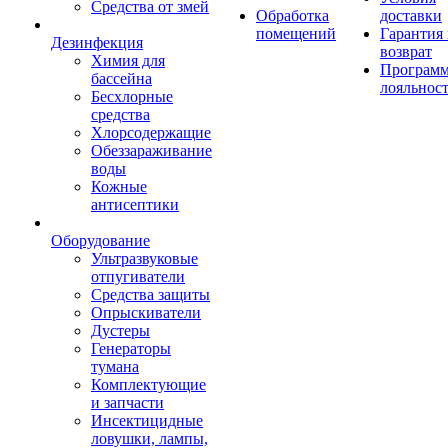
Средства от змей
Обработка
доставки
помещений
Гарантия
Дезинфекция
возврат
Химия для
Програм
бассейна
лояльнос
Бесхлорные
средства
Хлорсодержащие
Обеззараживание
воды
Кожные
антисептики
Оборудование
Ультразвуковые
отпугиватели
Средства защиты
Опрыскиватели
Дустеры
Генераторы
тумана
Комплектующие
и запчасти
Инсектицидные
ловушки, лампы,