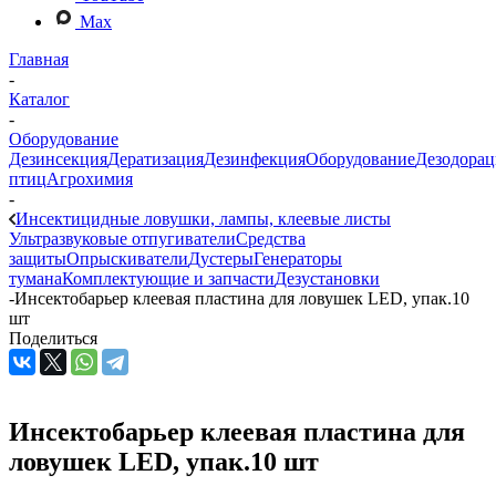
Max
Главная
-
Каталог
-
Оборудование
Дезинсекция
Дератизация
Дезинфекция
Оборудование
Дезодорац
птиц
Агрохимия
-
Инсектицидные ловушки, лампы, клеевые листы
Ультразвуковые отпугиватели
Средства
защиты
Опрыскиватели
Дустеры
Генераторы
тумана
Комплектующие и запчасти
Дезустановки
-
Инсектобарьер клеевая пластина для ловушек LED, упак.10
шт
Поделиться
Инсектобарьер клеевая пластина для
ловушек LED, упак.10 шт