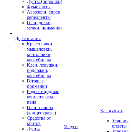
Дусты (порошки)
Фумиганты
Аэрозоли, спреи,
репелленты
Гели, диски,
мелки, приманки
Дератизация
Крысоловки,
мышеловки,
кротоловки,
контейнеры
Клеи, ловушки,
подложки,
контейнеры
Готовые
приманки
Родентицидные
концентраты,
пена
Гели и пасты
Как купить
(концентраты)
Средства от
Условия
кротов
оплаты
Услуги
Дусты
Условия