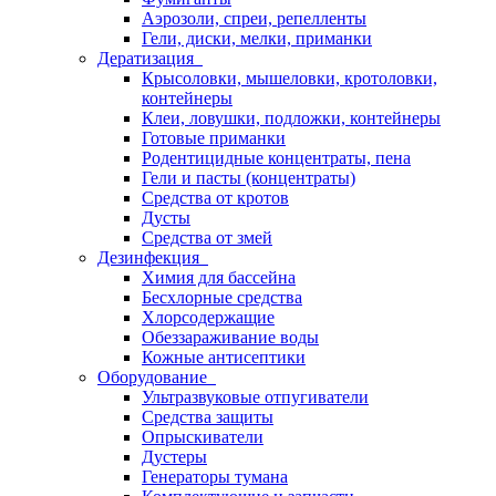
Аэрозоли, спреи, репелленты
Гели, диски, мелки, приманки
Дератизация
Крысоловки, мышеловки, кротоловки,
контейнеры
Клеи, ловушки, подложки, контейнеры
Готовые приманки
Родентицидные концентраты, пена
Гели и пасты (концентраты)
Средства от кротов
Дусты
Средства от змей
Дезинфекция
Химия для бассейна
Бесхлорные средства
Хлорсодержащие
Обеззараживание воды
Кожные антисептики
Оборудование
Ультразвуковые отпугиватели
Средства защиты
Опрыскиватели
Дустеры
Генераторы тумана