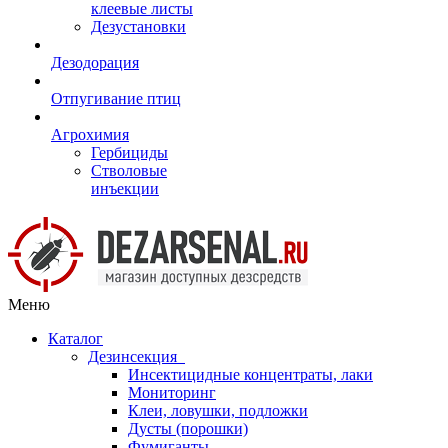
клеевые листы
Дезустановки
Дезодорация
Отпугивание птиц
Агрохимия
Гербициды
Стволовые
инъекции
Меню
Каталог
Дезинсекция
Инсектицидные концентраты, лаки
Мониторинг
Клеи, ловушки, подложки
Дусты (порошки)
Фумиганты