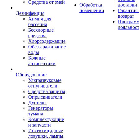
Средства от змей
Обработка
доставки
помещений
Гарантия
Дезинфекция
возврат
Химия для
Програм
бассейна
лояльнос
Бесхлорные
средства
Хлорсодержащие
Обеззараживание
воды
Кожные
антисептики
Оборудование
Ультразвуковые
отпугиватели
Средства защиты
Опрыскиватели
Дустеры
Генераторы
тумана
Комплектующие
и запчасти
Инсектицидные
ловушки, лампы,