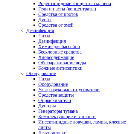
Родентицидные концентраты, пена
Гели и пасты (концентраты)
Средства от кротов
Дусты
Средства от змей
Дезинфекция
Назад
Дезинфекция
Химия для бассейна
Бесхлорные средства
Хлорсодержащие
Обеззараживание воды
Кожные антисептики
Оборудование
Назад
Оборудование
Ультразвуковые отпугиватели
Средства защиты
Опрыскиватели
Дустеры
Генераторы тумана
Комплектующие и запчасти
Инсектицидные ловушки, лампы, клеевые
листы
Дезустановки