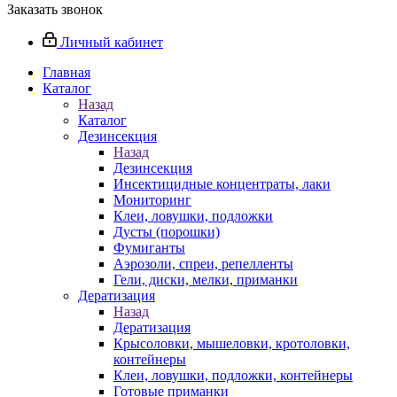
Заказать звонок
Личный кабинет
Главная
Каталог
Назад
Каталог
Дезинсекция
Назад
Дезинсекция
Инсектицидные концентраты, лаки
Мониторинг
Клеи, ловушки, подложки
Дусты (порошки)
Фумиганты
Аэрозоли, спреи, репелленты
Гели, диски, мелки, приманки
Дератизация
Назад
Дератизация
Крысоловки, мышеловки, кротоловки,
контейнеры
Клеи, ловушки, подложки, контейнеры
Готовые приманки