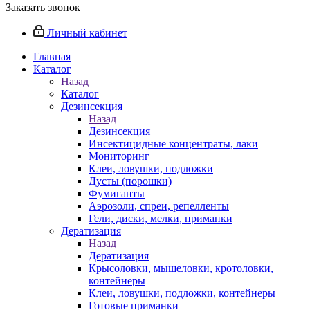
Заказать звонок
Личный кабинет
Главная
Каталог
Назад
Каталог
Дезинсекция
Назад
Дезинсекция
Инсектицидные концентраты, лаки
Мониторинг
Клеи, ловушки, подложки
Дусты (порошки)
Фумиганты
Аэрозоли, спреи, репелленты
Гели, диски, мелки, приманки
Дератизация
Назад
Дератизация
Крысоловки, мышеловки, кротоловки,
контейнеры
Клеи, ловушки, подложки, контейнеры
Готовые приманки