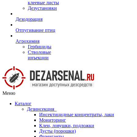
клеевые листы
Дезустановки
Дезодорация
Отпугивание птиц
Агрохимия
Гербициды
Стволовые
инъекции
Меню
Каталог
Дезинсекция
Инсектицидные концентраты, лаки
Мониторинг
Клеи, ловушки, подложки
Дусты (порошки)
Фумиганты