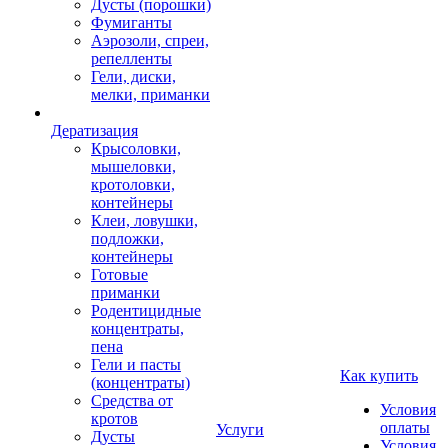
Дусты (порошки)
Фумиганты
Аэрозоли, спреи,
репелленты
Гели, диски,
мелки, приманки
Дератизация
Крысоловки,
мышеловки,
кротоловки,
контейнеры
Клеи, ловушки,
подложки,
контейнеры
Готовые
приманки
Родентицидные
концентраты,
пена
Гели и пасты
Как купить
(концентраты)
Средства от
Условия
кротов
оплаты
Услуги
Дусты
Условия