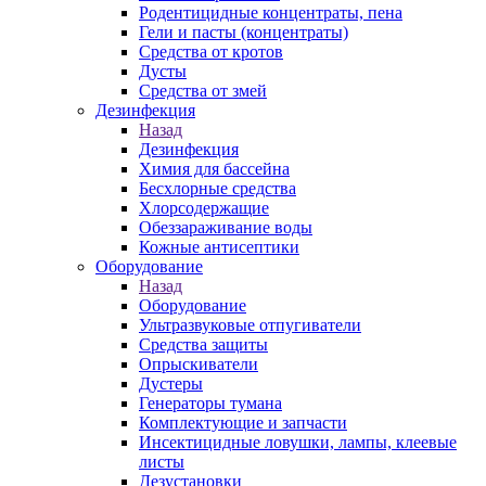
Родентицидные концентраты, пена
Гели и пасты (концентраты)
Средства от кротов
Дусты
Средства от змей
Дезинфекция
Назад
Дезинфекция
Химия для бассейна
Бесхлорные средства
Хлорсодержащие
Обеззараживание воды
Кожные антисептики
Оборудование
Назад
Оборудование
Ультразвуковые отпугиватели
Средства защиты
Опрыскиватели
Дустеры
Генераторы тумана
Комплектующие и запчасти
Инсектицидные ловушки, лампы, клеевые
листы
Дезустановки