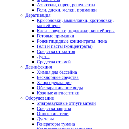
Аэрозоли, спреи, репелленты
Гели, диски, мелки, приманки
Дератизация
Крысоловки, мышеловки, кротоловки,
контейнеры
Клеи, ловушки, подложки, контейнеры
Готовые приманки
Родентицидные концентраты, пена
Гели и пасты (концентраты)
Средства от кротов
Дусты
Средства от змей
Дезинфекция
Химия для бассейна
Бесхлорные средства
Хлорсодержащие
Обеззараживание воды
Кожные антисептики
Оборудование
Ультразвуковые отпугиватели
Средства защиты
Опрыскиватели
Дустеры
Генераторы тумана