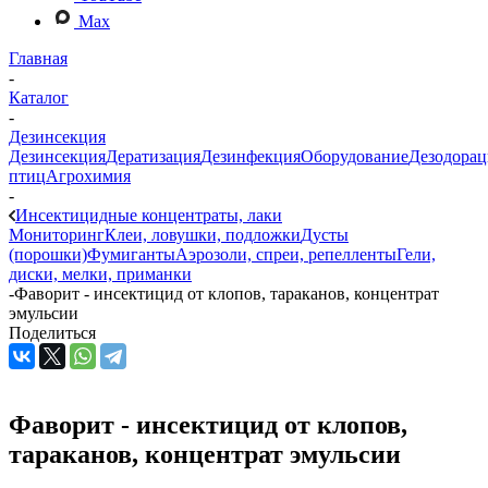
Max
Главная
-
Каталог
-
Дезинсекция
Дезинсекция
Дератизация
Дезинфекция
Оборудование
Дезодорац
птиц
Агрохимия
-
Инсектицидные концентраты, лаки
Мониторинг
Клеи, ловушки, подложки
Дусты
(порошки)
Фумиганты
Аэрозоли, спреи, репелленты
Гели,
диски, мелки, приманки
-
Фаворит - инсектицид от клопов, тараканов, концентрат
эмульсии
Поделиться
Фаворит - инсектицид от клопов,
тараканов, концентрат эмульсии