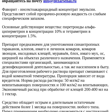
обращайтесь на почту
info@dezarsenal.ru
Фаворит - инсектоакарицидный концентрат эмульсии.
Представляет собой прозрачно-розовую жидкость со слабым
специфическим запахом.
Основные действующие вещества: пиретроиды альфа-
циперметрин в концентрации 10% и тетраметрин в
концентрации 1.5%.
Препарат предназначен для уничтожения синантропных
тараканов, клопов, имаго и личинок комаров, комаров
звонцов, иксодовых клещей, муравьёв, блох, имаго мух, ос,
шершней на объектах различного назначения. Применяется
специалистами организаций, занимающихся
дезинфекционной деятельностью, а так же населением в быту.
Для приготовления рабочего раствора препарат смешивают с
водой комнатной температуры. Пропорция зависит от вида
вредителя. Норма расхода раствора: 50 мл/м2 на
невпитывающих поверхностях и 100 мл/м2 на впитывающих.
Экономичный расход при обработке от клещей 200-400 мл на
1 гектар.
Средство обладает острым и длительным остаточным
действием более 1 месяца на поверхностях любого типа.
Перед применением необходимо ознакомиться с инструкцией.