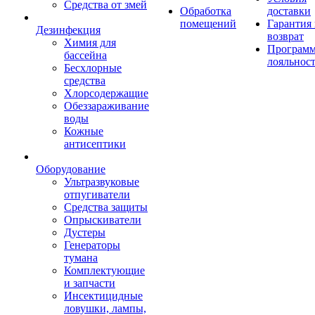
Средства от змей
Обработка
доставки
помещений
Гарантия
Дезинфекция
возврат
Химия для
Програм
бассейна
лояльнос
Бесхлорные
средства
Хлорсодержащие
Обеззараживание
воды
Кожные
антисептики
Оборудование
Ультразвуковые
отпугиватели
Средства защиты
Опрыскиватели
Дустеры
Генераторы
тумана
Комплектующие
и запчасти
Инсектицидные
ловушки, лампы,