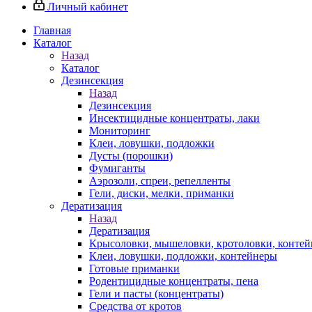
Личный кабинет
Главная
Каталог
Назад
Каталог
Дезинсекция
Назад
Дезинсекция
Инсектицидные концентраты, лаки
Мониторинг
Клеи, ловушки, подложки
Дусты (порошки)
Фумиганты
Аэрозоли, спреи, репелленты
Гели, диски, мелки, приманки
Дератизация
Назад
Дератизация
Крысоловки, мышеловки, кротоловки, конте
Клеи, ловушки, подложки, контейнеры
Готовые приманки
Родентицидные концентраты, пена
Гели и пасты (концентраты)
Средства от кротов