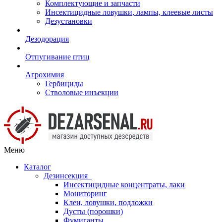
Комплектующие и запчасти
Инсектицидные ловушки, лампы, клеевые листы
Дезустановки
Дезодорация
Отпугивание птиц
Агрохимия
Гербициды
Стволовые инъекции
Меню
Каталог
Дезинсекция
Инсектицидные концентраты, лаки
Мониторинг
Клеи, ловушки, подложки
Дусты (порошки)
Фумиганты