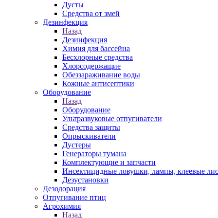
Дусты
Средства от змей
Дезинфекция
Назад
Дезинфекция
Химия для бассейна
Бесхлорные средства
Хлорсодержащие
Обеззараживание воды
Кожные антисептики
Оборудование
Назад
Оборудование
Ультразвуковые отпугиватели
Средства защиты
Опрыскиватели
Дустеры
Генераторы тумана
Комплектующие и запчасти
Инсектицидные ловушки, лампы, клеевые ли
Дезустановки
Дезодорация
Отпугивание птиц
Агрохимия
Назад