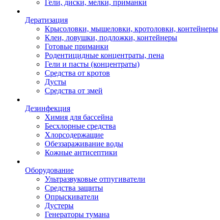
Гели, диски, мелки, приманки
Дератизация
Крысоловки, мышеловки, кротоловки, контейнеры
Клеи, ловушки, подложки, контейнеры
Готовые приманки
Родентицидные концентраты, пена
Гели и пасты (концентраты)
Средства от кротов
Дусты
Средства от змей
Дезинфекция
Химия для бассейна
Бесхлорные средства
Хлорсодержащие
Обеззараживание воды
Кожные антисептики
Оборудование
Ультразвуковые отпугиватели
Средства защиты
Опрыскиватели
Дустеры
Генераторы тумана