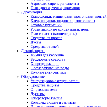
Аэрозоли, спреи, репелленты
Гели, диски, мелки, приманки
Дератизация
Крысоловки, мышеловки, кротоловки, конте
Клеи, ловушки, подложки, контейнеры
Готовые приманки
Родентицидные концентраты, пена
Гели и пасты (концентраты)
Средства от кротов
Дусты
Средства от змей
Дезинфекция
Химия для бассейна
Бесхлорные средства
Хлорсодержащие
Обеззараживание воды
Кожные антисептики
Оборудование
Ультразвуковые отпугиватели
Средства защиты
Опрыскиватели
Дустеры
Генераторы тумана
Комплектующие и запчасти
Инсектицидные ловушки, лампы, клеевые ли