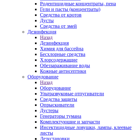
Родентицидные концентраты, пена
Гели и пасты (концентраты)
Средства от кротов
Дусты
Средства от змей
Дезинфекция
Назад
Дезинфекция
Химия для бассейна
Бесхлорные средства
Хлорсодержащие
Обеззараживание воды
Кожные антисептики
Оборудование
Назад
Оборудование
Ультразвуковые отпугиватели
Средства защиты
Опрыскиватели
Дустеры
Генераторы тумана
Комплектующие и запчасти
Инсектицидные ловушки, лампы, клеевые
листы
Дезустановки