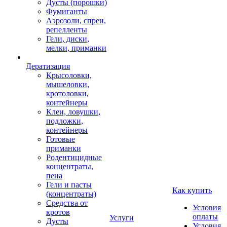
Дусты (порошки)
Фумиганты
Аэрозоли, спреи,
репелленты
Гели, диски,
мелки, приманки
Дератизация
Крысоловки,
мышеловки,
кротоловки,
контейнеры
Клеи, ловушки,
подложки,
контейнеры
Готовые
приманки
Родентицидные
концентраты,
пена
Гели и пасты
Как купить
(концентраты)
Средства от
Условия
кротов
оплаты
Услуги
Дусты
Условия