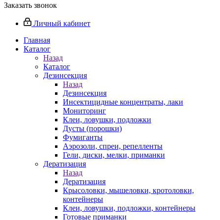
Заказать звонок
Личный кабинет
Главная
Каталог
Назад
Каталог
Дезинсекция
Назад
Дезинсекция
Инсектицидные концентраты, лаки
Мониторинг
Клеи, ловушки, подложки
Дусты (порошки)
Фумиганты
Аэрозоли, спреи, репелленты
Гели, диски, мелки, приманки
Дератизация
Назад
Дератизация
Крысоловки, мышеловки, кротоловки,
контейнеры
Клеи, ловушки, подложки, контейнеры
Готовые приманки