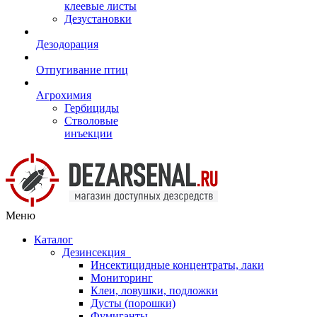
клеевые листы
Дезустановки
Дезодорация
Отпугивание птиц
Агрохимия
Гербициды
Стволовые
инъекции
Меню
Каталог
Дезинсекция
Инсектицидные концентраты, лаки
Мониторинг
Клеи, ловушки, подложки
Дусты (порошки)
Фумиганты