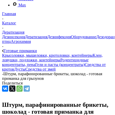
Max
Главная
-
Каталог
-
Дератизация
Дезинсекция
Дератизация
Дезинфекция
Оборудование
Дезодорац
птиц
Агрохимия
-
Готовые приманки
Крысоловки, мышеловки, кротоловки, контейнеры
Клеи,
ловушки, подложки, контейнеры
Родентицидные
концентраты, пена
Гели и пасты (концентраты)
Средства от
кротов
Дусты
Средства от змей
-
Штурм, парафинированные брикеты, шоколад - готовая
приманка для грызунов
Поделиться
Штурм, парафинированные брикеты,
шоколад - готовая приманка для