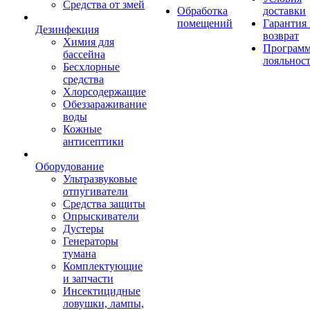
Средства от змей
Обработка
доставки
помещений
Гарантия
Дезинфекция
возврат
Химия для
Програм
бассейна
лояльнос
Бесхлорные
средства
Хлорсодержащие
Обеззараживание
воды
Кожные
антисептики
Оборудование
Ультразвуковые
отпугиватели
Средства защиты
Опрыскиватели
Дустеры
Генераторы
тумана
Комплектующие
и запчасти
Инсектицидные
ловушки, лампы,