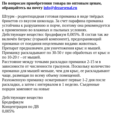
По вопросам приобретения товара по оптовым ценам,
обращайтесь на почту
info@dezarsenal.ru
Штурм - родентицидная готовая приманка в виде твёрдых
брикетов со вкусом шоколада. За счет парафина приманка
устойчива к разрушению и порче, поэтому она рекомендуется
к применению во влажных и пыльных условиях.
Действующее вещество: бродифакум 0,005%. В состав так же
включён битрекс (горький компонент), предохраняющий
приманки от поедания нецелевыми видами животных.
Препарат предназначен для уничтожения крыс и мышей.
Приманку раскладывают по 30-50 г при обработках от крыс и
по 10-20 г - от мышей.
Расстояние между точками раскладки приманки 2-15 м в
зависимости от численности грызунов. Поскольку количество
приманки для мышей меньше, чем для крыс, ее раскладывают
чаще, размещая по всему объему помещений.
Разложенную приманку осматривают первые 1-2 дня после
раскладки, а затем с интервалом в 1 неделю. Съеденные
порции заменяют на новые
Действующее вещество
Бродифакум
Концентрация по ДВ
0,005%