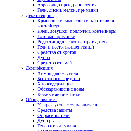
Аэрозоли, спреи, репелленты
Гели, диски, мелки, приманки
Дератизация
Крысоловки, мышеловки, кротоловки,
контейнеры
Клеи, ловушки, подложки, контейнеры
Готовые приманки
Родентицидные концентраты, пена
Гели и пасты (концентраты)
Средства от кротов
Дусты
Средства от змей
Дезинфекция
Химия для бассейна
Бесхлорные средства
Хлорсодержащие
Обеззараживание воды
Кожные антисептики
Оборудование
Ультразвуковые отпугиватели
Средства защиты
Опрыскиватели
Дустеры
Генераторы тумана