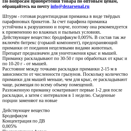
По вопросам приобретения товара по оптовым ценам,
обращайтесь на почту
info@dezarsenal.ru
Штурм - готовая родентицидная приманка в виде твёрдых
парафиновых брикетов. За счет парафина приманка
устойчива к разрушению и порче, поэтому она рекомендуется
к применению во влажных и пыльных условиях.
Действующее вещество: бродифакум 0,005%. В состав так же
включён битрекс (горький компонент), предохраняющий
приманки от поедания нецелевыми видами животных.
Препарат предназначен для уничтожения крыс и мышей.
Приманку раскладывают по 30-50 г при обработках от крыс и
по 10-20 г - от мышей.
Расстояние между точками раскладки приманки 2-15 м в
зависимости от численности грызунов. Поскольку количество
приманки для мышей меньше, чем для крыс, ее раскладывают
чаще, размещая по всему объему помещений.
Разложенную приманку осматривают первые 1-2 дня после
раскладки, а затем с интервалом в 1 неделю. Съеденные
порции заменяют на новые
Действующее вещество
Бродифакум
Концентрация по ДВ
0,005%