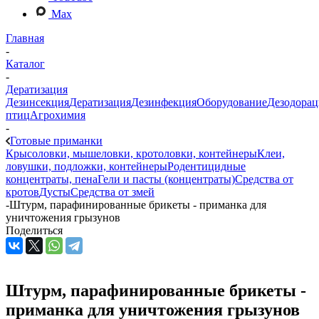
Max
Главная
-
Каталог
-
Дератизация
Дезинсекция
Дератизация
Дезинфекция
Оборудование
Дезодорац
птиц
Агрохимия
-
Готовые приманки
Крысоловки, мышеловки, кротоловки, контейнеры
Клеи,
ловушки, подложки, контейнеры
Родентицидные
концентраты, пена
Гели и пасты (концентраты)
Средства от
кротов
Дусты
Средства от змей
-
Штурм, парафинированные брикеты - приманка для
уничтожения грызунов
Поделиться
Штурм, парафинированные брикеты -
приманка для уничтожения грызунов