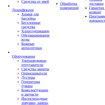
Средства от змей
Обработка
доставки
помещений
Гарантия
Дезинфекция
возврат
Химия для
Програм
бассейна
лояльнос
Бесхлорные
средства
Хлорсодержащие
Обеззараживание
воды
Кожные
антисептики
Оборудование
Ультразвуковые
отпугиватели
Средства защиты
Опрыскиватели
Дустеры
Генераторы
тумана
Комплектующие
и запчасти
Инсектицидные
ловушки, лампы,