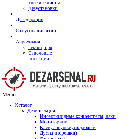
клеевые листы
Дезустановки
Дезодорация
Отпугивание птиц
Агрохимия
Гербициды
Стволовые
инъекции
Меню
Каталог
Дезинсекция
Инсектицидные концентраты, лаки
Мониторинг
Клеи, ловушки, подложки
Дусты (порошки)
Фумиганты