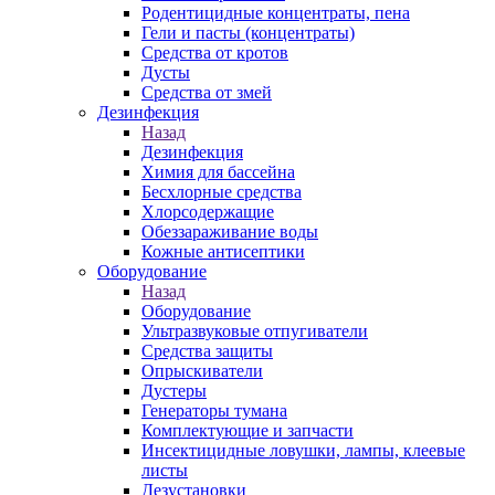
Родентицидные концентраты, пена
Гели и пасты (концентраты)
Средства от кротов
Дусты
Средства от змей
Дезинфекция
Назад
Дезинфекция
Химия для бассейна
Бесхлорные средства
Хлорсодержащие
Обеззараживание воды
Кожные антисептики
Оборудование
Назад
Оборудование
Ультразвуковые отпугиватели
Средства защиты
Опрыскиватели
Дустеры
Генераторы тумана
Комплектующие и запчасти
Инсектицидные ловушки, лампы, клеевые
листы
Дезустановки