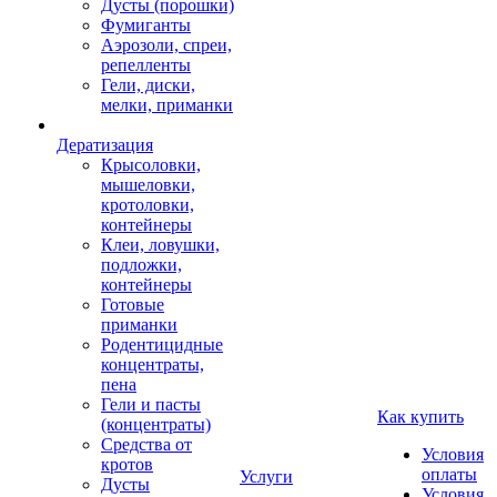
Дусты (порошки)
Фумиганты
Аэрозоли, спреи,
репелленты
Гели, диски,
мелки, приманки
Дератизация
Крысоловки,
мышеловки,
кротоловки,
контейнеры
Клеи, ловушки,
подложки,
контейнеры
Готовые
приманки
Родентицидные
концентраты,
пена
Гели и пасты
Как купить
(концентраты)
Средства от
Условия
кротов
оплаты
Услуги
Дусты
Условия