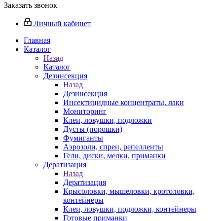
Заказать звонок
Личный кабинет
Главная
Каталог
Назад
Каталог
Дезинсекция
Назад
Дезинсекция
Инсектицидные концентраты, лаки
Мониторинг
Клеи, ловушки, подложки
Дусты (порошки)
Фумиганты
Аэрозоли, спреи, репелленты
Гели, диски, мелки, приманки
Дератизация
Назад
Дератизация
Крысоловки, мышеловки, кротоловки,
контейнеры
Клеи, ловушки, подложки, контейнеры
Готовые приманки