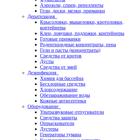
Аэрозоли, спреи, репелленты
Гели, диски, мелки, приманки
Дератизация
Крысоловки, мышеловки, кротоловки,
контейнеры
Клеи, ловушки, подложки, контейнеры
Готовые приманки
Родентицидные концентраты, пена
Гели и пасты (концентраты)
Средства от кротов
Дусты
Средства от змей
Дезинфекция
Химия для бассейна
Бесхлорные средства
Хлорсодержащие
Обеззараживание воды
Кожные антисептики
Оборудование
Ультразвуковые отпугиватели
Средства защиты
Опрыскиватели
Дустеры
Генераторы тумана