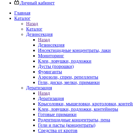
Личный кабинет
Главная
Каталог
Назад
Каталог
Дезинсекция
Назад
Дезинсекция
Инсектицидные концентраты, лаки
Мониторинг
Клеи, ловушки, подложки
Дусты (порошки)
Фумиганты
Аэрозоли, спреи, репелленты
Гели, диски, мелки, приманки
Дератизация
Назад
Дератизация
Крысоловки, мышеловки, кротоловки, конте
Клеи, ловушки, подложки, контейнеры
Готовые приманки
Родентицидные концентраты, пена
Гели и пасты (концентраты)
Средства от кротов