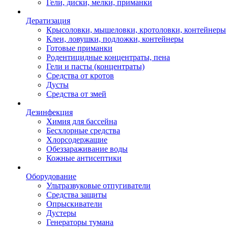
Гели, диски, мелки, приманки
Дератизация
Крысоловки, мышеловки, кротоловки, контейнеры
Клеи, ловушки, подложки, контейнеры
Готовые приманки
Родентицидные концентраты, пена
Гели и пасты (концентраты)
Средства от кротов
Дусты
Средства от змей
Дезинфекция
Химия для бассейна
Бесхлорные средства
Хлорсодержащие
Обеззараживание воды
Кожные антисептики
Оборудование
Ультразвуковые отпугиватели
Средства защиты
Опрыскиватели
Дустеры
Генераторы тумана