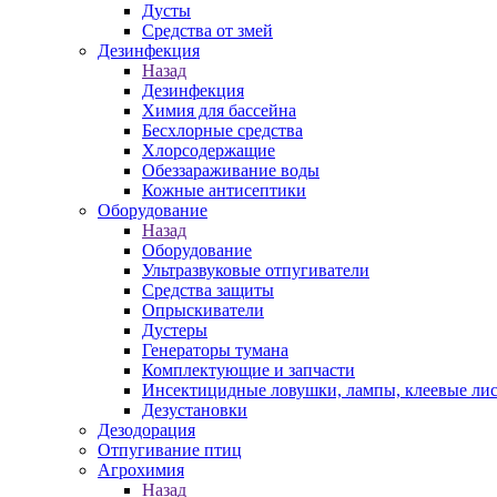
Дусты
Средства от змей
Дезинфекция
Назад
Дезинфекция
Химия для бассейна
Бесхлорные средства
Хлорсодержащие
Обеззараживание воды
Кожные антисептики
Оборудование
Назад
Оборудование
Ультразвуковые отпугиватели
Средства защиты
Опрыскиватели
Дустеры
Генераторы тумана
Комплектующие и запчасти
Инсектицидные ловушки, лампы, клеевые ли
Дезустановки
Дезодорация
Отпугивание птиц
Агрохимия
Назад