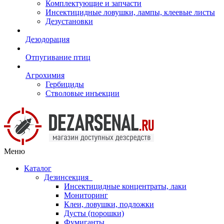
Комплектующие и запчасти
Инсектицидные ловушки, лампы, клеевые листы
Дезустановки
Дезодорация
Отпугивание птиц
Агрохимия
Гербициды
Стволовые инъекции
Меню
Каталог
Дезинсекция
Инсектицидные концентраты, лаки
Мониторинг
Клеи, ловушки, подложки
Дусты (порошки)
Фумиганты