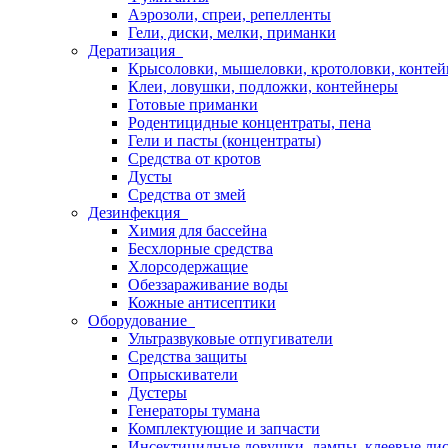
Аэрозоли, спреи, репелленты
Гели, диски, мелки, приманки
Дератизация
Крысоловки, мышеловки, кротоловки, конте
Клеи, ловушки, подложки, контейнеры
Готовые приманки
Родентицидные концентраты, пена
Гели и пасты (концентраты)
Средства от кротов
Дусты
Средства от змей
Дезинфекция
Химия для бассейна
Бесхлорные средства
Хлорсодержащие
Обеззараживание воды
Кожные антисептики
Оборудование
Ультразвуковые отпугиватели
Средства защиты
Опрыскиватели
Дустеры
Генераторы тумана
Комплектующие и запчасти
Инсектицидные ловушки, лампы, клеевые ли